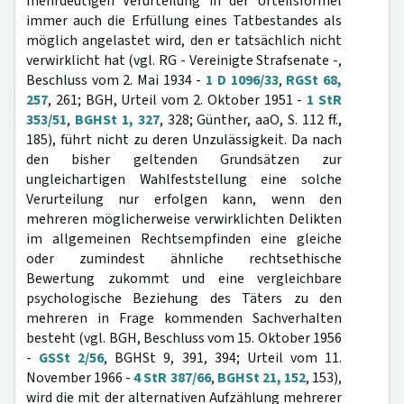
mehrdeutigen Verurteilung in der Urteilsformel
immer auch die Erfüllung eines Tatbestandes als
möglich angelastet wird, den er tatsächlich nicht
verwirklicht hat (vgl. RG - Vereinigte Strafsenate -,
Beschluss vom 2. Mai 1934 -
1 D 1096/33
,
RGSt 68,
257
, 261; BGH, Urteil vom 2. Oktober 1951 -
1 StR
353/51
,
BGHSt 1, 327
, 328; Günther, aaO, S. 112 ff.,
185), führt nicht zu deren Unzulässigkeit. Da nach
den bisher geltenden Grundsätzen zur
ungleichartigen Wahlfeststellung eine solche
Verurteilung nur erfolgen kann, wenn den
mehreren möglicherweise verwirklichten Delikten
im allgemeinen Rechtsempfinden eine gleiche
oder zumindest ähnliche rechtsethische
Bewertung zukommt und eine vergleichbare
psychologische Beziehung des Täters zu den
mehreren in Frage kommenden Sachverhalten
besteht (vgl. BGH, Beschluss vom 15. Oktober 1956
-
GSSt 2/56
, BGHSt 9, 391, 394; Urteil vom 11.
November 1966 -
4 StR 387/66
,
BGHSt 21, 152
, 153),
wird die mit der alternativen Aufzählung mehrerer