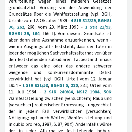
Verurteilung wegen eines milderen Gesetzes
grundsätzlich Vorrang vor der Anwendung der
Grundsätze über die Wahlfeststellung (vgl. BGH,
Urteile vom 12. Oktober 1989 -
4 StR 318/89
,
BGHSt
36, 262
, 268; vom 23. März 1993 -
1 StR 21/93
,
BGHSt 39, 164
, 166 f.). Von diesem Grundsatz ist
aber dann eine Ausnahme anzuerkennen, wenn -
wie im Ausgangsfall - feststeht, dass der Täter in
jeder der möglichen Sachverhaltsalternativen über
den feststehenden subsidiären Tatbestand hinaus
entweder das eine oder das andere schwerer
wiegende und konkurrenzdominante Delikt
verwirklicht hat (vgl. BGH, Urteil vom 12. Januar
1954 -
1 StR 631/53
,
BGHSt 5, 280
, 281; Urteil vom
11. Juli 1984 -
2 StR 249/84
,
NStZ 1984, 506
:
Wahlfeststellung zwischen [versuchtem] Raub und
[versuchter] räuberischer Erpressung - ungeachtet
der in jedem Fall verwirklichten [versuchten]
Nötigung; vgl. auch Wolter, Wahlfeststellung und
in dubio pro reo, 1987, S. 87, 90 f.). Andernfalls würde
der in jeder Alternative feststehende höhere