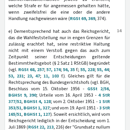
welche Strafe er für angemessen gehalten hätte,
wenn zweifelsfrei die eine oder die andere
Handlung nachgewiesen wäre (
RGSt 69, 369
, 374).
14
e) Dementsprechend hat auch das Reichsgericht,
das die Wahlfeststellung nur in engen Grenzen für
zulässig erachtet hat, seine restriktive Haltung
nicht mit einem Verstoß gegen das auch zum
Zeitpunkt seiner Entscheidungen geltende
Bestimmtheitsgebot (§ 2 Satz 1 RStGB) begründet
(vgl.
RGSt 68, 257
;
57, 174
;
56, 35
f.;
55, 228
;
55, 44
;
53, 231
;
23, 47
;
11, 103
f.). Gleiches gilt für die
Rechtsprechung des Bundesgerichtshofs (vgl. BGH,
Beschluss vom 15. Oktober 1956 -
GSSt 2/56
,
BGHSt 9, 390
; Urteile vom 16. April 1953 -
4 StR
377/52
,
BGHSt 4, 128
; vom 2. Oktober 1951 -
1 StR
353/51
,
BGHSt 1, 327
; und vom 19. April 1951 -
3 StR
165/51
,
BGHSt 1, 127
). Soweit ersichtlich, wird vom
Reichsgericht lediglich in der Entscheidung vom 1.
Juli 1869 (
RGSt 22, 213
, 216) der "Grundsatz nullum