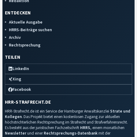
Redaktion
ENTDECKEN
Aktuelle Ausgabe
HRRS-Beiträge suchen
Archiv
Rechtsprechung
TEILEN
LinkedIn
Xing
Facebook
HRR-STRAFRECHT.DE
HRR-Strafrecht.de ist ein Service der Hamburger Anwaltskanzlei
Strate und
Kollegen
. Das Projekt bietet einen kostenlosen Zugang zur aktuellen
höchstrichterlichen Rechtsprechung im Strafrecht und Strafverfahrensrecht.
Es besteht aus der juristischen Fachzeitschrift
HRRS
, einem monatlichen
Newsletter
und einer
Rechtsprechungs-Datenbank
mit der