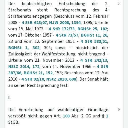
5
Der beabsichtigten Entscheidung des 2.
Strafsenats steht Rechtsprechung des 4.
Strafsenats entgegen (Beschluss vom 12. Februar
2008 -
4 StR 623/07
,
NJW 2008, 1394
, 1395; Urteile
vom 15. Mai 1973 -
4 StR 172/73
,
BGHSt 25, 182
;
vom 17. Oktober 1957 -
4 StR 73/57
,
BGHSt 11, 26
,
28 und vom 12. September 1951 -
4 StR 533/51
,
BGHSt 1, 302
, 304; sowie - hinsichtlich der
Zulässigkeit der Wahlfeststellung nicht tragend -
Urteile vom 21. November 2013 -
4 StR 242/13
,
NStZ 2014, 172
; vom 11. November 1966 -
4 StR
387/66
,
BGHSt 21, 152
, 153; Beschluss vom 12. Mai
2010 -
4 StR 92/10
,
NStZ 2010, 698
). Der Senat hält
an seiner Rechtsprechung fest.
I.
6
Die Verurteilung auf wahldeutiger Grundlage
verstößt nicht gegen Art.
103
Abs. 2 GG und §
1
StGB.