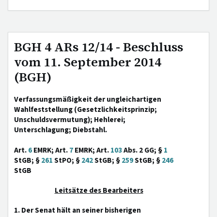
BGH 4 ARs 12/14 - Beschluss
vom 11. September 2014
(BGH)
Verfassungsmäßigkeit der ungleichartigen
Wahlfeststellung (Gesetzlichkeitsprinzip;
Unschuldsvermutung); Hehlerei;
Unterschlagung; Diebstahl.
Art.
6
EMRK; Art.
7
EMRK; Art.
103
Abs. 2 GG; §
1
StGB; §
261
StPO; §
242
StGB; §
259
StGB; §
246
StGB
Leitsätze des Bearbeiters
1. Der Senat hält an seiner bisherigen