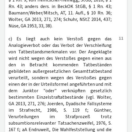
§ 1 Rn. 9; von Heintschel-Heinegg, StGB, 2010, § 1
Rn. 43; anders ders. in BeckOK StGB, § 1 Rn. 43;
Baumann/Weber/Mitsch, AT, 11. Aufl., § 10 Rn. 36;
Wolter, GA 2013, 271, 274; Schuhr, NStZ 2014, 437;
Nüse, GA 1953, 33, 38).
11
c) Es liegt auch kein Verstoß gegen das
Analogieverbot oder das Verbot der Verschleifung
von Tatbestandsmerkmalen vor. Der Angeklagte
wird nicht wegen des Verstoßes gegen einen aus
den in Betracht kommenden Tatbeständen
gebildeten außergesetzlichen Gesamttatbestand
verurteilt, sondern wegen des Verstoßes gegen
einen der in der Urteilsformel angeführten und mit
dem Junktor "oder" verknüpften gesetzlich
bestimmten Einzelstraftatbestände (vgl. Wolter,
GA 2013, 271, 276; Joerden, Dyadische Fallsysteme
im Strafrecht, 1986, S. 119 f.; Günther,
Verurteilungen im Strafprozeß trotz
subsumtionsrelevanter Tatsachenzweifel, 1976, S.
167 f.; aA Endruweit, Die Wahlfeststellung und die