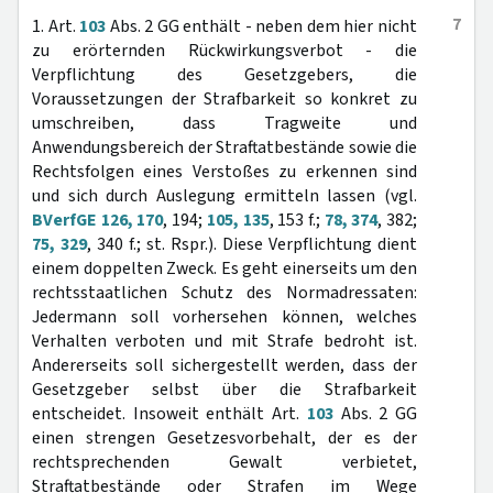
7
1. Art.
103
Abs. 2 GG enthält - neben dem hier nicht
zu erörternden Rückwirkungsverbot - die
Verpflichtung des Gesetzgebers, die
Voraussetzungen der Strafbarkeit so konkret zu
umschreiben, dass Tragweite und
Anwendungsbereich der Straftatbestände sowie die
Rechtsfolgen eines Verstoßes zu erkennen sind
und sich durch Auslegung ermitteln lassen (vgl.
BVerfGE 126, 170
, 194;
105, 135
, 153 f.;
78, 374
, 382;
75, 329
, 340 f.; st. Rspr.). Diese Verpflichtung dient
einem doppelten Zweck. Es geht einerseits um den
rechtsstaatlichen Schutz des Normadressaten:
Jedermann soll vorhersehen können, welches
Verhalten verboten und mit Strafe bedroht ist.
Andererseits soll sichergestellt werden, dass der
Gesetzgeber selbst über die Strafbarkeit
entscheidet. Insoweit enthält Art.
103
Abs. 2 GG
einen strengen Gesetzesvorbehalt, der es der
rechtsprechenden Gewalt verbietet,
Straftatbestände oder Strafen im Wege