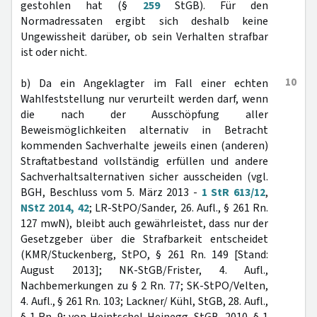
gestohlen hat (§
259
StGB). Für den
Normadressaten ergibt sich deshalb keine
Ungewissheit darüber, ob sein Verhalten strafbar
ist oder nicht.
10
b) Da ein Angeklagter im Fall einer echten
Wahlfeststellung nur verurteilt werden darf, wenn
die nach der Ausschöpfung aller
Beweismöglichkeiten alternativ in Betracht
kommenden Sachverhalte jeweils einen (anderen)
Straftatbestand vollständig erfüllen und andere
Sachverhaltsalternativen sicher ausscheiden (vgl.
BGH, Beschluss vom 5. März 2013 -
1 StR 613/12
,
NStZ 2014, 42
; LR-StPO/Sander, 26. Aufl., § 261 Rn.
127 mwN), bleibt auch gewährleistet, dass nur der
Gesetzgeber über die Strafbarkeit entscheidet
(KMR/Stuckenberg, StPO, § 261 Rn. 149 [Stand:
August 2013]; NK-StGB/Frister, 4. Aufl.,
Nachbemerkungen zu § 2 Rn. 77; SK-StPO/Velten,
4. Aufl., § 261 Rn. 103; Lackner/ Kühl, StGB, 28. Aufl.,