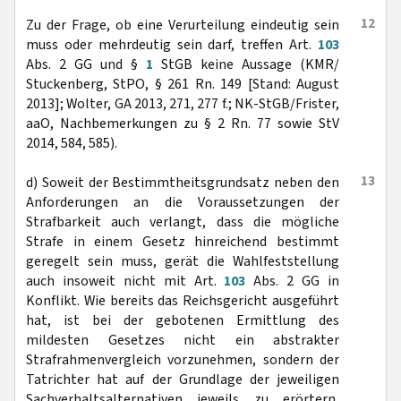
12
Zu der Frage, ob eine Verurteilung eindeutig sein
muss oder mehrdeutig sein darf, treffen Art.
103
Abs. 2 GG und §
1
StGB keine Aussage (KMR/
Stuckenberg, StPO, § 261 Rn. 149 [Stand: August
2013]; Wolter, GA 2013, 271, 277 f.; NK-StGB/Frister,
aaO, Nachbemerkungen zu § 2 Rn. 77 sowie StV
2014, 584, 585).
13
d) Soweit der Bestimmtheitsgrundsatz neben den
Anforderungen an die Voraussetzungen der
Strafbarkeit auch verlangt, dass die mögliche
Strafe in einem Gesetz hinreichend bestimmt
geregelt sein muss, gerät die Wahlfeststellung
auch insoweit nicht mit Art.
103
Abs. 2 GG in
Konflikt. Wie bereits das Reichsgericht ausgeführt
hat, ist bei der gebotenen Ermittlung des
mildesten Gesetzes nicht ein abstrakter
Strafrahmenvergleich vorzunehmen, sondern der
Tatrichter hat auf der Grundlage der jeweiligen
Sachverhaltsalternativen jeweils zu erörtern,