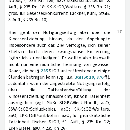
Noodt, § 235 Rn. 105; SSW-StGB/Schluckebier, 2.
Aufl., § 235 Rn. 18; SK-StGB/Wolters, § 235 Rn. 21;
grds. für Gesetzeskonkurrenz Lackner/Kühl, StGB,
8. Aufl., § 235 Rn. 10).
17
Hier geht der Nötigungserfolg aber über die
Kindesentziehung hinaus, da der Angeklagte
insbesondere auch das Ziel verfolgte, sich seiner
Ehefrau durch deren zwangsweise Entfernung
"gänzlich zu entledigen". Er wollte also insoweit
nicht nur eine räumliche Trennung von gewisser
Dauer, die bei §
235
StGB unter Umständen einige
Stunden betragen kann (vgl. u.a.
BGHSt 10, 376
ff.).
Jedenfalls wenn der angestrebte Nötigungserfolg
über die Tatbestandserfüllung der
Kindesentziehung hinausreicht, ist von Tateinheit
auszugehen (vgl. MüKo-StGB/Wieck-Noodt, aaO;
SSW-StGB/Schluckebier, aaO; SK-StGB/Wolters,
aaO; LK-StGB/Gribbohm, aaO; für grundsätzliche
Tateinheit Fischer, StGB, 61. Aufl., § 235 Rn. 22;
Eser/Eisele, aaO, § 235 Rn. 26).