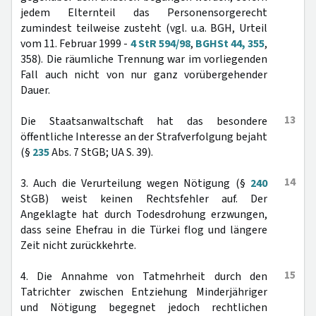
jedem Elternteil das Personensorgerecht
zumindest teilweise zusteht (vgl. u.a. BGH, Urteil
vom 11. Februar 1999 -
4 StR 594/98
,
BGHSt 44, 355
,
358). Die räumliche Trennung war im vorliegenden
Fall auch nicht von nur ganz vorübergehender
Dauer.
13
Die Staatsanwaltschaft hat das besondere
öffentliche Interesse an der Strafverfolgung bejaht
(§
235
Abs. 7 StGB; UA S. 39).
14
3. Auch die Verurteilung wegen Nötigung (§
240
StGB) weist keinen Rechtsfehler auf. Der
Angeklagte hat durch Todesdrohung erzwungen,
dass seine Ehefrau in die Türkei flog und längere
Zeit nicht zurückkehrte.
15
4. Die Annahme von Tatmehrheit durch den
Tatrichter zwischen Entziehung Minderjähriger
und Nötigung begegnet jedoch rechtlichen