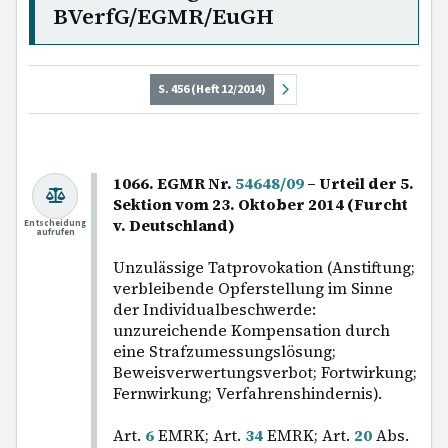
BVerfG/EGMR/EuGH
S. 456 (Heft 12/2014)
1066. EGMR Nr.
54648/09
– Urteil der 5.
Sektion vom 23. Oktober 2014 (Furcht
v. Deutschland)
Entscheidung
aufrufen
Unzulässige Tatprovokation (Anstiftung;
verbleibende Opferstellung im Sinne
der Individualbeschwerde:
unzureichende Kompensation durch
eine Strafzumessungslösung;
Beweisverwertungsverbot; Fortwirkung;
Fernwirkung; Verfahrenshindernis).
Art.
6
EMRK; Art.
34
EMRK; Art.
20
Abs.