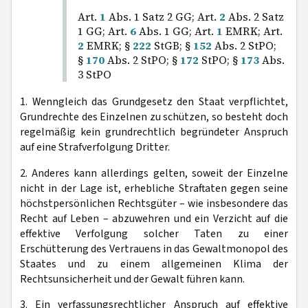
Art.
1
Abs. 1 Satz 2 GG; Art.
2
Abs. 2 Satz
1 GG; Art.
6
Abs. 1 GG; Art.
1
EMRK; Art.
2
EMRK; §
222
StGB; §
152
Abs. 2 StPO;
§
170
Abs. 2 StPO; §
172
StPO; §
173
Abs.
3 StPO
1. Wenngleich das Grundgesetz den Staat verpflichtet,
Grundrechte des Einzelnen zu schützen, so besteht doch
regelmäßig kein grundrechtlich begründeter Anspruch
auf eine Strafverfolgung Dritter.
2. Anderes kann allerdings gelten, soweit der Einzelne
nicht in der Lage ist, erhebliche Straftaten gegen seine
höchstpersönlichen Rechtsgüter – wie insbesondere das
Recht auf Leben – abzuwehren und ein Verzicht auf die
effektive Verfolgung solcher Taten zu einer
Erschütterung des Vertrauens in das Gewaltmonopol des
Staates und zu einem allgemeinen Klima der
Rechtsunsicherheit und der Gewalt führen kann.
3. Ein verfassungsrechtlicher Anspruch auf effektive