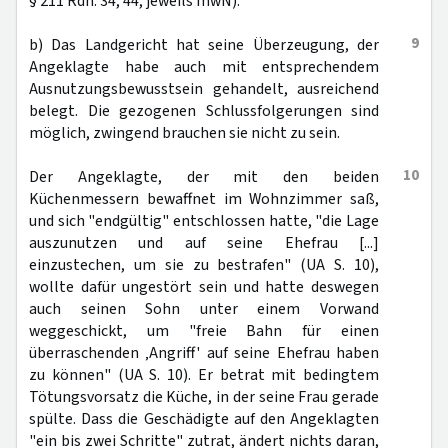
§ 211 Rdn. 34, 44, jeweils mwN).
9
b) Das Landgericht hat seine Überzeugung, der
Angeklagte habe auch mit entsprechendem
Ausnutzungsbewusstsein gehandelt, ausreichend
belegt. Die gezogenen Schlussfolgerungen sind
möglich, zwingend brauchen sie nicht zu sein.
10
Der Angeklagte, der mit den beiden
Küchenmessern bewaffnet im Wohnzimmer saß,
und sich "endgültig" entschlossen hatte, "die Lage
auszunutzen und auf seine Ehefrau [...]
einzustechen, um sie zu bestrafen" (UA S. 10),
wollte dafür ungestört sein und hatte deswegen
auch seinen Sohn unter einem Vorwand
weggeschickt, um "freie Bahn für einen
überraschenden ‚Angriff' auf seine Ehefrau haben
zu können" (UA S. 10). Er betrat mit bedingtem
Tötungsvorsatz die Küche, in der seine Frau gerade
spülte. Dass die Geschädigte auf den Angeklagten
"ein bis zwei Schritte" zutrat, ändert nichts daran,