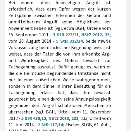
Bei einem offen feindseligen Angriff ist
erforderlich, dass dem Opfer wegen der kurzen
Zeitspanne zwischen Erkennen der Gefahr und
unmittelbarem Angriff keine Möglichkeit der
Abwehr verblieben ist (vgl. etwa BGH, Urteile vom
15. September 2011 -
3 StR 223/11
,
NStZ 2012, 35
;
vom 28. August 2014 -
5 StR 332/14
, beide mwN).
Voraussetzung heimtückischer Begehungsweise ist
weiter, dass der Täter die von ihm erkannte Arg-
und Wehrlosigkeit des Opfers bewusst zur
Tatbegehung ausnutzt. Dafür genügt es, wenn er
die die Heimtücke begründenden Umstände nicht
nur in einer äußerlichen Weise wahrgenommen,
sondern in dem Sinne in ihrer Bedeutung für die
Tatbegehung erfasst hat, dass ihm bewusst
geworden ist, einen durch seine Ahnungslosigkeit
gegenüber dem Angriff schutzlosen Menschen zu
überraschen (vgl. BGH, Urteil vom 11. Dezember
2012 -
5 StR 438/12
,
NStZ 2013, 232
, 233; Urteil vom
11. Juni 2014 -
2 StR 117/14
; Fischer, StGB, 61. Aufl.,