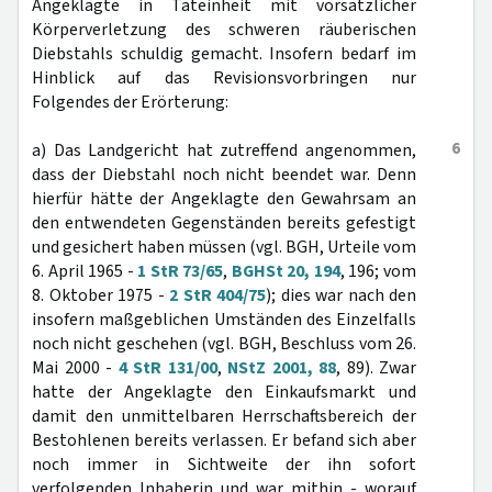
Angeklagte in Tateinheit mit vorsätzlicher
Körperverletzung des schweren räuberischen
Diebstahls schuldig gemacht. Insofern bedarf im
Hinblick auf das Revisionsvorbringen nur
Folgendes der Erörterung:
6
a) Das Landgericht hat zutreffend angenommen,
dass der Diebstahl noch nicht beendet war. Denn
hierfür hätte der Angeklagte den Gewahrsam an
den entwendeten Gegenständen bereits gefestigt
und gesichert haben müssen (vgl. BGH, Urteile vom
6. April 1965 -
1 StR 73/65
,
BGHSt 20, 194
, 196; vom
8. Oktober 1975 -
2 StR 404/75
); dies war nach den
insofern maßgeblichen Umständen des Einzelfalls
noch nicht geschehen (vgl. BGH, Beschluss vom 26.
Mai 2000 -
4 StR 131/00
,
NStZ 2001, 88
, 89). Zwar
hatte der Angeklagte den Einkaufsmarkt und
damit den unmittelbaren Herrschaftsbereich der
Bestohlenen bereits verlassen. Er befand sich aber
noch immer in Sichtweite der ihn sofort
verfolgenden Inhaberin und war mithin - worauf