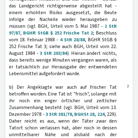
das Landgericht richtigerweise abgestellt hat -
einem erhöhten Risiko ausgesetzt, die Beute
infolge der Nacheile wieder herausgeben zu
müssen (vgl. BGH, Urteil vom 5. Mai 1987 -
1 StR
97/87
,
BGHR StGB § 252 Frische Tat 2
; Beschluss
vom 18. Februar 1988 -
4 StR 28/88
, BGHR StGB §
252 Frische Tat 3; siehe auch BGH, Urteil vom 22.
August 1984 -
3 StR 203/84
). Hieran ändert nichts,
dass bereits wenige Minuten vergangen waren, als
er tatsächlich zur Herausgabe der entwendeten
Lebensmittel aufgefordert wurde.
7
b) Der Angeklagte war auch auf frischer Tat
betroffen worden. Eine Tat ist "frisch", solange mit
ihr noch ein enger örtlicher und zeitlicher
Zusammenhang besteht (vgl. BGH, Urteil vom 13.
Dezember 1978 -
3 StR 381/78
,
BGHSt 28, 224
, 229).
Daher reicht es aus, wenn der Täter zwar den
Tatort schon verlassen hat, aber noch in dessen
unmittelbarer Nähe und alsbald nach der