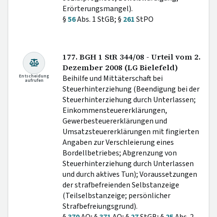
Erörterungsmangel).
§
56
Abs. 1 StGB; §
261
StPO
177. BGH 1 StR 344/08 - Urteil vom 2.
Dezember 2008 (LG Bielefeld)
Entscheidung
Beihilfe und Mittäterschaft bei
aufrufen
Steuerhinterziehung (Beendigung bei der
Steuerhinterziehung durch Unterlassen;
Einkommensteuererklärungen,
Gewerbesteuererklärungen und
Umsatzsteuererklärungen mit fingierten
Angaben zur Verschleierung eines
Bordellbetriebes; Abgrenzung von
Steuerhinterziehung durch Unterlassen
und durch aktives Tun); Voraussetzungen
der strafbefreienden Selbstanzeige
(Teilselbstanzeige; persönlicher
Strafbefreiungsgrund).
§
370
AO; §
371
AO; §
27
StGB; §
25
Abs. 2