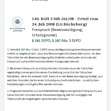
140. BGH 3 StR 261/08 - Urteil vom
24. Juli 2008 (LG Bückeburg)
Entscheidung
Freispruch (Beweiswürdigung;
aufrufen
Urteilsgründe).
§
261
StPO; §
267
Abs. 5 StPO
1. Gemäß §
267
Abs. 5 Satz 1 StPO muss die Begründung eines freisprechenden
Urteils so abgefasst sein, dass das Revisionsgericht überprüfen kann, ob dem
Tatrichter bei der Beweiswürdigung Rechtsfehler unterlaufen sind oder der
Freispruch auf rechtlich einwandfreien Erwägungen beruht.
2. Bei einem Freispruch aus tatsächlichen Gründen muss der Tatrichter
regelmäßig in einer geschlossenen Darstellung zunächst die Tatsachen
feststellen, die er für erwiesen hält, bevor er in der Beweiswürdigung darlegt, aus
welchen Gründen die für einen Schuldspruch erforderlichen - zusätzlichen -
Feststellungen nicht getroffen werden können.
3. Insgesamt bedarf es zur rechtsfehlerfreien Begründung eines Freispruchs aus
tatsächlichen Gründen einer Gesamtwürdigung aller für und gegen die
Täterschaft des Angeklagten sprechenden Indizien.