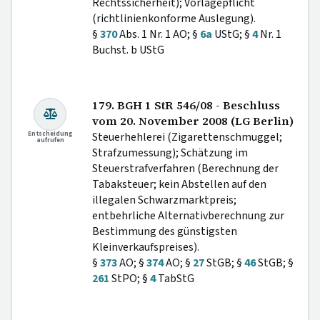
Rechtssicherheit); Vorlagepflicht
(richtlinienkonforme Auslegung).
§
370
Abs. 1 Nr. 1 AO; §
6a
UStG; §
4
Nr. 1
Buchst. b UStG
179. BGH 1 StR 546/08 - Beschluss
vom 20. November 2008 (LG Berlin)
Entscheidung
Steuerhehlerei (Zigarettenschmuggel;
aufrufen
Strafzumessung); Schätzung im
Steuerstrafverfahren (Berechnung der
Tabaksteuer; kein Abstellen auf den
illegalen Schwarzmarktpreis;
entbehrliche Alternativberechnung zur
Bestimmung des günstigsten
Kleinverkaufspreises).
§
373
AO; §
374
AO; §
27
StGB; §
46
StGB; §
261
StPO; §
4
TabStG