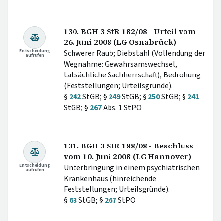
130. BGH 3 StR 182/08 - Urteil vom
26. Juni 2008 (LG Osnabrück)
Entscheidung
Schwerer Raub; Diebstahl (Vollendung der
aufrufen
Wegnahme: Gewahrsamswechsel,
tatsächliche Sachherrschaft); Bedrohung
(Feststellungen; Urteilsgründe).
§
242
StGB; §
249
StGB; §
250
StGB; §
241
StGB; §
267
Abs. 1 StPO
131. BGH 3 StR 188/08 - Beschluss
vom 10. Juni 2008 (LG Hannover)
Entscheidung
Unterbringung in einem psychiatrischen
aufrufen
Krankenhaus (hinreichende
Feststellungen; Urteilsgründe).
§
63
StGB; §
267
StPO