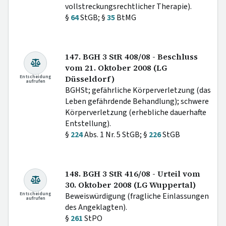
vollstreckungsrechtlicher Therapie).
§
64
StGB; §
35
BtMG
147. BGH 3 StR 408/08 - Beschluss
vom 21. Oktober 2008 (LG
Entscheidung
Düsseldorf)
aufrufen
BGHSt; gefährliche Körperverletzung (das
Leben gefährdende Behandlung); schwere
Körperverletzung (erhebliche dauerhafte
Entstellung).
§
224
Abs. 1 Nr. 5 StGB; §
226
StGB
148. BGH 3 StR 416/08 - Urteil vom
30. Oktober 2008 (LG Wuppertal)
Entscheidung
Beweiswürdigung (fragliche Einlassungen
aufrufen
des Angeklagten).
§
261
StPO