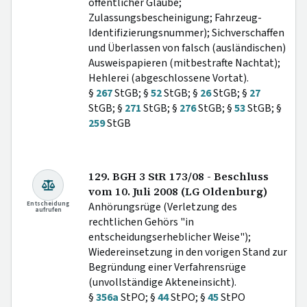
öffentlicher Glaube;
Zulassungsbescheinigung; Fahrzeug-
Identifizierungsnummer); Sichverschaffen
und Überlassen von falsch (ausländischen)
Ausweispapieren (mitbestrafte Nachtat);
Hehlerei (abgeschlossene Vortat).
§
267
StGB; §
52
StGB; §
26
StGB; §
27
StGB; §
271
StGB; §
276
StGB; §
53
StGB; §
259
StGB
129. BGH 3 StR 173/08 - Beschluss
vom 10. Juli 2008 (LG Oldenburg)
Entscheidung
Anhörungsrüge (Verletzung des
aufrufen
rechtlichen Gehörs "in
entscheidungserheblicher Weise");
Wiedereinsetzung in den vorigen Stand zur
Begründung einer Verfahrensrüge
(unvollständige Akteneinsicht).
§
356a
StPO; §
44
StPO; §
45
StPO