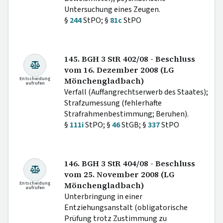
Untersuchung eines Zeugen.
§
244
StPO; §
81c
StPO
145. BGH 3 StR 402/08 - Beschluss
vom 16. Dezember 2008 (LG
Entscheidung
Mönchengladbach)
aufrufen
Verfall (Auffangrechtserwerb des Staates);
Strafzumessung (fehlerhafte
Strafrahmenbestimmung; Beruhen).
§
111i
StPO; §
46
StGB; §
337
StPO
146. BGH 3 StR 404/08 - Beschluss
vom 25. November 2008 (LG
Entscheidung
Mönchengladbach)
aufrufen
Unterbringung in einer
Entziehungsanstalt (obligatorische
Prüfung trotz Zustimmung zu