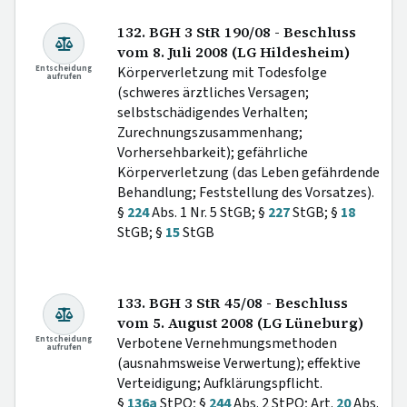
132. BGH 3 StR 190/08 - Beschluss
vom 8. Juli 2008 (LG Hildesheim)
Entscheidung
Körperverletzung mit Todesfolge
aufrufen
(schweres ärztliches Versagen;
selbstschädigendes Verhalten;
Zurechnungszusammenhang;
Vorhersehbarkeit); gefährliche
Körperverletzung (das Leben gefährdende
Behandlung; Feststellung des Vorsatzes).
§
224
Abs. 1 Nr. 5 StGB; §
227
StGB; §
18
StGB; §
15
StGB
133. BGH 3 StR 45/08 - Beschluss
vom 5. August 2008 (LG Lüneburg)
Entscheidung
Verbotene Vernehmungsmethoden
aufrufen
(ausnahmsweise Verwertung); effektive
Verteidigung; Aufklärungspflicht.
§
136a
StPO; §
244
Abs. 2 StPO; Art.
20
Abs.