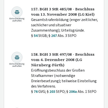
157. BGH 3 StR 485/08 - Beschluss
vom 13. November 2008 (LG Kiel)
Entscheidung
Gesamtstrafenbildung (enger zeitlicher,
aufrufen
sachlicher und situativer
Zusammenhang); Urteilsgründe.
§
54
StGB; §
267
Abs. 3 StPO
158. BGH 3 StR 497/08 - Beschluss
vom 4. Dezember 2008 (LG
Entscheidung
Nürnberg-Fürth)
aufrufen
Eröffnungsbeschluss der Großen
Strafkammer (notwendige
Dreierbesetzung); teilweise Einstellung
des Verfahrens.
§
76
GVG; §
203
StPO; §
206a
Abs. 1 StPO