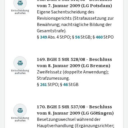
vom 7. Januar 2009 (LG Potsdam)
Entscheidung
Eigene Sachentscheidung des
aufrufen
Revisionsgerichts (Strafaussetzung zur
Bewährung; nachträgliche Bildung der
Gesamtstrafe).
§
349
Abs. 4 StPO; §
56
StGB; §
460
StPO
169. BGH 5 StR 528/08 - Beschluss
vom 8. Januar 2009 (LG Bremen)
Entscheidung
Zweifelssatz (doppelte Anwendung);
aufrufen
Strafzumessung.
§
261
StPO; §
46
StGB
170. BGH 5 StR 537/08 - Beschluss
vom 8. Januar 2009 (LG Göttingen)
Entscheidung
Besetzungswechsel während der
aufrufen
Hauptverhandlung (Ergänzungsrichter;