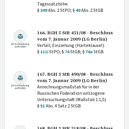
Tagessatzhöhe.
§
349
Abs. 2 StPO; §
40
Abs. 2 StGB
166. BGH 5 StR 451/08 - Beschluss
vom 7. Januar 2009 (LG Berlin)
Entscheidung
Verfall; Einziehung (Härteklausel).
aufrufen
§
111i
StPO; §
74
StGB; §
74a
StGB
167. BGH 5 StR 490/08 - Beschluss
vom 7. Januar 2009 (LG Berlin)
Entscheidung
Anrechnungsmaßstab für in der
aufrufen
Russischen Föderation vollzogene
Untersuchungshaft (Maßstab 1:1,5).
§
51
Abs. 4 Satz 2 StGB
168. BGH 5 StR 518/08 - Beschluss