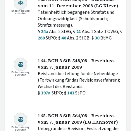
vom 11. Dezember 2008 (LG Kleve)
Entscheidung
Tateinheitlich begangene Straftat und
aufrufen
Ordnungswidrigkeit (Schuldspruch;
Strafzumessung).
§
24a
Abs. 2 StVG; §
21
Abs. 1 Satz 1 OWiG; §
260
StPO; §
46
Abs. 2 StGB; §
30
BtMG
164. BGH 3 StR 548/08 - Beschluss
vom 7. Januar 2009
Entscheidung
Beistandsbestellung für die Nebenklage
aufrufen
(Fortwirkung für das Revisionsverfahren);
Wechsel des Beistands.
§
397a
StPO; §
143
StPO
165. BGH 3 StR 564/08 - Beschluss
vom 7. Januar 2009 (LG Hannover)
Entscheidung
Unbegründete Revision; Festsetzung der
aufrufen