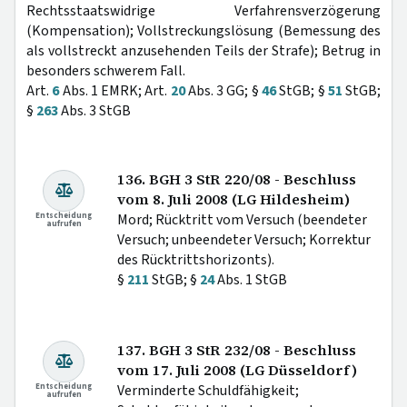
Rechtsstaatswidrige Verfahrensverzögerung
(Kompensation); Vollstreckungslösung (Bemessung des
als vollstreckt anzusehenden Teils der Strafe); Betrug in
besonders schwerem Fall.
Art.
6
Abs. 1 EMRK; Art.
20
Abs. 3 GG; §
46
StGB; §
51
StGB;
§
263
Abs. 3 StGB
136. BGH 3 StR 220/08 - Beschluss
vom 8. Juli 2008 (LG Hildesheim)
Entscheidung
Mord; Rücktritt vom Versuch (beendeter
aufrufen
Versuch; unbeendeter Versuch; Korrektur
des Rücktrittshorizonts).
§
211
StGB; §
24
Abs. 1 StGB
137. BGH 3 StR 232/08 - Beschluss
vom 17. Juli 2008 (LG Düsseldorf)
Entscheidung
Verminderte Schuldfähigkeit;
aufrufen