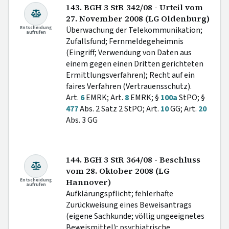
143. BGH 3 StR 342/08 - Urteil vom
27. November 2008 (LG Oldenburg)
Entscheidung
Überwachung der Telekommunikation;
aufrufen
Zufallsfund; Fernmeldegeheimnis
(Eingriff; Verwendung von Daten aus
einem gegen einen Dritten gerichteten
Ermittlungsverfahren); Recht auf ein
faires Verfahren (Vertrauensschutz).
Art.
6
EMRK; Art.
8
EMRK; §
100a
StPO; §
477
Abs. 2 Satz 2 StPO; Art.
10
GG; Art.
20
Abs. 3 GG
144. BGH 3 StR 364/08 - Beschluss
vom 28. Oktober 2008 (LG
Entscheidung
Hannover)
aufrufen
Aufklärungspflicht; fehlerhafte
Zurückweisung eines Beweisantrags
(eigene Sachkunde; völlig ungeeignetes
Beweismittel); psychiatrische