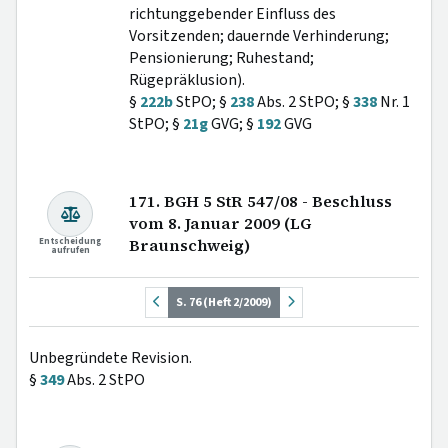
richtunggebender Einfluss des
Vorsitzenden; dauernde Verhinderung;
Pensionierung; Ruhestand;
Rügepräklusion).
§
222b
StPO; §
238
Abs. 2 StPO; §
338
Nr. 1
StPO; §
21g
GVG; §
192
GVG
171. BGH 5 StR 547/08 - Beschluss
vom 8. Januar 2009 (LG
Entscheidung
Braunschweig)
aufrufen
S. 76 (Heft 2/2009)
Unbegründete Revision.
§
349
Abs. 2 StPO