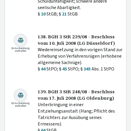
Schuldunfähigkeit; schwere andere
seelische Abartigkeit.
§
20
StGB; §
21
StGB
138. BGH 3 StR 239/08 - Beschluss
vom 10. Juli 2008 (LG Düsseldorf)
Entscheidung
Wiedereinsetzung in den vorigen Stand zur
aufrufen
Erhebung von Verfahrensrügen (erhobene
allgemeine Sachrüge).
§
44
StPO; §
45
StPO; §
345
Abs. 1 StPO
139. BGH 3 StR 248/08 - Beschluss
vom 17. Juli 2008 (LG Oldenburg)
Entscheidung
Unterbringung in einer
aufrufen
Entziehungsanstalt (Hang; Pflicht des
Tatrichters zur Ausübung seines
Ermessens).
§
64
StGB