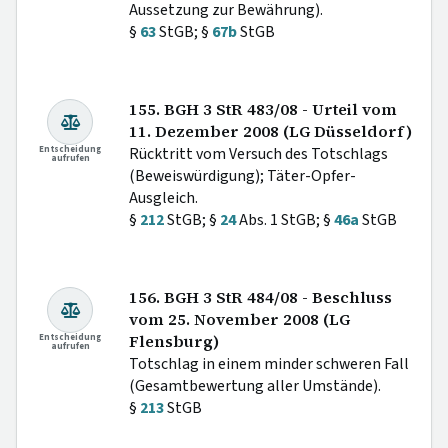
Aussetzung zur Bewährung).
§
63
StGB; §
67b
StGB
155. BGH 3 StR 483/08 - Urteil vom
11. Dezember 2008 (LG Düsseldorf)
Entscheidung
Rücktritt vom Versuch des Totschlags
aufrufen
(Beweiswürdigung); Täter-Opfer-
Ausgleich.
§
212
StGB; §
24
Abs. 1 StGB; §
46a
StGB
156. BGH 3 StR 484/08 - Beschluss
vom 25. November 2008 (LG
Entscheidung
Flensburg)
aufrufen
Totschlag in einem minder schweren Fall
(Gesamtbewertung aller Umstände).
§
213
StGB