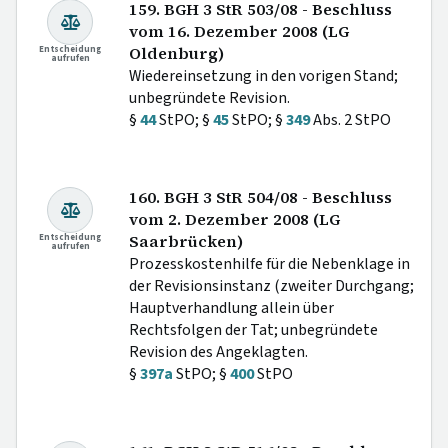
159. BGH 3 StR 503/08 - Beschluss
vom 16. Dezember 2008 (LG
Entscheidung
Oldenburg)
aufrufen
Wiedereinsetzung in den vorigen Stand;
unbegründete Revision.
§
44
StPO; §
45
StPO; §
349
Abs. 2 StPO
160. BGH 3 StR 504/08 - Beschluss
vom 2. Dezember 2008 (LG
Entscheidung
Saarbrücken)
aufrufen
Prozesskostenhilfe für die Nebenklage in
der Revisionsinstanz (zweiter Durchgang;
Hauptverhandlung allein über
Rechtsfolgen der Tat; unbegründete
Revision des Angeklagten.
§
397a
StPO; §
400
StPO