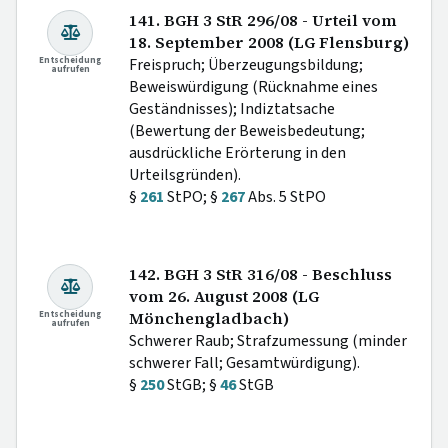
141. BGH 3 StR 296/08 - Urteil vom
18. September 2008 (LG Flensburg)
Entscheidung
Freispruch; Überzeugungsbildung;
aufrufen
Beweiswürdigung (Rücknahme eines
Geständnisses); Indiztatsache
(Bewertung der Beweisbedeutung;
ausdrückliche Erörterung in den
Urteilsgründen).
§
261
StPO; §
267
Abs. 5 StPO
142. BGH 3 StR 316/08 - Beschluss
vom 26. August 2008 (LG
Entscheidung
Mönchengladbach)
aufrufen
Schwerer Raub; Strafzumessung (minder
schwerer Fall; Gesamtwürdigung).
§
250
StGB; §
46
StGB