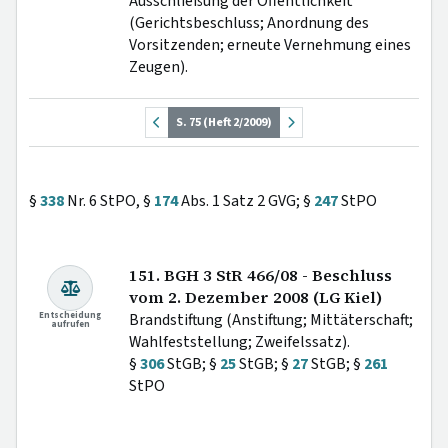
Ausschließung der Öffentlichkeit
(Gerichtsbeschluss; Anordnung des
Vorsitzenden; erneute Vernehmung eines
Zeugen).
S. 75 (Heft 2/2009)
§
338
Nr. 6 StPO, §
174
Abs. 1 Satz 2 GVG; §
247
StPO
151. BGH 3 StR 466/08 - Beschluss
vom 2. Dezember 2008 (LG Kiel)
Entscheidung
Brandstiftung (Anstiftung; Mittäterschaft;
aufrufen
Wahlfeststellung; Zweifelssatz).
§
306
StGB; §
25
StGB; §
27
StGB; §
261
StPO