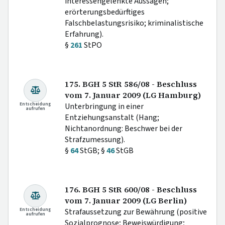
interessengelenkte Aussagen;
erörterungsbedürftiges
Falschbelastungsrisiko; kriminalistische
Erfahrung).
§
261
StPO
175. BGH 5 StR 586/08 - Beschluss
vom 7. Januar 2009 (LG Hamburg)
Entscheidung
Unterbringung in einer
aufrufen
Entziehungsanstalt (Hang;
Nichtanordnung: Beschwer bei der
Strafzumessung).
§
64
StGB; §
46
StGB
176. BGH 5 StR 600/08 - Beschluss
vom 7. Januar 2009 (LG Berlin)
Entscheidung
Strafaussetzung zur Bewährung (positive
aufrufen
Sozialprognose; Beweiswürdigung;