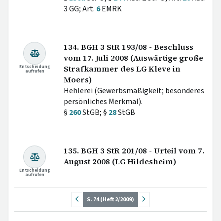
3 GG; Art.
6
EMRK
134. BGH 3 StR 193/08 - Beschluss
vom 17. Juli 2008 (Auswärtige große
Entscheidung
Strafkammer des LG Kleve in
aufrufen
Moers)
Hehlerei (Gewerbsmäßigkeit; besonderes
persönliches Merkmal).
§
260
StGB; §
28
StGB
135. BGH 3 StR 201/08 - Urteil vom 7.
August 2008 (LG Hildesheim)
Entscheidung
aufrufen
S. 74 (Heft 2/2009)