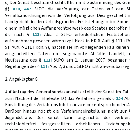
c) Der Senat beschränkt schließlich mit Zustimmung des G
§§
430
,
442
StPO die Verfolgung der Taten auf den St
Verfallsanordnungen von der Verfolgung aus. Dies geschieht i
Landgericht in den Urteilsgründen Feststellungen im Sinne
einem möglichen Auffangrechtserwerb des Staates getroffen 
die nach §
111i
Abs. 2 StPO erforderlichen Feststellun
aufzunehmen gewesen wären (vgl. Nack in KK 6. Aufl. § 111 i 
51. Aufl. § 111 i Rdn. 9), hätten sie im vorliegenden Fall keine
ausgeurteilten Taten um sogenannte Altfälle handelt, d
Neufassung des §
111i
StPO am 1. Januar 2007 begangen wu
Regelungen des §
111i
Abs. 2, 3 und 5 StPO nicht anwendbar (v
2. Angeklagter G.
Auf Antrag des Generalbundesanwalts stellt der Senat im Fall 
zum Nachteil der Eheleute D.) das Verfahren gemäß §
154
Abs
Einstellung des Verfahrens führt nur zu einer entsprechenden 
Darüber hinaus nötigt die Verfahrenseinstellung nicht zur
Jugendstrafe. Der Senat kann angesichts der verbl
rechtsfehlerfrei festgestellten erheblichen Erziehung