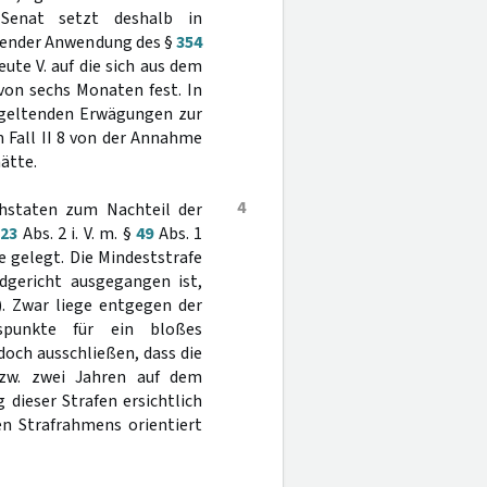
Senat setzt deshalb in
hender Anwendung des §
354
eute V. auf die sich aus dem
von sechs Monaten fest. In
n geltenden Erwägungen zur
 Fall II 8 von der Annahme
ätte.
4
chstaten zum Nachteil der
§
23
Abs. 2 i. V. m. §
49
Abs. 1
 gelegt. Die Mindeststrafe
dgericht ausgegangen ist,
). Zwar liege entgegen der
spunkte für ein bloßes
doch ausschließen, dass die
bzw. zwei Jahren auf dem
dieser Strafen ersichtlich
n Strafrahmens orientiert