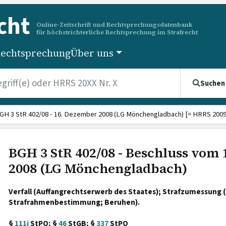
cht
Online-Zeitschrift und Rechtsprechungsdatenbank
für höchstrichterliche Rechtsprechung im Strafrecht
echtsprechung
Über uns
Suchen
GH 3 StR 402/08 - 16. Dezember 2008 (LG Mönchengladbach) [= HRRS 2009 
BGH 3 StR 402/08 - Beschluss vom
2008 (LG Mönchengladbach)
Verfall (Auffangrechtserwerb des Staates); Strafzumessung (
Strafrahmenbestimmung; Beruhen).
§
111i
StPO; §
46
StGB; §
337
StPO