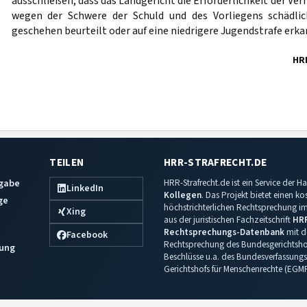
ausschließen, dass das Landgericht die Erforderlichkeit der Ve
wegen der Schwere der Schuld und des Vorliegens schädli
geschehen beurteilt oder auf eine niedrigere Jugendstrafe erka
HR
TEILEN
HRR-STRAFRECHT.DE
sgabe
HRR-Strafrecht.de ist ein Service der
LinkedIn
Kollegen
. Das Projekt bietet einen k
ge
höchstrichterlichen Rechtsprechung im 
Xing
aus der juristischen Fachzeitschrift
HR
Rechtsprechungs-Datenbank
mit de
Facebook
Rechtsprechung des Bundesgerichtshof
ung
Beschlüsse u.a. des Bundesverfassungs
Gerichtshofs für Menschenrechte (EGM