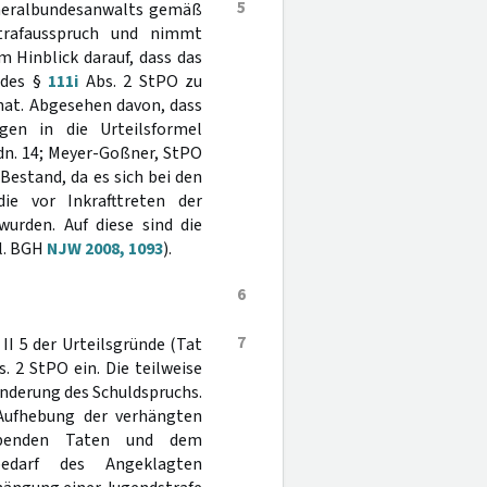
5
eneralbundesanwalts gemäß
rafausspruch und nimmt
m Hinblick darauf, dass das
 des §
111i
Abs. 2 StPO zu
hat. Abgesehen davon, dass
gen in die Urteilsformel
Rdn. 14; Meyer-Goßner, StPO
n Bestand, da es sich bei den
ie vor Inkrafttreten der
rden. Auf diese sind die
gl. BGH
NJW 2008, 1093
).
6
7
II 5 der Urteilsgründe (Tat
. 2 StPO ein. Die teilweise
Änderung des Schuldspruchs.
 Aufhebung der verhängten
eibenden Taten und dem
sbedarf des Angeklagten