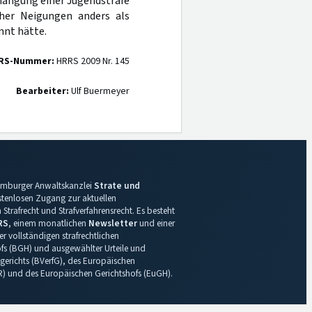
rhängung einer Jugendstrafe
cher Neigungen anders als
nnt hätte.
RS-Nummer:
HRRS 2009 Nr. 145
Bearbeiter:
Ulf Buermeyer
 Hamburger Anwaltskanzlei
Strate und
ostenlosen Zugang zur aktuellen
Strafrecht und Strafverfahrensrecht. Es besteht
RS
, einem monatlichen
Newsletter
und einer
r vollständigen strafrechtlichen
s (BGH) und ausgewählter Urteile und
gerichts (BVerfG), des Europäischen
R) und des Europäischen Gerichtshofs (EuGH).