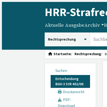
HRR
-Strafre
Aktuelle Ausgabe
Archiv
R
HRRS durchsuchen
Startseite
Rechtsprechung
B
Suchen
Entscheidung
BGH 3 StR 402/08:
Druckansicht
PDF-
Download