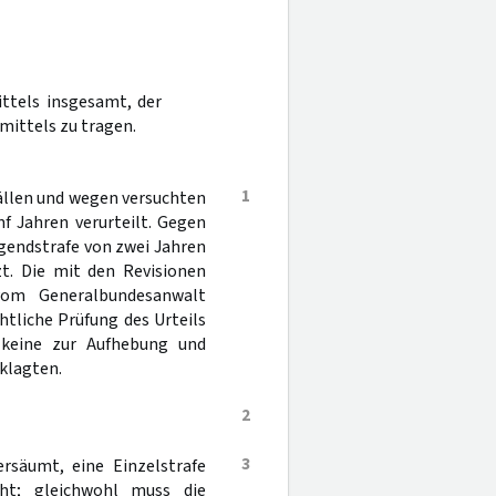
ittels insgesamt, der
mittels zu tragen.
1
ällen und wegen versuchten
nf Jahren verurteilt. Gegen
ugendstrafe von zwei Jahren
t. Die mit den Revisionen
om Generalbundesanwalt
htliche Prüfung des Urteils
keine zur Aufhebung und
klagten.
2
3
ersäumt, eine Einzelstrafe
ht; gleichwohl muss die