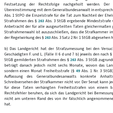
Festsetzung der Rechtsfolge nachgeholt werden. Der 
Übereinstimmung mit dem Generalbundesanwalt in entsprec
Abs. 1 StPO die Einzelstrafe für die Tat zum Nachteil der Ehel
Strafrahmen des §
263
Abs. 3 StGB ergebende Mindeststrafe 
Anbetracht der für alle ausgeurteilten Taten gleichermaße
Strafrahmenwahl ist auszuschließen, dass die Strafkammer im
der Regelwirkung des §
263
Abs. 3 Satz 2 Nr. 1 StGB abgesehen h
b) Das Landgericht hat der Strafzumessung bei den Versu
Geschädigten F. und L. (Fälle II 6 d und 7 b) jeweils den nach 
StGB gemilderten Strafrahmen des §
263
Abs. 3 StGB zugrunde
beträgt danach jedoch nicht sechs Monate, wovon das Lan
sondern einen Monat Freiheitsstrafe (§
49
Abs. 1 Nr. 3 StGB
Auffassung des Generalbundesanwalts konkrete Anhalt
Schreibversehen der Strafkammer nicht vor. Der Senat kann je
für diese Taten verhängten Freiheitsstrafen von einem 
Rechtsfehler beruhen, da sich das Landgericht bei Bemessung 
nicht am unteren Rand des von ihr fälschlich angenommene
hat.