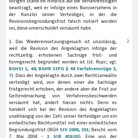
vorigen Stand im Hinblick auf die Verfahrensrügen
beantragt, weil er infolge eines Büroversehens in
der Kanzlei seiner Verteidiger, in der die
Revisionsbegründungsfrist falsch notiert worden
sei, diese unverschuldet versäumt habe.
2
1. Das Wiedereinsetzungsgesuch ist unzulässig,
weil die Revision des Angeklagten infolge der
rechtzeitig erhobenen Sachrüge frist- und
formgerecht begründet worden ist (st. Rspr.; vgl.
BGHSt 1, 44
;
BGHR StPO § 44 Verfahrensrüge 3
,
7
). Dass der Angeklagte durch zwei Rechtsanwälte
verteidigt wird, von denen einer die Sachrüge
fristgerecht erhoben, der andere aber die Frist zur
Geltendmachung von Verfahrensbeschwerden
versäumt hat, ändert hieran nichts. Denn es
handelt sich bei der Revision des Angeklagten
unabhängig von der Zahl seiner Verteidiger um ein
einheitliches Rechtsmittel mit einer einheitlichen
Begründungsfrist (BGH
StV 2008, 301
; Beschl. vom
7. Mai 2004 -
2 StR 458/03
). Eine von der