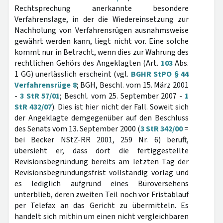
Rechtsprechung anerkannte besondere
Verfahrenslage, in der die Wiedereinsetzung zur
Nachholung von Verfahrensrügen ausnahmsweise
gewährt werden kann, liegt nicht vor. Eine solche
kommt nur in Betracht, wenn dies zur Wahrung des
rechtlichen Gehörs des Angeklagten (Art.
103
Abs.
1 GG) unerlässlich erscheint (vgl.
BGHR StPO § 44
Verfahrensrüge 8
; BGH, Beschl. vom 15. März 2001
-
3 StR 57/01
; Beschl. vom 25. September 2007 -
1
StR 432/07
). Dies ist hier nicht der Fall. Soweit sich
der Angeklagte demgegenüber auf den Beschluss
des Senats vom 13. September 2000 (
3 StR 342/00
=
bei Becker NStZ-RR 2001, 259 Nr. 6) beruft,
übersieht er, dass dort die fertiggestellte
Revisionsbegründung bereits am letzten Tag der
Revisionsbegründungsfrist vollständig vorlag und
es lediglich aufgrund eines Büroversehens
unterblieb, deren zweiten Teil noch vor Fristablauf
per Telefax an das Gericht zu übermitteln. Es
handelt sich mithin um einen nicht vergleichbaren