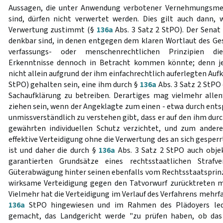
Aussagen, die unter Anwendung verbotener Vernehmungsm
sind, dürfen nicht verwertet werden. Dies gilt auch dann,
Verwertung zustimmt (§
136a
Abs. 3 Satz 2 StPO). Der Senat 
denkbar sind, in denen entgegen dem klaren Wortlaut des G
verfassungs- oder menschenrechtlichen Prinzipien di
Erkenntnisse dennoch in Betracht kommen könnte; denn je
nicht allein aufgrund der ihm einfachrechtlich auferlegten Auf
StPO) gehalten sein, eine ihm durch §
136a
Abs. 3 Satz 2 StPO
Sachaufklärung zu betreiben. Derartiges mag vielmehr alle
ziehen sein, wenn der Angeklagte zum einen - etwa durch ent
unmissverständlich zu verstehen gibt, dass er auf den ihm dur
gewährten individuellen Schutz verzichtet, und zum andere
effektive Verteidigung ohne die Verwertung des an sich gesper
ist und daher die durch §
136a
Abs. 3 Satz 2 StPO auch objek
garantierten Grundsätze eines rechtsstaatlichen Straf
Güterabwägung hinter seinen ebenfalls vom Rechtsstaatsprin
wirksame Verteidigung gegen den Tatvorwurf zurücktreten mü
Vielmehr hat die Verteidigung im Verlauf des Verfahrens mehrf
136a
StPO hingewiesen und im Rahmen des Plädoyers ledi
gemacht, das Landgericht werde "zu prüfen haben, ob das