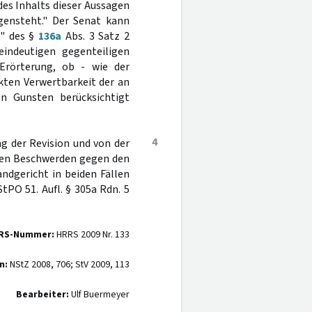
des Inhalts dieser Aussagen
egensteht." Der Senat kann
g" des §
136a
Abs. 3 Satz 2
indeutigen gegenteiligen
Erörterung, ob - wie der
kten Verwertbarkeit der an
en Gunsten berücksichtigt
.
4
g der Revision und von der
nen Beschwerden gegen den
ndgericht in beiden Fällen
tPO 51. Aufl. § 305a Rdn. 5
RS-Nummer:
HRRS 2009 Nr. 133
n:
NStZ 2008, 706; StV 2009, 113
Bearbeiter:
Ulf Buermeyer