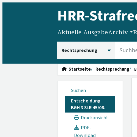
HRR
-Strafre
Aktuelle Ausgabe
Archiv
R
HRRS durchsuchen
Startseite
Rechtsprechung
B
Suchen
Entscheidung
BGH 3 StR 45/08:
Druckansicht
PDF-
Download