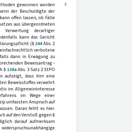
3
ethoden gewonnen worden
 wenn der Beschuldigte der
kann offen lassen, ob Fälle
esetzes aus übergeordneten
e Verwertung derartiger
denfalls kann das Gericht
klärungspflicht (§
244
Abs. 2
 einfachrechtlich verbotene
nfalls dann in Erwägung zu
sprechenden Beweisantrag -
ch §
136a
Abs. 3 Satz 2 StPO
n aufzeigt, dass ihm eine
rten Beweisstoffes verwehrt
tiv im Allgemeininteresse
verfahrens im Wege einer
zip umfassten Anspruch auf
ssen. Daran fehlt es hier.
ach auf den Verstoß gegen §
glich darauf aufmerksam
 widerspruchsunabhängige