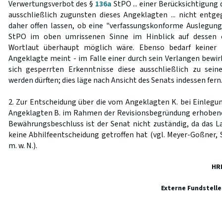
Verwertungsverbot des §
136a
StPO ... einer Berücksichtigung 
ausschließlich zugunsten dieses Angeklagten ... nicht entg
daher offen lassen, ob eine "verfassungskonforme Auslegun
StPO im oben umrissenen Sinne im Hinblick auf dessen e
Wortlaut überhaupt möglich wäre. Ebenso bedarf keiner 
Angeklagte meint - im Falle einer durch sein Verlangen bewir
sich gesperrten Erkenntnisse diese ausschließlich zu sein
werden dürften; dies läge nach Ansicht des Senats indessen fern
2. Zur Entscheidung über die vom Angeklagten K. bei Einlegun
Angeklagten B. im Rahmen der Revisionsbegründung erhobe
Bewährungsbeschluss ist der Senat nicht zuständig, da das La
keine Abhilfeentscheidung getroffen hat (vgl. Meyer-Goßner, S
m. w. N.).
HR
Externe Fundstelle