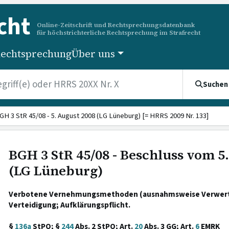
cht
Online-Zeitschrift und Rechtsprechungsdatenbank
für höchstrichterliche Rechtsprechung im Strafrecht
echtsprechung
Über uns
Suchen
GH 3 StR 45/08 - 5. August 2008 (LG Lüneburg) [= HRRS 2009 Nr. 133]
BGH 3 StR 45/08 - Beschluss vom 5
(LG Lüneburg)
Verbotene Vernehmungsmethoden (ausnahmsweise Verwertu
Verteidigung; Aufklärungspflicht.
§
136a
StPO; §
244
Abs. 2 StPO; Art.
20
Abs. 3 GG; Art.
6
EMRK