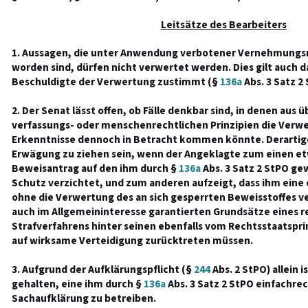
Leitsätze des Bearbeiters
1. Aussagen, die unter Anwendung verbotener Vernehmun
worden sind, dürfen nicht verwertet werden. Dies gilt auch 
Beschuldigte der Verwertung zustimmt (§
136a
Abs. 3 Satz 2 
2. Der Senat lässt offen, ob Fälle denkbar sind, in denen aus
verfassungs- oder menschenrechtlichen Prinzipien die Verwe
Erkenntnisse dennoch in Betracht kommen könnte. Derartiges
Erwägung zu ziehen sein, wenn der Angeklagte zum einen e
Beweisantrag auf den ihm durch §
136a
Abs. 3 Satz 2 StPO ge
Schutz verzichtet, und zum anderen aufzeigt, dass ihm eine 
ohne die Verwertung des an sich gesperrten Beweisstoffes ve
auch im Allgemeininteresse garantierten Grundsätze eines r
Strafverfahrens hinter seinen ebenfalls vom Rechtsstaatspr
auf wirksame Verteidigung zurücktreten müssen.
3. Aufgrund der Aufklärungspflicht (§
244
Abs. 2 StPO) allein i
gehalten, eine ihm durch §
136a
Abs. 3 Satz 2 StPO einfachre
Sachaufklärung zu betreiben.