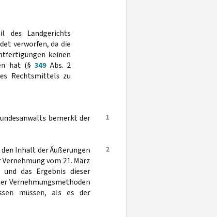
il des Landgerichts
et verworfen, da die
htfertigungen keinen
ben hat (§
349
Abs. 2
nes Rechtsmittels zu
1
lbundesanwalts bemerkt der
2
r den Inhalt der Äußerungen
her Vernehmung vom 21. März
 und das Ergebnis dieser
ener Vernehmungsmethoden
assen müssen, als es der