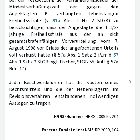
bei der Festsetzung der Verlängerungsdauer der
Mindestverbüßungszeit der gegen den
Angeklagten K. verhängten lebenslangen
Freiheitsstrafe (§
57a
Abs. 1 Nr. 2 StGB) zu
berücksichtigen, dass der Angeklagte die 4 1/2-
jährige Freiheitsstrafe aus der an sich
gesamtstrafenfähigen Vorverurteilung vom 7.
August 1998 vor Erlass des angefochtenen Urteils
voll verbüßt hatte (§ 57a Abs. 1 Satz 2 i.V.m §
57
Abs. 1 Satz 2 StGB; vgl. Fischer, StGB 55. Aufl. § 57a
Rdn. 17).
3
Jeder Beschwerdeführer hat die Kosten seines
Rechtsmittels und die der Nebenklägerin im
Revisionsverfahren entstandenen notwendigen
Auslagen zu tragen.
HRRS-Nummer:
HRRS 2009 Nr. 204
Externe Fundstellen:
NStZ-RR 2009, 104