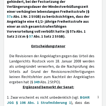
gehindert, bei der Festsetzung der
Verlängerungsdauer der Mindestverbüßungszeit
einer verhängten lebenslangen Freiheitsstrafe (§
57a
Abs. 1 Nr. 2 StGB) zu berücksichtigen, dass der
Angeklagte eine 4 1/2- jährige Freiheitsstrafe aus
einer an sich gesamtstrafenfähigen
Vorverurteilung voll verbüßt hatte (§ 57a Abs. 1
Satz 2 i.V.m §
57
Abs. 1 Satz 2 StGB).
Entscheidungstenor
Die Revisionen der Angeklagten gegen das Urteil des
Landgerichts Rostock vom 18. Januar 2008 werden
als unbegründet verworfen, da die Nachprüfung des
Urteils auf Grund der Revisionsrechtfertigungen
keinen Rechtsfehler zum Nachteil der Angeklagten
ergeben hat (§
349
Abs. 2 StPO).
Ergänzend bemerkt der Senat:
1
1. Zwar erscheint es nicht unbedenklich (vgl.
BGHR
JGG § 106 Abs. 1 Strafmilderung 1
), dass das