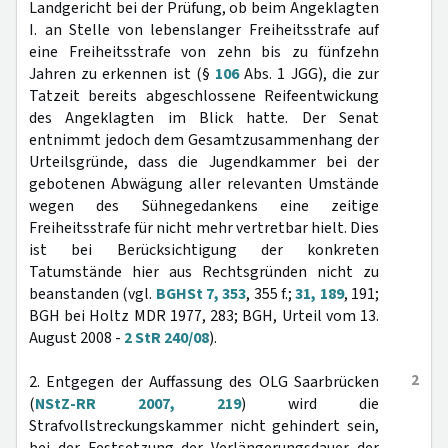
Landgericht bei der Prüfung, ob beim Angeklagten
I. an Stelle von lebenslanger Freiheitsstrafe auf
eine Freiheitsstrafe von zehn bis zu fünfzehn
Jahren zu erkennen ist (§
106
Abs. 1 JGG), die zur
Tatzeit bereits abgeschlossene Reifeentwickung
des Angeklagten im Blick hatte. Der Senat
entnimmt jedoch dem Gesamtzusammenhang der
Urteilsgründe, dass die Jugendkammer bei der
gebotenen Abwägung aller relevanten Umstände
wegen des Sühnegedankens eine zeitige
Freiheitsstrafe für nicht mehr vertretbar hielt. Dies
ist bei Berücksichtigung der konkreten
Tatumstände hier aus Rechtsgründen nicht zu
beanstanden (vgl.
BGHSt 7, 353
, 355 f.;
31, 189
, 191;
BGH bei Holtz MDR 1977, 283; BGH, Urteil vom 13.
August 2008 -
2 StR 240/08
).
2
2. Entgegen der Auffassung des OLG Saarbrücken
(
NStZ-RR 2007, 219
) wird die
Strafvollstreckungskammer nicht gehindert sein,