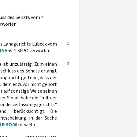
uss des Senats vom 4.
erworfen.
1
des Landgerichts Lübeck vom
49
Abs. 2 StPO verworfen.
2
 ist unzulässig. Zum einen
eschluss des Senats erlangt
ng nicht geltend, dass der
u dem er zuvor nicht gehört
 auf sonstige Weise seinen
 der Senat habe die "mit der
undesverfassungsgerichts"
nd" berücksichtigt. Die
Entscheidung in der Sache
tR 97/08
m. w. N.).