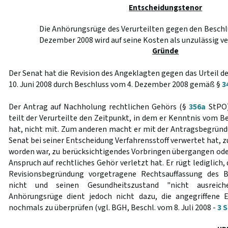
Entscheidungstenor
Die Anhörungsrüge des Verurteilten gegen den Beschl
Dezember 2008 wird auf seine Kosten als unzulässig v
Gründe
Der Senat hat die Revision des Angeklagten gegen das Urteil 
10. Juni 2008 durch Beschluss vom 4. Dezember 2008 gemäß §
3
Der Antrag auf Nachholung rechtlichen Gehörs (§
356a
StPO)
teilt der Verurteilte den Zeitpunkt, in dem er Kenntnis vom B
hat, nicht mit. Zum anderen macht er mit der Antragsbegründu
Senat bei seiner Entscheidung Verfahrensstoff verwertet hat, z
worden war, zu berücksichtigendes Vorbringen übergangen oder
Anspruch auf rechtliches Gehör verletzt hat. Er rügt lediglich,
Revisionsbegründung vorgetragene Rechtsauffassung des B
nicht und seinen Gesundheitszustand "nicht ausreiche
Anhörungsrüge dient jedoch nicht dazu, die angegriffene 
nochmals zu überprüfen (vgl. BGH, Beschl. vom 8. Juli 2008 -
3 S