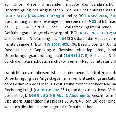
auf. Unter diesen Umständen musste das Landgericht 
Unterbringung des Angeklagten in einer Entziehungsanstalt pr
BGHR StGB § 64 Abs. 1 Hang 4
und
5
; BGH
NStZ 2005, 21
Zustimmung zu einer etwaigen Therapie nach §
35
BtMG macht
da §
64
StGB den vollstreckungsrechtlichen 
Betäubungsmittelgesetzes vorgeht (BGH
NStZ-RR 2003, 12
;
S
sich durch die Neufassung des §
64
StGB durch das Gesetz vom 
nichts geändert (BGH
StV 2008, 405
, 406; Beschl. vom 27. Juni 
Dass nur der Angeklagte Revision eingelegt hat, hin
Unterbringungsanordnung nicht (
BGHSt 37, 5
). Er hat die N
durch das Tatgericht auch nicht von seinem Rechtsmittelangr
Da nicht auszuschließen ist, dass der neue Tatrichter für 
Unterbringung des Angeklagten in einer Entziehungsanstal
dem Gedanken der Einspurigkeit freiheitsentziehender Maßn
Rechnung trägt (
BGHSt 39, 92
, 95 f.), von der zusätzlichen V
absieht (vgl.
BGHR JGG § 5 Abs. 3 Absehen 2
; Beschl. vom 
Eisenberg, Jugendgerichtsgesetz 13. Aufl. § 5 Rdn. 28) oder eine
war auch die einheitliche Jugendstrafe aufzuheben.