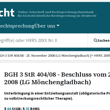
cht
Online-Zeitschrift und Rechtsprechungsdatenbank
für höchstrichterliche Rechtsprechung im Strafrecht
echtsprechung
Über uns
Suchen
GH 3 StR 404/08 - 25. November 2008 (LG Mönchengladbach) [= HRRS 2009 
BGH 3 StR 404/08 - Beschluss vom
2008 (LG Mönchengladbach)
Unterbringung in einer Entziehungsanstalt (obligatorische 
zu vollstreckungsrechtlicher Therapie).
§
64
StGB; §
35
BtMG