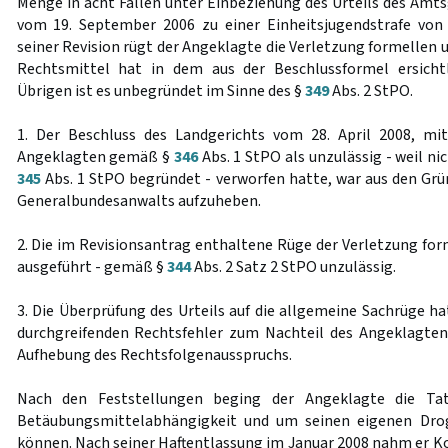
Menge in acht Fällen unter Einbeziehung des Urteils des Am
vom 19. September 2006 zu einer Einheitsjugendstrafe von v
seiner Revision rügt der Angeklagte die Verletzung formellen 
Rechtsmittel hat in dem aus der Beschlussformel ersicht
Übrigen ist es unbegründet im Sinne des §
349
Abs. 2 StPO.
1. Der Beschluss des Landgerichts vom 28. April 2008, mi
Angeklagten gemäß §
346
Abs. 1 StPO als unzulässig - weil nic
345
Abs. 1 StPO begründet - verworfen hatte, war aus den Grü
Generalbundesanwalts aufzuheben.
2. Die im Revisionsantrag enthaltene Rüge der Verletzung form
ausgeführt - gemäß §
344
Abs. 2 Satz 2 StPO unzulässig.
3. Die Überprüfung des Urteils auf die allgemeine Sachrüge h
durchgreifenden Rechtsfehler zum Nachteil des Angeklagten
Aufhebung des Rechtsfolgenausspruchs.
Nach den Feststellungen beging der Angeklagte die Tat
Betäubungsmittelabhängigkeit und um seinen eigenen Dro
können. Nach seiner Haftentlassung im Januar 2008 nahm er 