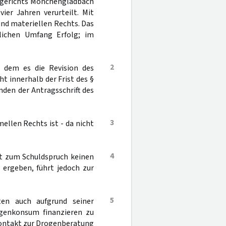
tsgerichts Mönchengladbach
ier Jahren verurteilt. Mit
und materiellen Rechts. Das
lichen Umfang Erfolg; im
2
t dem es die Revision des
ht innerhalb der Frist des §
nden der Antragsschrift des
3
ellen Rechts ist - da nicht
4
at zum Schuldspruch keinen
 ergeben, führt jedoch zur
5
en auch aufgrund seiner
genkonsum finanzieren zu
Kontakt zur Drogenberatung