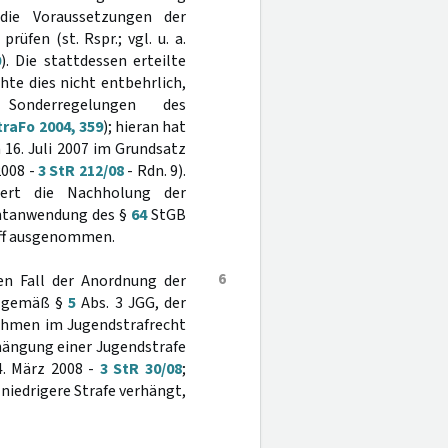
die Voraussetzungen der
üfen (st. Rspr.; vgl. u. a.
0
). Die stattdessen erteilte
e dies nicht entbehrlich,
Sonderregelungen des
traFo 2004, 359
); hieran hat
16. Juli 2007 im Grundsatz
2008 -
3 StR 212/08
- Rdn. 9).
dert die Nachholung der
ichtanwendung des §
64
StGB
iff ausgenommen.
6
den Fall der Anordnung der
t gemäß §
5
Abs. 3 JGG, der
ahmen im Jugendstrafrecht
erhängung einer Jugendstrafe
4. März 2008 -
3 StR 30/08
;
 niedrigere Strafe verhängt,