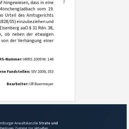
7
f hingewiesen, dass in eine
 Mönchengladbach vom 19.
as Urteil des Amtsgerichts
1828/05) einzubeziehen und
 Eisenberg aaO § 31 Rdn. 38,
ge, ob neben der etwaigen
 von der Verhängung einer
RS-Nummer:
HRRS 2009 Nr. 146
rne Fundstellen:
StV 2009, 353
Bearbeiter:
Ulf Buermeyer
 Hamburger Anwaltskanzlei
Strate und
ostenlosen Zugang zur aktuellen