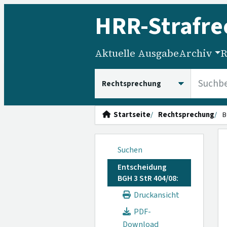
HRR
-Strafre
Aktuelle Ausgabe
Archiv
R
HRRS durchsuchen
Startseite
Rechtsprechung
B
Suchen
Entscheidung
BGH 3 StR 404/08:
Druckansicht
PDF-
Download