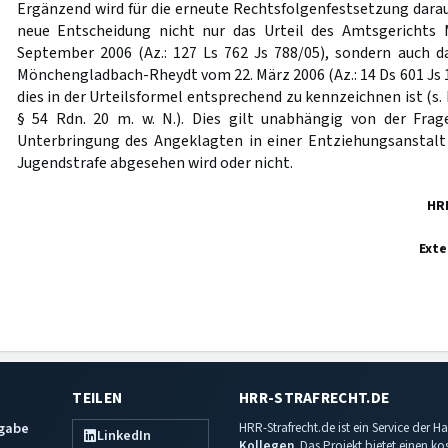
Ergänzend wird für die erneute Rechtsfolgenfestsetzung darau
neue Entscheidung nicht nur das Urteil des Amtsgerichts
September 2006 (Az.: 127 Ls 762 Js 788/05), sondern auch d
Mönchengladbach-Rheydt vom 22. März 2006 (Az.: 14 Ds 601 Js 
dies in der Urteilsformel entsprechend zu kennzeichnen ist (s.
§ 54 Rdn. 20 m. w. N.). Dies gilt unabhängig von der Fra
Unterbringung des Angeklagten in einer Entziehungsanstalt
Jugendstrafe abgesehen wird oder nicht.
HR
Exte
TEILEN
HRR-STRAFRECHT.DE
sgabe
HRR-Strafrecht.de ist ein Service der
LinkedIn
Kollegen
. Das Projekt bietet einen k