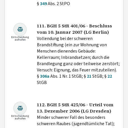
§
349
Abs. 2 StPO
111. BGH 5 StR 401/06 - Beschluss
vom 10. Januar 2007 (LG Berlin)
Entscheidung
Vollendung bei der schweren
aufrufen
Brandstiftung (ein zur Wohnung von
Menschen dienendes Gebäude:
Kellerraum; Inbrandsetzen; durch die
Brandlegung ganz oder teilweise zerstört;
Versuch: Eignung, das Feuer mitzuteilen).
§
306a
Abs. 1 Nr. 1 StGB; §
21
StGB; §
22
StGB
112. BGH 5 StR 425/06 - Urteil vom
13. Dezember 2006 (LG Dresden)
Entscheidung
Minder schwerer Fall des besonders
aufrufen
schweren Raubes (jugendtümliche Tat);