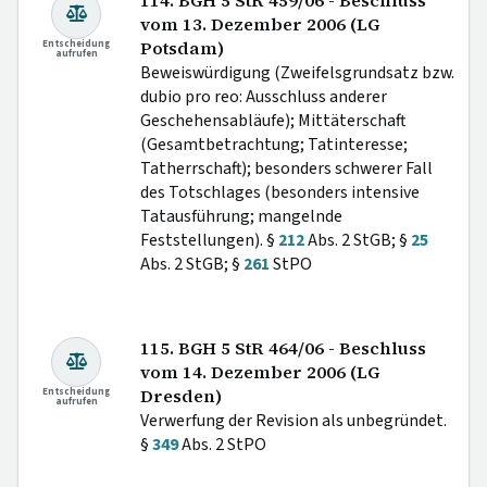
114. BGH 5 StR 459/06 - Beschluss
vom 13. Dezember 2006 (LG
Entscheidung
Potsdam)
aufrufen
Beweiswürdigung (Zweifelsgrundsatz bzw.
dubio pro reo: Ausschluss anderer
Geschehensabläufe); Mittäterschaft
(Gesamtbetrachtung; Tatinteresse;
Tatherrschaft); besonders schwerer Fall
des Totschlages (besonders intensive
Tatausführung; mangelnde
Feststellungen). §
212
Abs. 2 StGB; §
25
Abs. 2 StGB; §
261
StPO
115. BGH 5 StR 464/06 - Beschluss
vom 14. Dezember 2006 (LG
Entscheidung
Dresden)
aufrufen
Verwerfung der Revision als unbegründet.
§
349
Abs. 2 StPO