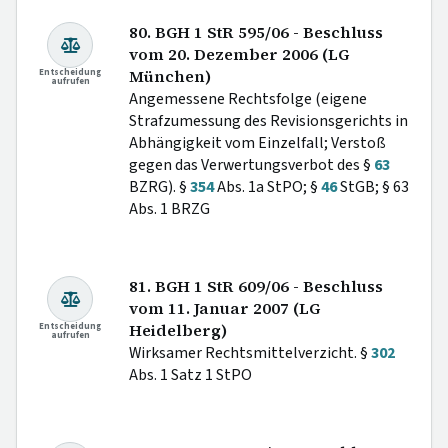
80. BGH 1 StR 595/06 - Beschluss
vom 20. Dezember 2006 (LG
Entscheidung
München)
aufrufen
Angemessene Rechtsfolge (eigene
Strafzumessung des Revisionsgerichts in
Abhängigkeit vom Einzelfall; Verstoß
gegen das Verwertungsverbot des §
63
BZRG). §
354
Abs. 1a StPO; §
46
StGB; § 63
Abs. 1 BRZG
81. BGH 1 StR 609/06 - Beschluss
vom 11. Januar 2007 (LG
Entscheidung
Heidelberg)
aufrufen
Wirksamer Rechtsmittelverzicht. §
302
Abs. 1 Satz 1 StPO