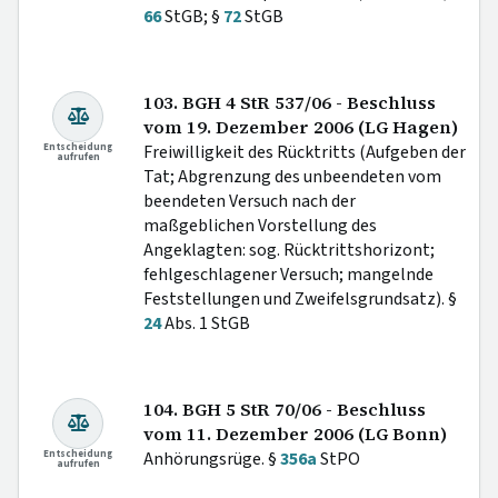
66
StGB; §
72
StGB
103. BGH 4 StR 537/06 - Beschluss
vom 19. Dezember 2006 (LG Hagen)
Entscheidung
Freiwilligkeit des Rücktritts (Aufgeben der
aufrufen
Tat; Abgrenzung des unbeendeten vom
beendeten Versuch nach der
maßgeblichen Vorstellung des
Angeklagten: sog. Rücktrittshorizont;
fehlgeschlagener Versuch; mangelnde
Feststellungen und Zweifelsgrundsatz). §
24
Abs. 1 StGB
104. BGH 5 StR 70/06 - Beschluss
vom 11. Dezember 2006 (LG Bonn)
Entscheidung
Anhörungsrüge. §
356a
StPO
aufrufen