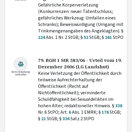
Gefährliche Körperverletzung
(Konkurrenzen: neuer Tatentschluss;
gefährliches Werkzeug: Umfallen eines
Schranks); Beweiswürdigung (Umgang mit
Trinkmengenangaben des Angeklagten). §
224
Abs. 1 Nr. 2 StGB; §
52
StGB; §
261
StPO
79. BGH 1 StR 583/06 - Urteil vom 19.
Dezember 2006 (LG Landshut)
Entscheidung
Keine Verletzung der Öffentlichkeit durch
aufrufen
teilweise Aufrechterhaltung der
Öffentlichkeit (Recht auf
Nichtöffentlichkeit); verminderte
Schuldfähigkeit bei Sexualdelikten im
hohen Alter; redaktioneller Hinweis. §
338
Nr. 6 StPO; Art.
6
Abs. 1 EMRK; §
176
StGB;
§
21
StGB; §
336
Satz 2 StPO