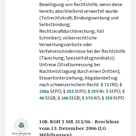
Bewilligung von Rechtshilfe, wenn diese
bereits abschließend verwertet wurde
(Teilrechtskraft; Bindungswirkung und
Selbstbindung;
Rechtskraftdurchbrechung; Fall
Schreiber); völkerrechtliche
Verwertungsverbote oder
Verfahrenshindernisse bei der Rechtshilfe
(Täuschung; Spezialitätsgrundsatz);
Untreue (Strafzumessung bei
Nachteilstragung durch einen Dritten);
Steuerhinterziehung; Abgabenbetrug
nach schweizerischem Recht. §
72
IRG; §
206a
StPO; §
353
StPO; §
359
Nr. 5 StPO; §
46
StGB; §
266
StGB; §
370
AO; §
358
StPO
108. BGH 5 StR 315/06 - Beschluss
vom 13. Dezember 2006 (LG
Entscheidung
Mühlhausen)