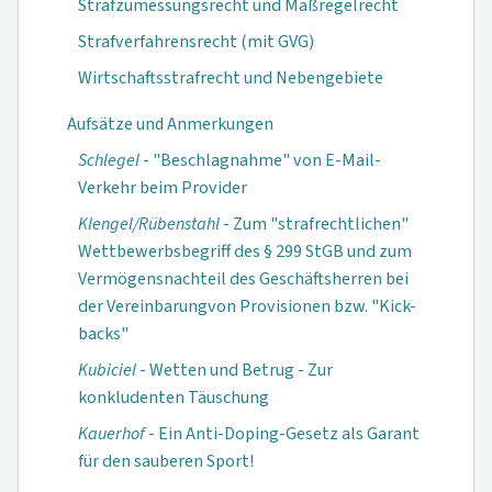
Strafzumessungsrecht und Maßregelrecht
Strafverfahrensrecht (mit GVG)
Wirtschaftsstrafrecht und Nebengebiete
Aufsätze und Anmerkungen
Schlegel
- "Be­schlagnahme" von E-Mail-
Verkehr beim Provider
Klengel/Rübenstahl
- Zum "strafrecht­lichen"
Wettbe­werbsbegriff des § 299 StGB und zum
Vermögens­nachteil des Ge­schäftsherren bei
der Vereinbarung­von Provisionen bzw. "Kick-
backs"
Kubiciel
- Wetten und Betrug - Zur
konkludenten Täuschung
Kauerhof
- Ein An­ti-Doping-Gesetz als Garant
für den sauberen Sport!