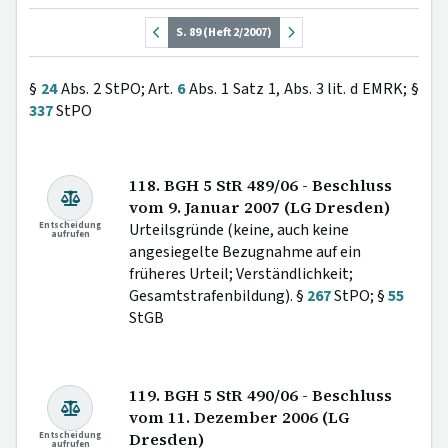
S. 89 (Heft 2/2007)
§
24
Abs. 2 StPO; Art.
6
Abs. 1 Satz 1, Abs. 3 lit. d EMRK; §
337
StPO
118. BGH 5 StR 489/06 - Beschluss
vom 9. Januar 2007 (LG Dresden)
Entscheidung
Urteilsgründe (keine, auch keine
aufrufen
angesiegelte Bezugnahme auf ein
früheres Urteil; Verständlichkeit;
Gesamtstrafenbildung). §
267
StPO; §
55
StGB
119. BGH 5 StR 490/06 - Beschluss
vom 11. Dezember 2006 (LG
Entscheidung
Dresden)
aufrufen