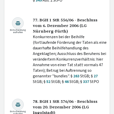
§
349
Abs. 2 StPO
77. BGH 1 StR 556/06 - Beschluss
vom 6. Dezember 2006 (LG
Entscheidung
Nürnberg-Fürth)
aufrufen
Konkurrenzen bei der Beihilfe
(fortlaufende Förderung der Taten als eine
dauerhafte Beihilfehandlung des
Angeklagten; Ausschluss des Beruhens bei
verändertem Konkurrenzverhältnis: hier
Annahme von einer Tat statt vormals 47
Taten); Betrug bei Auftrennung so
genannter "bundles". §
263
StGB; §
27
StGB; §
52
StGB; §
46
StGB; §
337
StPO
78. BGH 1 StR 576/06 - Beschluss
vom 20. Dezember 2006 (LG
Entscheidung
Ingolstadt)
aufrufen