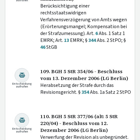
aufrufen
Berücksichtigung einer
rechtsstaatswidrigen
Verfahrensverzögerung von Amts wegen
(Erörterungsmangel; Kompensation bei
der Strafzumessung). Art.
6
Abs. 1 Satz 1
EMRK; Art.
13
EMRK; §
344
Abs. 2 StPO; §
46
StGB
109. BGH 5 StR 354/06 - Beschluss
vom 13. Dezember 2006 (LG Berlin)
Entscheidung
Herabsetzung der Strafe durch das
aufrufen
Revisionsgericht. §
354
Abs. 1a Satz 2 StPO
110. BGH 5 StR 377/06 (alt: 5 StR
220/04) - Beschluss vom 12.
Entscheidung
Dezember 2006 (LG Berlin)
aufrufen
Verwerfung der Revision als unbegründet.