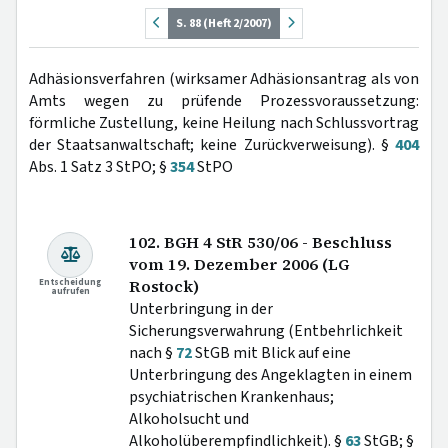
S. 88 (Heft 2/2007)
Adhäsionsverfahren (wirksamer Adhäsionsantrag als von
Amts wegen zu prüfende Prozessvoraussetzung:
förmliche Zustellung, keine Heilung nach Schlussvortrag
der Staatsanwaltschaft; keine Zurückverweisung). §
404
Abs. 1 Satz 3 StPO; §
354
StPO
102. BGH 4 StR 530/06 - Beschluss
vom 19. Dezember 2006 (LG
Entscheidung
Rostock)
aufrufen
Unterbringung in der
Sicherungsverwahrung (Entbehrlichkeit
nach §
72
StGB mit Blick auf eine
Unterbringung des Angeklagten in einem
psychiatrischen Krankenhaus;
Alkoholsucht und
Alkoholüberempfindlichkeit). §
63
StGB; §