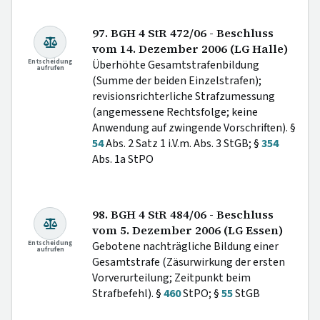
97. BGH 4 StR 472/06 - Beschluss
vom 14. Dezember 2006 (LG Halle)
Entscheidung
Überhöhte Gesamtstrafenbildung
aufrufen
(Summe der beiden Einzelstrafen);
revisionsrichterliche Strafzumessung
(angemessene Rechtsfolge; keine
Anwendung auf zwingende Vorschriften). §
54
Abs. 2 Satz 1 i.V.m. Abs. 3 StGB; §
354
Abs. 1a StPO
98. BGH 4 StR 484/06 - Beschluss
vom 5. Dezember 2006 (LG Essen)
Entscheidung
Gebotene nachträgliche Bildung einer
aufrufen
Gesamtstrafe (Zäsurwirkung der ersten
Vorverurteilung; Zeitpunkt beim
Strafbefehl). §
460
StPO; §
55
StGB