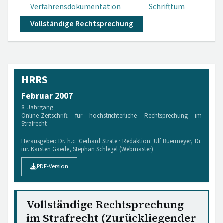
Verfahrensdokumen­tation
Schrifttum
Vollständige Rechtsprechung
HRRS
Februar 2007
8. Jahrgang
Online-Zeitschrift für höchstrichterliche Rechtsprechung im
Strafrecht
Herausgeber: Dr. h.c. Gerhard Strate · Redaktion: Ulf Buermeyer, Dr.
iur. Karsten Gaede, Stephan Schlegel (Webmaster)
PDF-Version
Vollständige Rechtsprechung
im Strafrecht (Zurückliegender