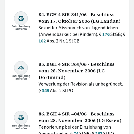
84. BGH 4 StR 341/06 - Beschluss
vom 17. Oktober 2006 (LG Landau)
Entscheidung
Sexueller Missbrauch von Jugendlichen
aufrufen
(Anwendbarkeit bei Kindern). §
176
StGB; §
182
Abs. 2 Nr. 1 StGB
85. BGH 4 StR 369/06 - Beschluss
vom 28. November 2006 (LG
Entscheidung
Dortmund)
aufrufen
Verwerfung der Revision als unbegründet.
§
349
Abs. 2 StPO
86. BGH 4 StR 404/06 - Beschluss
vom 28. November 2006 (LG Essen)
Entscheidung
Tenorierung bei der Einziehung von
aufrufen
Gegenständen. §
74
StGB; §
267
StPO