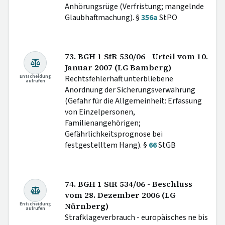
Anhörungsrüge (Verfristung; mangelnde
Glaubhaftmachung). §
356a
StPO
73. BGH 1 StR 530/06 - Urteil vom 10.
Januar 2007 (LG Bamberg)
Entscheidung
Rechtsfehlerhaft unterbliebene
aufrufen
Anordnung der Sicherungsverwahrung
(Gefahr für die Allgemeinheit: Erfassung
von Einzelpersonen,
Familienangehörigen;
Gefährlichkeitsprognose bei
festgestelltem Hang). §
66
StGB
74. BGH 1 StR 534/06 - Beschluss
vom 28. Dezember 2006 (LG
Entscheidung
Nürnberg)
aufrufen
Strafklageverbrauch - europäisches ne bis