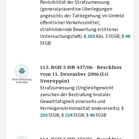
Revisibilität der Strafzumessung
(generalpräventive Überlegungen
angesichts der Tatbegehung im Umfeld
öffentlicher Verkehrsmittel;
strafmildernde Bewertung erlittener
Untersuchungshaft). §
250
Abs. 3 StGB; §
46
StGB
113. BGH 5 StR 437/06 - Beschluss
vom 11. Dezember 2006 (LG
Entscheidung
Neuruppin)
aufrufen
Strafzumessung (Ungleichgewicht
zwischen der Bestrafung brutaler
Gewalttätigkeit einerseits und
Vermögenskriminalität andererseits). §
250
StGB; §
224
StGB; §
46
StGB