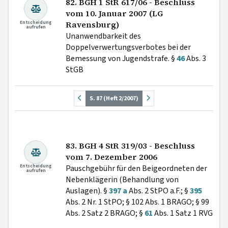
82. BGH 1 StR 617/06 - Beschluss
vom 10. Januar 2007 (LG
Entscheidung
Ravensburg)
aufrufen
Unanwendbarkeit des
Doppelverwertungsverbotes bei der
Bemessung von Jugendstrafe. §
46
Abs. 3
StGB
S. 87 (Heft 2/2007)
83. BGH 4 StR 319/03 - Beschluss
vom 7. Dezember 2006
Entscheidung
Pauschgebühr für den Beigeordneten der
aufrufen
Nebenklägerin (Behandlung von
Auslagen). §
397 a
Abs. 2 StPO a.F.; §
395
Abs. 2 Nr. 1 StPO; § 102 Abs. 1 BRAGO; § 99
Abs. 2 Satz 2 BRAGO; §
61
Abs. 1 Satz 1 RVG