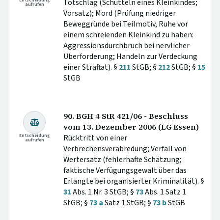
Entscheidung
Totschlag (Schütteln eines Kleinkindes;
aufrufen
Vorsatz); Mord (Prüfung niedriger
Beweggründe bei Teilmotiv, Ruhe vor
einem schreienden Kleinkind zu haben:
Aggressionsdurchbruch bei nervlicher
Überforderung; Handeln zur Verdeckung
einer Straftat). §
211
StGB; §
212
StGB; §
15
StGB
90. BGH 4 StR 421/06 - Beschluss
vom 13. Dezember 2006 (LG Essen)
Entscheidung
Rücktritt von einer
aufrufen
Verbrechensverabredung; Verfall von
Wertersatz (fehlerhafte Schätzung;
faktische Verfügungsgewalt über das
Erlangte bei organisierter Kriminalität). §
31
Abs. 1 Nr. 3 StGB; §
73
Abs. 1 Satz 1
StGB; §
73 a
Satz 1 StGB; §
73 b
StGB