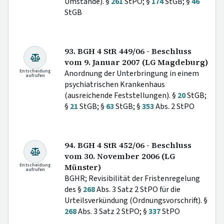
Umstände). §
261
StPO; §
174
StGB; §
46
StGB
93. BGH 4 StR 449/06 - Beschluss
vom 9. Januar 2007 (LG Magdeburg)
Entscheidung
Anordnung der Unterbringung in einem
aufrufen
psychiatrischen Krankenhaus
(ausreichende Feststellungen). §
20
StGB;
§
21
StGB; §
63
StGB; §
353
Abs. 2 StPO
94. BGH 4 StR 452/06 - Beschluss
vom 30. November 2006 (LG
Entscheidung
Münster)
aufrufen
BGHR; Revisibilität der Fristenregelung
des §
268
Abs. 3 Satz 2 StPO für die
Urteilsverkündung (Ordnungsvorschrift). §
268
Abs. 3 Satz 2 StPO; §
337
StPO