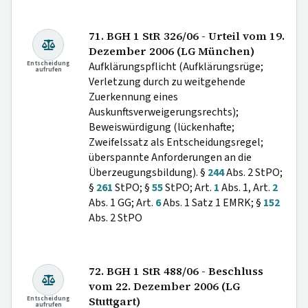
71. BGH 1 StR 326/06 - Urteil vom 19.
Dezember 2006 (LG München)
Entscheidung
Aufklärungspflicht (Aufklärungsrüge;
aufrufen
Verletzung durch zu weitgehende
Zuerkennung eines
Auskunftsverweigerungsrechts);
Beweiswürdigung (lückenhafte;
Zweifelssatz als Entscheidungsregel;
überspannte Anforderungen an die
Überzeugungsbildung). §
244
Abs. 2 StPO;
§
261
StPO; §
55
StPO; Art.
1
Abs. 1, Art.
2
Abs. 1 GG; Art.
6
Abs. 1 Satz 1 EMRK; §
152
Abs. 2 StPO
72. BGH 1 StR 488/06 - Beschluss
vom 22. Dezember 2006 (LG
Entscheidung
Stuttgart)
aufrufen