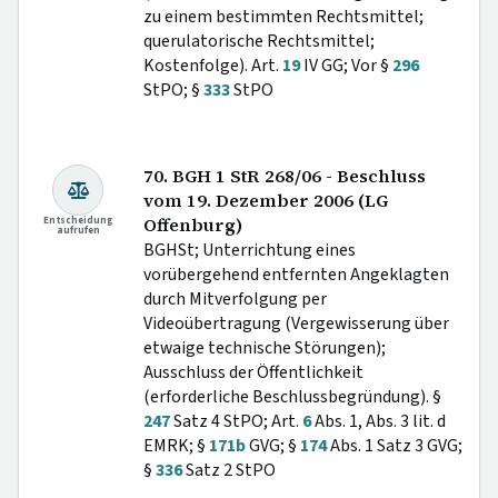
zu einem bestimmten Rechtsmittel;
querulatorische Rechtsmittel;
Kostenfolge). Art.
19
IV GG; Vor §
296
StPO; §
333
StPO
70. BGH 1 StR 268/06 - Beschluss
vom 19. Dezember 2006 (LG
Entscheidung
Offenburg)
aufrufen
BGHSt; Unterrichtung eines
vorübergehend entfernten Angeklagten
durch Mitverfolgung per
Videoübertragung (Vergewisserung über
etwaige technische Störungen);
Ausschluss der Öffentlichkeit
(erforderliche Beschlussbegründung). §
247
Satz 4 StPO; Art.
6
Abs. 1, Abs. 3 lit. d
EMRK; §
171b
GVG; §
174
Abs. 1 Satz 3 GVG;
§
336
Satz 2 StPO