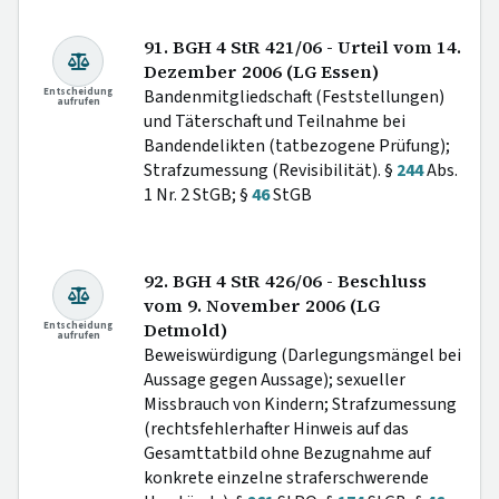
91. BGH 4 StR 421/06 - Urteil vom 14.
Dezember 2006 (LG Essen)
Entscheidung
Bandenmitgliedschaft (Feststellungen)
aufrufen
und Täterschaft und Teilnahme bei
Bandendelikten (tatbezogene Prüfung);
Strafzumessung (Revisibilität). §
244
Abs.
1 Nr. 2 StGB; §
46
StGB
92. BGH 4 StR 426/06 - Beschluss
vom 9. November 2006 (LG
Entscheidung
Detmold)
aufrufen
Beweiswürdigung (Darlegungsmängel bei
Aussage gegen Aussage); sexueller
Missbrauch von Kindern; Strafzumessung
(rechtsfehlerhafter Hinweis auf das
Gesamttatbild ohne Bezugnahme auf
konkrete einzelne straferschwerende