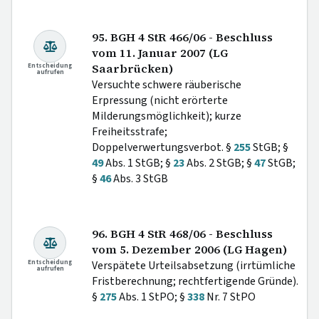
95. BGH 4 StR 466/06 - Beschluss
vom 11. Januar 2007 (LG
Entscheidung
Saarbrücken)
aufrufen
Versuchte schwere räuberische
Erpressung (nicht erörterte
Milderungsmöglichkeit); kurze
Freiheitsstrafe;
Doppelverwertungsverbot. §
255
StGB; §
49
Abs. 1 StGB; §
23
Abs. 2 StGB; §
47
StGB;
§
46
Abs. 3 StGB
96. BGH 4 StR 468/06 - Beschluss
vom 5. Dezember 2006 (LG Hagen)
Entscheidung
Verspätete Urteilsabsetzung (irrtümliche
aufrufen
Fristberechnung; rechtfertigende Gründe).
§
275
Abs. 1 StPO; §
338
Nr. 7 StPO