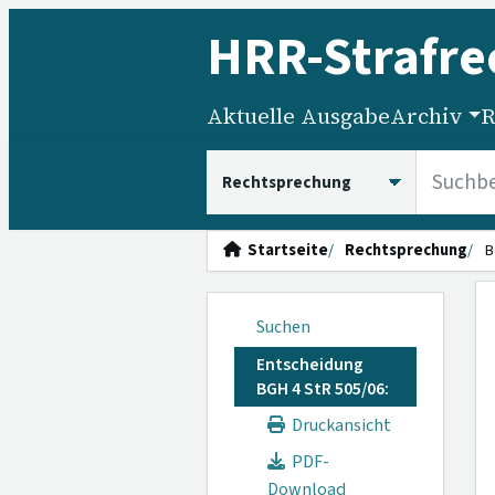
HRR
-Strafre
Aktuelle Ausgabe
Archiv
R
HRRS durchsuchen
Startseite
Rechtsprechung
B
Suchen
Entscheidung
BGH 4 StR 505/06:
Druckansicht
PDF-
Download