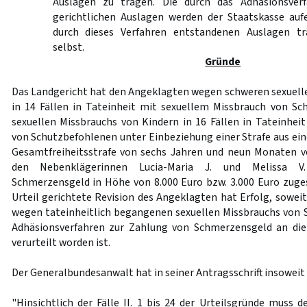
Auslagen zu tragen. Die durch das Adhäsionsver
gerichtlichen Auslagen werden der Staatskasse aufe
durch dieses Verfahren entstandenen Auslagen trä
selbst.
Gründe
Das Landgericht hat den Angeklagten wegen schweren sexuell
in 14 Fällen in Tateinheit mit sexuellem Missbrauch von S
sexuellen Missbrauchs von Kindern in 16 Fällen in Tateinhei
von Schutzbefohlenen unter Einbeziehung einer Strafe aus ein
Gesamtfreiheitsstrafe von sechs Jahren und neun Monaten v
den Nebenklägerinnen Lucia-Maria J. und Melissa V.
Schmerzensgeld in Höhe von 8.000 Euro bzw. 3.000 Euro zuge
Urteil gerichtete Revision des Angeklagten hat Erfolg, soweit e
wegen tateinheitlich begangenen sexuellen Missbrauchs von
Adhäsionsverfahren zur Zahlung von Schmerzensgeld an di
verurteilt worden ist.
Der Generalbundesanwalt hat in seiner Antragsschrift insoweit
"Hinsichtlich der Fälle II. 1 bis 24 der Urteilsgründe muss 