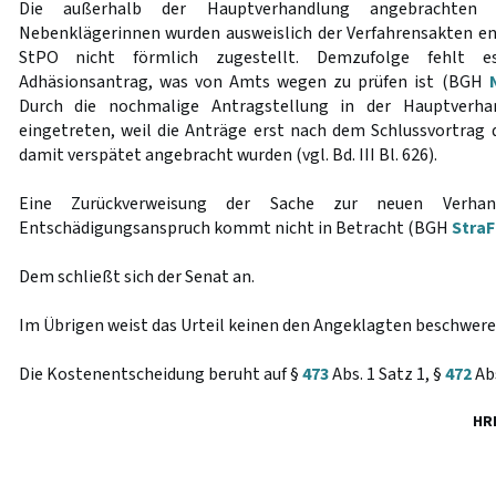
Die außerhalb der Hauptverhandlung angebrachten A
Nebenklägerinnen wurden ausweislich der Verfahrensakten 
StPO nicht förmlich zugestellt. Demzufolge fehlt
Adhäsionsantrag, was von Amts wegen zu prüfen ist (BGH
Durch die nochmalige Antragstellung in der Hauptverha
eingetreten, weil die Anträge erst nach dem Schlussvortrag 
damit verspätet angebracht wurden (vgl. Bd. III Bl. 626).
Eine Zurückverweisung der Sache zur neuen Verhan
Entschädigungsanspruch kommt nicht in Betracht (BGH
StraF
Dem schließt sich der Senat an.
Im Übrigen weist das Urteil keinen den Angeklagten beschwere
Die Kostenentscheidung beruht auf §
473
Abs. 1 Satz 1, §
472
Abs
HR