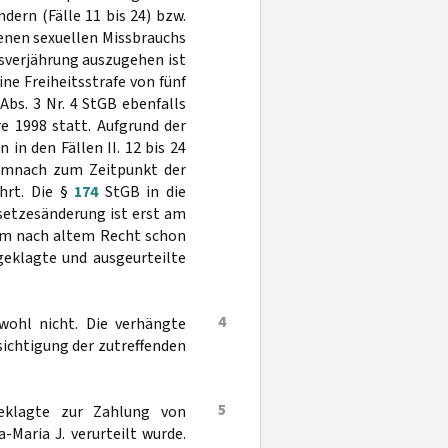
dern (Fälle 11 bis 24) bzw.
genen sexuellen Missbrauchs
sverjährung auszugehen ist
ne Freiheitsstrafe von fünf
Abs. 3 Nr. 4 StGB ebenfalls
re 1998 statt. Aufgrund der
 in den Fällen II. 12 bis 24
demnach zum Zeitpunkt der
ährt. Die §
174
StGB in die
setzesänderung ist erst am
 dem nach altem Recht schon
geklagte und ausgeurteilte
4
hwohl nicht. Die verhängte
sichtigung der zutreffenden
5
eklagte zur Zahlung von
Maria J. verurteilt wurde.