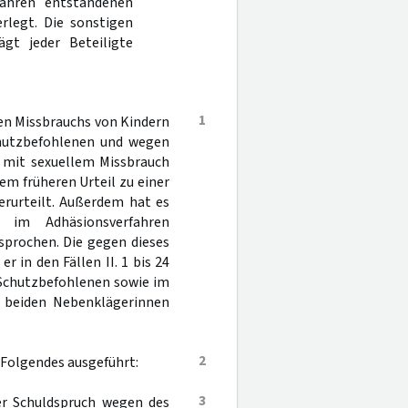
fahren entstandenen
rlegt. Die sonstigen
gt jeder Beteiligte
1
en Missbrauchs von Kindern
chutzbefohlenen und wegen
t mit sexuellem Missbrauch
em früheren Urteil zu einer
erurteilt. Außerdem hat es
 im Adhäsionsverfahren
sprochen. Die gegen dieses
r in den Fällen II. 1 bis 24
 Schutzbefohlenen sowie im
e beiden Nebenklägerinnen
2
 Folgendes ausgeführt:
3
der Schuldspruch wegen des