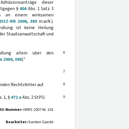
dhäsionsanträge dieser
entgegen §
404
Abs. 1 Satz 3
 es an einem wirksamen
NStZ-RR 2006, 380
m.w.N.).
ndlung ist keine Heilung
der Staatsanwaltschaft und
6
dlung allein über den
o 2004, 386
)."
7
8
nden Rechtsfehler auf.
9
. 1, §
472 a
Abs. 2 StPO.
RS-Nummer:
HRRS 2007 Nr. 101
Bearbeiter:
Karsten Gaede