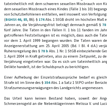
tateinheitlich mit dem schweren sexuellen Missbrauch von Kin
dem sexuellen Missbrauch eines Kindes (Fälle 1 bis 10) began
von Schutzbefohlenen entfallen, weil insoweit von Verfolgung
(
BGHSt 46, 85
, 86). §
174
Abs. 1 StGB droht im höchsten Maß ei
Jahren an, die Verjährungsfrist beträgt demnach gemäß §
78
fünf Jahre. Die Taten in den Fällen II. 1 bis 11 fanden im Jah
getroffenen Feststellungen ist es möglich, dass auch die Taten
vor dem 1. April 1999 begangen wurden. Die Taten waren 
Anzeigenerstattung am 25. April 2005 (Bd. I Bl. 4 d.A.) verj
Ruhensregelung des §
78 b
Abs. 1 Nr. 1 StGB einbeziehende Ge
1. April 2004 in Kraft getreten, also zu einem Zeitpunkt, zu
Verjährung eingetreten war. Da es sich um tateinheitlich an
Delikte handelt, ist der Schuldspruch zu berichtigen.
Einer Aufhebung der Einzelstrafaussprüche bedarf es gleic
Strafe ist im Sinne des §
354
Abs. 1 a Satz 1 StPO unter Berück
Strafzumessungserwägungen des Landgerichts angemessen.
Das Urteil kann keinen Bestand haben, soweit der Ang
Schmerzensgeld an die Nebenklägerinnen Melissa V. und Lucia-