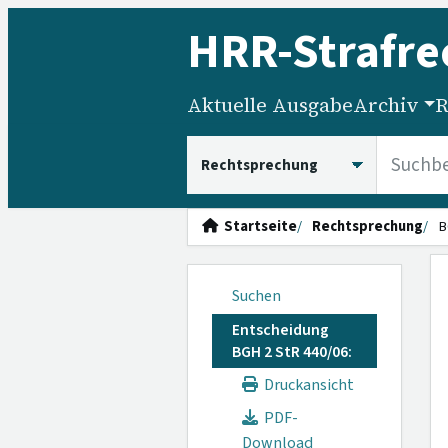
HRR
-Strafre
Aktuelle Ausgabe
Archiv
R
HRRS durchsuchen
Startseite
Rechtsprechung
B
Suchen
Entscheidung
BGH 2 StR 440/06:
Druckansicht
PDF-
Download