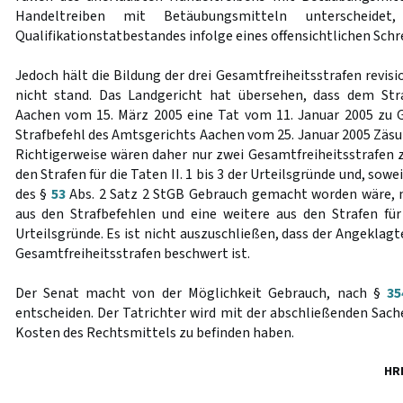
Handeltreiben mit Betäubungsmitteln unterscheide
Qualifikationstatbestandes infolge eines offensichtlichen Sch
Jedoch hält die Bildung der drei Gesamtfreiheitsstrafen revis
nicht stand. Das Landgericht hat übersehen, dass dem Str
Aachen vom 15. März 2005 eine Tat vom 11. Januar 2005 zu G
Strafbefehl des Amtsgerichts Aachen vom 25. Januar 2005 Zäsu
Richtigerweise wären daher nur zwei Gesamtfreiheitsstrafen z
den Strafen für die Taten II. 1 bis 3 der Urteilsgründe und, sow
des §
53
Abs. 2 Satz 2 StGB Gebrauch gemacht worden wäre, m
aus den Strafbefehlen und eine weitere aus den Strafen für 
Urteilsgründe. Es ist nicht auszuschließen, dass der Angeklagt
Gesamtfreiheitsstrafen beschwert ist.
Der Senat macht von der Möglichkeit Gebrauch, nach §
35
entscheiden. Der Tatrichter wird mit der abschließenden Sach
Kosten des Rechtsmittels zu befinden haben.
HR