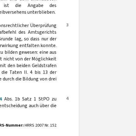
t, ist die Angabe des
reibversehens unterblieben.
3
ionsrechtlicher Überprüfung
afbefehl des Amtsgerichts
runde lag, so dass nur der
rwirkung entfalten konnte.
u bilden gewesen: eine aus
eit nicht von der Möglichkeit
it den beiden Geldstrafen
die Taten II. 4 bis 13 der
e durch die Bildung von drei
4
4
Abs. 1b Satz 1 StPO zu
entscheidung auch über die
RS-Nummer:
HRRS 2007 Nr. 152