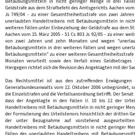
Betäubungsmitteln in nicht geringer Menge in drei Fälle
Geldstrafe aus dem Strafbefehl des Amtsgerichts Aachen vom 2
Js 749/04 - zu einer Gesamtfreiheitsstrafe von zwei Jahre
unerlaubten Handeltreibens mit Betäubungsmitteln in nich
weiteren Fällen unter Einbeziehung der Geldstrafe aus dem St
Aachen vom 15. März 2005 - 51 Cs 803 Js 92/05 - zu einer wei
von zwei Jahren und zehn Monaten und wegen "unerlau
Betäubungsmitteln in drei weiteren Fällen und wegen unerl
Betäubungsmitteln" zu einer weiteren Gesamtfreiheitsstrafe
Monaten verurteilt sowie den Verfall eines Geldbetrages
Hiergegen richtet sich die Revision des Angeklagten mit der Sa
Das Rechtsmittel ist aus den zutreffenden Erwägungen i
Generalbundesanwalts vom 12. Oktober 2006 unbegründet, so
die Einzelstrafen und die Verfallsanordnung betrifft. Der Senat 
dass der Angeklagte in den Fällen II. 10 bis 12 der Urte
Handeltreibens mit Betäubungsmitteln in nicht geringer Menge
der Formulierung des Urteilstenors hinsichtlich der dritten Ge
der unter Bezugnahme auf vorstehend ausgeurteilten
Handeltreibens mit Betäubungsmitteln in nicht geringer Me
Fällen des unerlaubten Handeltreibens mit Betäubungsmit