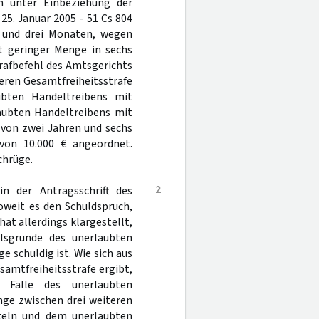
n unter Einbeziehung der
5. Januar 2005 - 51 Cs 804
n und drei Monaten, wegen
t geringer Menge in sechs
rafbefehl des Amtsgerichts
teren Gesamtfreiheitsstrafe
bten Handeltreibens mit
aubten Handeltreibens mit
 von zwei Jahren und sechs
 von 10.000 € angeordnet.
chrüge.
2
n der Antragsschrift des
weit es den Schuldspruch,
hat allerdings klargestellt,
ilsgründe des unerlaubten
 schuldig ist. Wie sich aus
samtfreiheitsstrafe ergibt,
 Fälle des unerlaubten
nge zwischen drei weiteren
teln und dem unerlaubten