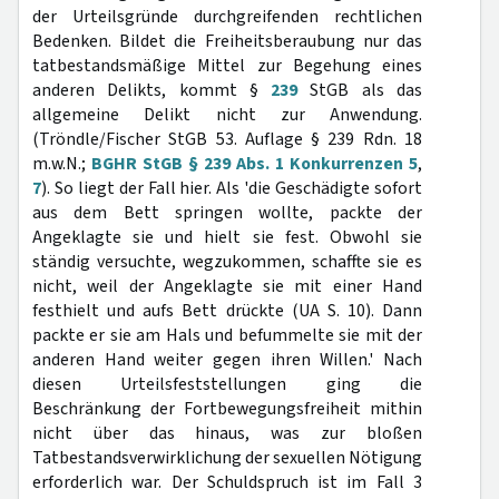
der Urteilsgründe durchgreifenden rechtlichen
Bedenken. Bildet die Freiheitsberaubung nur das
tatbestandsmäßige Mittel zur Begehung eines
anderen Delikts, kommt §
239
StGB als das
allgemeine Delikt nicht zur Anwendung.
(Tröndle/Fischer StGB 53. Auflage § 239 Rdn. 18
m.w.N.;
BGHR StGB § 239 Abs. 1 Konkurrenzen 5
,
7
). So liegt der Fall hier. Als 'die Geschädigte sofort
aus dem Bett springen wollte, packte der
Angeklagte sie und hielt sie fest. Obwohl sie
ständig versuchte, wegzukommen, schaffte sie es
nicht, weil der Angeklagte sie mit einer Hand
festhielt und aufs Bett drückte (UA S. 10). Dann
packte er sie am Hals und befummelte sie mit der
anderen Hand weiter gegen ihren Willen.' Nach
diesen Urteilsfeststellungen ging die
Beschränkung der Fortbewegungsfreiheit mithin
nicht über das hinaus, was zur bloßen
Tatbestandsverwirklichung der sexuellen Nötigung
erforderlich war. Der Schuldspruch ist im Fall 3