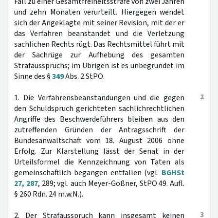
Fall zu einer Gesamtfreiheitsstrafe von zwei Jahren
und zehn Monaten verurteilt. Hiergegen wendet
sich der Angeklagte mit seiner Revision, mit der er
das Verfahren beanstandet und die Verletzung
sachlichen Rechts rügt. Das Rechtsmittel führt mit
der Sachrüge zur Aufhebung des gesamten
Strafausspruchs; im Übrigen ist es unbegründet im
Sinne des §
349
Abs. 2 StPO.
2
1. Die Verfahrensbeanstandungen und die gegen
den Schuldspruch gerichteten sachlichrechtlichen
Angriffe des Beschwerdeführers bleiben aus den
zutreffenden Gründen der Antragsschrift der
Bundesanwaltschaft vom 18. August 2006 ohne
Erfolg. Zur Klarstellung lässt der Senat in der
Urteilsformel die Kennzeichnung von Taten als
gemeinschaftlich begangen entfallen (vgl.
BGHSt
27, 287
, 289; vgl. auch Meyer-Goßner, StPO 49. Aufl.
§ 260 Rdn. 24 m.w.N.).
3
2. Der Strafausspruch kann insgesamt keinen