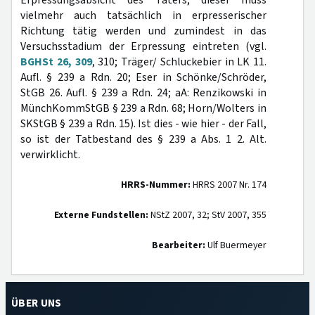
Erpressungsabsicht des Täters; dieser muss
vielmehr auch tatsächlich in erpresserischer
Richtung tätig werden und zumindest in das
Versuchsstadium der Erpressung eintreten (vgl.
BGHSt 26, 309
, 310; Träger/ Schluckebier in LK 11.
Aufl. § 239 a Rdn. 20; Eser in Schönke/Schröder,
StGB 26. Aufl. § 239 a Rdn. 24; aA: Renzikowski in
MünchKommStGB § 239 a Rdn. 68; Horn/Wolters in
SKStGB § 239 a Rdn. 15). Ist dies - wie hier - der Fall,
so ist der Tatbestand des § 239 a Abs. 1 2. Alt.
verwirklicht.
HRRS-Nummer:
HRRS 2007 Nr. 174
Externe Fundstellen:
NStZ 2007, 32; StV 2007, 355
Bearbeiter:
Ulf Buermeyer
ÜBER UNS