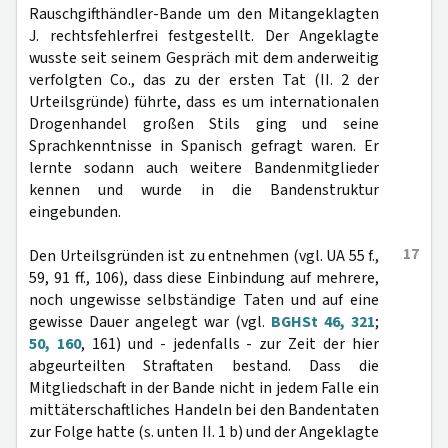
Rauschgifthändler-Bande um den Mitangeklagten
J. rechtsfehlerfrei festgestellt. Der Angeklagte
wusste seit seinem Gespräch mit dem anderweitig
verfolgten Co., das zu der ersten Tat (II. 2 der
Urteilsgründe) führte, dass es um internationalen
Drogenhandel großen Stils ging und seine
Sprachkenntnisse in Spanisch gefragt waren. Er
lernte sodann auch weitere Bandenmitglieder
kennen und wurde in die Bandenstruktur
eingebunden.
17
Den Urteilsgründen ist zu entnehmen (vgl. UA 55 f.,
59, 91 ff., 106), dass diese Einbindung auf mehrere,
noch ungewisse selbständige Taten und auf eine
gewisse Dauer angelegt war (vgl.
BGHSt 46, 321
;
50, 160
, 161) und - jedenfalls - zur Zeit der hier
abgeurteilten Straftaten bestand. Dass die
Mitgliedschaft in der Bande nicht in jedem Falle ein
mittäterschaftliches Handeln bei den Bandentaten
zur Folge hatte (s. unten II. 1 b) und der Angeklagte