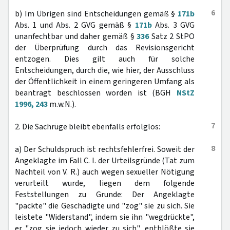
6
b) Im Übrigen sind Entscheidungen gemäß §
171b
Abs. 1 und Abs. 2 GVG gemäß §
171b
Abs. 3 GVG
unanfechtbar und daher gemäß §
336
Satz 2 StPO
der Überprüfung durch das Revisionsgericht
entzogen. Dies gilt auch für solche
Entscheidungen, durch die, wie hier, der Ausschluss
der Öffentlichkeit in einem geringeren Umfang als
beantragt beschlossen worden ist (BGH
NStZ
1996, 243
m.w.N.).
7
2. Die Sachrüge bleibt ebenfalls erfolglos:
8
a) Der Schuldspruch ist rechtsfehlerfrei. Soweit der
Angeklagte im Fall C. I. der Urteilsgründe (Tat zum
Nachteil von V. R.) auch wegen sexueller Nötigung
verurteilt wurde, liegen dem folgende
Feststellungen zu Grunde: Der Angeklagte
"packte" die Geschädigte und "zog" sie zu sich. Sie
leistete "Widerstand", indem sie ihn "wegdrückte",
er "zog sie jedoch wieder zu sich", entblößte sie