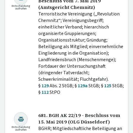
Beschluss vom 7. Mai 2019
Entscheidung
(Amtsgericht Chemnitz)
aufrufen
Terroristische Vereinigung („Revolution
Chemnitz“; Vereinigungsbegriff;
einheitlicher Verband; hierarchisch
organisierte Gruppierungen;
Organisationsstruktur; Gründung;
Beteiligung als Mitglied; einvernehmliche
Eingliederung in die Organisation);
Landfriedensbruch (Menschenmenge);
Fortdauer der Untersuchungshaft
(dringender Tatverdacht;
Schwerkriminalität; Fluchtgefahr).
§
129
Abs. 2 StGB; §
129a
StGB; §
125
StGB;
§
112
StPO
681. BGH AK 22/19 - Beschluss vom
15. Mai 2019 (OLG Düsseldorf)
Entscheidung
BGHR; Mitgliedschaftliche Beteiligung an
aufrufen