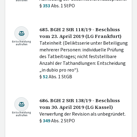
aufrufen
§
353
Abs. 1 StPO
685. BGH 2 StR 118/19 - Beschluss
vom 23. April 2019 (LG Frankfurt)
Entscheidung
Tateinheit (Deliktsserie unter Beteiligung
aufrufen
mehrerer Personen: individuelle Prüfung
des Tatbeitrages; nicht feststellbare
Anzahl der Tathandlungen: Entscheidung
„in dubio pro reo“).
§
52
Abs. 1 StGB
686. BGH 2 StR 138/19 - Beschluss
vom 30. April 2019 (LG Kassel)
Entscheidung
Verwerfung der Revision als unbegründet.
aufrufen
§
349
Abs. 2 StPO