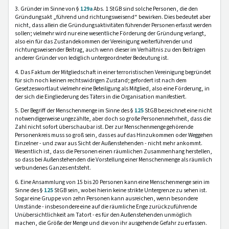
3. Gründer im Sinne von §
129a
Abs. 1 StGB sind solche Personen, die den
Gründungsakt „führend und richtungsweisend“ bewirken. Dies bedeutet aber
nicht, dass allein die Gründungsaktivitäten führender Personen erfasst werden
sollen; vielmehr wird nur eine wesentliche Förderung der Gründung verlangt,
also ein für das Zustandekommen der Vereinigung weiterführender und
richtungsweisender Beitrag, auch wenn dieser im Verhältnis zu den Beiträgen
anderer Gründer von lediglich untergeordneter Bedeutung ist.
4. Das Faktum der Mitgliedschaft in einer terroristischen Vereinigung begründet
für sich noch keinen rechtswidrigen Zustand; gefordert ist nach dem
Gesetzeswortlaut vielmehr eine Beteiligung als Mitglied, also eine Förderung, in
der sich die Eingliederung des Täters in die Organisation manifestiert.
5. Der Begriff der Menschenmenge im Sinne des §
125
StGB bezeichnet eine nicht
notwendigerweise ungezählte, aber doch so große Personenmehrheit, dass die
Zahl nicht sofort überschaubar ist. Der zur Menschenmenge gehörende
Personenkreis muss so groß sein, dass es auf das Hinzukommen oder Weggehen
Einzelner - und zwar aus Sicht der Außenstehenden - nicht mehr ankommt.
Wesentlich ist, dass die Personen einen räumlichen Zusammenhang herstellen,
so dass bei Außenstehenden die Vorstellung einer Menschenmenge als räumlich
verbundenes Ganzes entsteht.
6. Eine Ansammlung von 15 bis 20 Personen kann eine Menschenmenge sein im
Sinne des §
125
StGB sein, wobei hierin keine strikte Untergrenze zu sehen ist.
Sogar eine Gruppe von zehn Personen kann ausreichen, wenn besondere
Umstände - insbesondere eine auf die räumliche Enge zurückzuführende
Unübersichtlichkeit am Tatort - es für den Außenstehenden unmöglich
machen, die Größe der Menge und die von ihr ausgehende Gefahr zu erfassen.