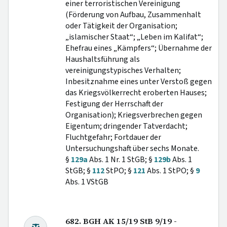
einer terroristischen Vereinigung
(Förderung von Aufbau, Zusammenhalt
oder Tätigkeit der Organisation;
„islamischer Staat“; „Leben im Kalifat“;
Ehefrau eines „Kämpfers“; Übernahme der
Haushaltsführung als
vereinigungstypisches Verhalten;
Inbesitznahme eines unter Verstoß gegen
das Kriegsvölkerrecht eroberten Hauses;
Festigung der Herrschaft der
Organisation); Kriegsverbrechen gegen
Eigentum; dringender Tatverdacht;
Fluchtgefahr; Fortdauer der
Untersuchungshaft über sechs Monate.
§
129a
Abs. 1 Nr. 1 StGB; §
129b
Abs. 1
StGB; §
112
StPO; §
121
Abs. 1 StPO; §
9
Abs. 1 VStGB
682. BGH AK 15/19 StB 9/19 -