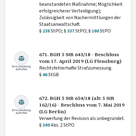
beanstandeten Maßnahme; Möglichkeit
erfolgreicherer Verteidigung);
Zulässigkeit von Nachermittlungen der
Staatsanwaltschaft.
§
238
StPO; §
337
StPO; §
160
StPO
671. BGH 5 StR 643/18 - Beschluss
vom 17. April 2019 (LG Flensburg)
Entscheidung
Rechtsfehlerhafte Strafzumessung.
aufrufen
§
46
StGB
672. BGH 5 StR 654/18 (alt: 5 StR
162/16) - Beschluss vom 7. Mai 2019
Entscheidung
(LG Berlin)
aufrufen
Verwerfung der Revision als unbegründet.
§
349
Abs. 2 StPO