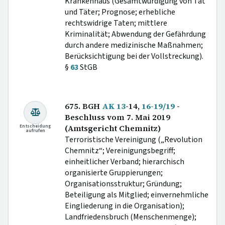
Krankenhaus (Gesamtwürdigung von Tat
und Täter; Prognose; erhebliche
rechtswidrige Taten; mittlere
Kriminalität; Abwendung der Gefährdung
durch andere medizinische Maßnahmen;
Berücksichtigung bei der Vollstreckung).
§
63
StGB
675. BGH
AK 13
-14,
16-19/19
-
Beschluss vom 7. Mai 2019
Entscheidung
(Amtsgericht Chemnitz)
aufrufen
Terroristische Vereinigung („Revolution
Chemnitz“; Vereinigungsbegriff;
einheitlicher Verband; hierarchisch
organisierte Gruppierungen;
Organisationsstruktur; Gründung;
Beteiligung als Mitglied; einvernehmliche
Eingliederung in die Organisation);
Landfriedensbruch (Menschenmenge);