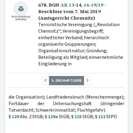
678. BGH
AK 13
-14,
16-19/19
-
Beschluss vom 7. Mai 2019
Entscheidung
(Amtsgericht Chemnitz)
aufrufen
Terroristische Vereinigung („Revolution
Chemnitz“; Vereinigungsbegriff;
einheitlicher Verband; hierarchisch
organisierte Gruppierungen;
Organisationsstruktur; Gründung;
Beteiligung als Mitglied; einvernehmliche
Eingliederung in
S. 258 (Heft 7/2019)
die Organisation); Landfriedensbruch (Menschenmenge);
Fortdauer der Untersuchungshaft (dringender
Tatverdacht; Schwerkriminalität; Fluchtgefahr).
§
129
Abs. 2 StGB; §
129a
StGB; §
125
StGB; §
112
StPO