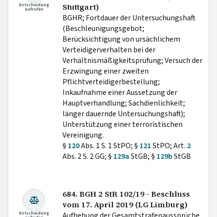
Entscheidung
Stuttgart)
aufrufen
BGHR; Fortdauer der Untersuchungshaft
(Beschleunigungsgebot;
Berücksichtigung von ursächlichem
Verteidigerverhalten bei der
Verhältnismäßigkeitsprüfung; Versuch der
Erzwingung einer zweiten
Pflichtverteidigerbestellung;
Inkaufnahme einer Aussetzung der
Hauptverhandlung; Sachdienlichkeit;
länger dauernde Untersuchungshaft);
Unterstützung einer terroristischen
Vereinigung.
§
120
Abs. 1 S. 1 StPO; §
121
StPO; Art.
2
Abs. 2 S. 2 GG; §
129a
StGB; §
129b
StGB
684. BGH 2 StR 102/19 - Beschluss
vom 17. April 2019 (LG Limburg)
Entscheidung
Aufhebung der Gesamtstrafenaussprüche.