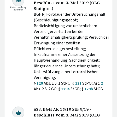
Beschluss vom 3. Mai 2019 (OLG
Entscheidung
Stuttgart)
aufrufen
BGHR; Fortdauer der Untersuchungshaft
(Beschleunigungsgebot;
Berücksichtigung von ursächlichem
Verteidigerverhalten bei der
Verhältnismäßigkeitsprüfung; Versuch der
Erzwingung einer zweiten
Pflichtverteidigerbestellung;
Inkaufnahme einer Aussetzung der
Hauptverhandlung; Sachdienlichkeit;
länger dauernde Untersuchungshaft);
Unterstützung einer terroristischen
Vereinigung.
§
120
Abs. 1 S. 1 StPO; §
121
StPO; Art.
2
Abs. 2 S. 2 GG; §
129a
StGB; §
129b
StGB
683. BGH AK 15/19 StB 9/19 -
Beschluss vom 3. Mai 2019 (OLG