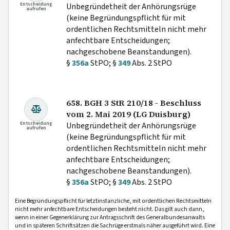
Entscheidung
Unbegründetheit der Anhörungsrüge
aufrufen
(keine Begründungspflicht für mit
ordentlichen Rechtsmitteln nicht mehr
anfechtbare Entscheidungen;
nachgeschobene Beanstandungen).
§
356a
StPO; §
349
Abs. 2 StPO
658. BGH 3 StR 210/18 - Beschluss
vom 2. Mai 2019 (LG Duisburg)
Entscheidung
Unbegründetheit der Anhörungsrüge
aufrufen
(keine Begründungspflicht für mit
ordentlichen Rechtsmitteln nicht mehr
anfechtbare Entscheidungen;
nachgeschobene Beanstandungen).
§
356a
StPO; §
349
Abs. 2 StPO
Eine Begründungspflicht für letztinstanzliche, mit ordentlichen Rechtsmitteln
nicht mehr anfechtbare Entscheidungen besteht nicht. Das gilt auch dann,
wenn in einer Gegenerklärung zur Antragsschrift des Generalbundesanwalts
und in späteren Schriftsätzen die Sachrüge erstmals näher ausgeführt wird. Eine