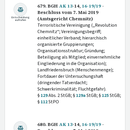
679. BGH
AK 13
-14,
16-19/19
-
Beschluss vom 7. Mai 2019
Entscheidung
(Amtsgericht Chemnitz)
aufrufen
Terroristische Vereinigung („Revolution
Chemnitz“; Vereinigungsbegriff;
einheitlicher Verband; hierarchisch
organisierte Gruppierungen;
Organisationsstruktur; Gründung;
Beteiligung als Mitglied; einvernehmliche
Eingliederung in die Organisation);
Landfriedensbruch (Menschenmenge);
Fortdauer der Untersuchungshaft
(dringender Tatverdacht;
Schwerkriminalität; Fluchtgefahr).
§
129
Abs. 2 StGB; §
129a
StGB; §
125
StGB;
§
112
StPO
680. BGH
AK 13
-14,
16-19/19
-