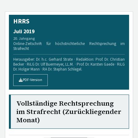
HRRS
Juli 2019
20. Jahrgang
Online-Zeitschrift für höchstrichterliche Rechtsprechung im
Strafrecht
Herausgeber: Dr. h.c. Gerhard Strate · Redaktion: Prof. Dr. Christian
Becker · RiLG Dr. Ulf Buermeyer, LL.M. · Prof. Dr. Karsten Gaede · RiLG
Dr. Holger Mann · RA Dr. Stephan Schlegel.
PDF-Version
Vollständige Rechtsprechung
im Strafrecht (Zurückliegender
Monat)