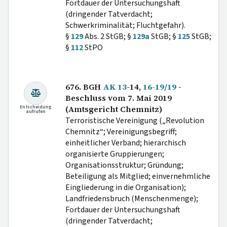
Fortdauer der Untersuchungshaft
(dringender Tatverdacht;
Schwerkriminalität; Fluchtgefahr).
§
129
Abs. 2 StGB; §
129a
StGB; §
125
StGB;
§
112
StPO
676. BGH
AK 13
-14,
16-19/19
-
Beschluss vom 7. Mai 2019
Entscheidung
(Amtsgericht Chemnitz)
aufrufen
Terroristische Vereinigung („Revolution
Chemnitz“; Vereinigungsbegriff;
einheitlicher Verband; hierarchisch
organisierte Gruppierungen;
Organisationsstruktur; Gründung;
Beteiligung als Mitglied; einvernehmliche
Eingliederung in die Organisation);
Landfriedensbruch (Menschenmenge);
Fortdauer der Untersuchungshaft
(dringender Tatverdacht;