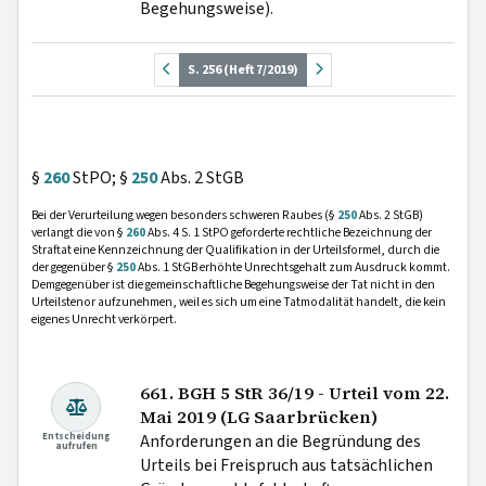
Begehungsweise).
S. 256 (Heft 7/2019)
§
260
StPO; §
250
Abs. 2 StGB
Bei der Verurteilung wegen besonders schweren Raubes (§
250
Abs. 2 StGB)
verlangt die von §
260
Abs. 4 S. 1 StPO geforderte rechtliche Bezeichnung der
Straftat eine Kennzeichnung der Qualifikation in der Urteilsformel, durch die
der gegenüber §
250
Abs. 1 StGB erhöhte Unrechtsgehalt zum Ausdruck kommt.
Demgegenüber ist die gemeinschaftliche Begehungsweise der Tat nicht in den
Urteilstenor aufzunehmen, weil es sich um eine Tatmodalität handelt, die kein
eigenes Unrecht verkörpert.
661. BGH 5 StR 36/19 - Urteil vom 22.
Mai 2019 (LG Saarbrücken)
Entscheidung
Anforderungen an die Begründung des
aufrufen
Urteils bei Freispruch aus tatsächlichen