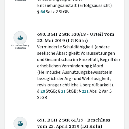
aufrufen
Entziehungsanstalt (Erfolgsaussicht).
§
64
Satz 2 StGB
690. BGH 2 StR 530/18 - Urteil vom
22. Mai 2019 (LG Köln)
Entscheidung
Verminderte Schuldfähigkeit (andere
aufrufen
seelische Abartigkeit: Voraussetzungen
und Gesamtschau im Einzelfall; Begriff der
erheblichen Verminderung); Mord
(Heimtücke: Ausnutzungsbewusstsein
bezüglich der Arg- und Wehrlosigkeit,
revisionsgerichtliche Überprüfbarkeit).
§
20
StGB; §
21
StGB; §
211
Abs. 2 Var. 5
StGB
691. BGH 2 StR 61/19 - Beschluss
vom 23. April 2019 (LG Köln)