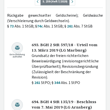
S. 259 (Heft 7/2019)
Rückgabe gewechselter Geldscheine); Geldwäsche
(Verschleierung durch Geldwechseln).
§
73
Abs. 1 StGB; §
74c
Abs. 1 StGB; §
261
Abs. 7 StGB
693. BGH 2 StR 597/18 - Urteil vom
13. März 2019 (LG Marburg)
Entscheidung
Grundsatz der freien richterlichen
aufrufen
Beweiswürdigung (revisionsgerichtliche
Überprüfbarkeit); Revisionsbegründung
(Zulässigkeit der Beschränkung der
Revision).
§
261
StPO; §
344
Abs. 1 StPO
694. BGH 4 StR 135/19 - Beschluss
vom 7. Mai 2019 (LG Arnsberg)