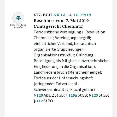
677. BGH
AK 13
-14,
16-19/19
-
Beschluss vom 7. Mai 2019
Entscheidung
(Amtsgericht Chemnitz)
aufrufen
Terroristische Vereinigung („Revolution
Chemnitz“; Vereinigungsbegriff;
einheitlicher Verband; hierarchisch
organisierte Gruppierungen;
Organisationsstruktur; Gründung;
Beteiligung als Mitglied; einvernehmliche
Eingliederung in die Organisation);
Landfriedensbruch (Menschenmenge);
Fortdauer der Untersuchungshaft
(dringender Tatverdacht;
Schwerkriminalität; Fluchtgefahr).
§
129
Abs. 2 StGB; §
129a
StGB; §
125
StGB;
§
112
StPO