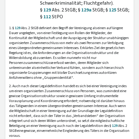
Schwerkriminalität; Fluchtgefahr).
§
129
Abs. 2 StGB; §
129a
StGB; §
125
StGB;
§
112
StPO
1. §
129
Abs. 2 StGB definiert den Begriff der Vereinigung als einen auf längere
Dauer angelegten, von einer Festlegung von Rollen der Mitglieder, der
Kontinuität der Mitgliedschaft und der Ausprägung der Struktur unabhängigen
organisierten Zusammenschluss von mehr als zwei Personen zur Verfolgung
eines übergeordneten gemeinsamen Interesses. Erklärtes Ziel der gesetzlichen
Regelung ist es, die Anforderungen an die Organisationsstruktur und die
Willensbildung abzusenken. Es sollen nunmehr nicht nur
Personenzusammenschlüsse erfasst werden, deren Mitglieder sich
untereinander als einheitlicher Verband fühlen, sondern auch hierarchisch
organisierte Gruppierungen mit bloßer Durchsetzung eines autoritären
Anführerwillens ohne „Gruppenidentität“.
2. Auch nach dieser Legaldefinition handelt es sich bei einer Vereinigung indes
um einen organisierten Zusammenschluss von Personen, was zumindest eine
gewisse Organisationsstruktur sowie in gewissem Umfang instrumentelle
Vorausplanung und Koordinierung erfordert; notwendig ist darüber hinaus
das Tätigwerden in einem übergeordneten gemeinsamen Interesse. Auch wenn
die Mitgliedschaft in einer Vereinigung auf der Grundlage der Legaldefinition
nicht erfordert, dass sich der Täter in das „Verbandsleben“ der Organisation
integriert und sich deren Willen unterordnet, so setzt die mitgliedschaftliche
Beteiligung an einer Vereinigung auch nach der Legaldefinition des §
129
Abs. 2
StGB eine gewisse, einvernehmliche Eingliederung des Täters in die Organisation
voraus.