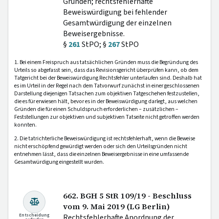
Gründen; rechtsfehlerhafte
Beweiswürdigung bei fehlender
Gesamtwürdigung der einzelnen
Beweisergebnisse.
§
261
StPO; §
267
StPO
1. Bei einem Freispruch aus tatsächlichen Gründen muss die Begründung des
Urteils so abgefasst sein, dass das Revisionsgericht überprüfen kann, ob dem
Tatgericht bei der Beweiswürdigung Rechtsfehler unterlaufen sind. Deshalb hat
es im Urteil in der Regel nach dem Tatvorwurf zunächst in einer geschlossenen
Darstellung diejenigen Tatsachen zum objektiven Tatgeschehen festzustellen,
die es für erwiesen hält, bevor es in der Beweiswürdigung darlegt, aus welchen
Gründen die für einen Schuldspruch erforderlichen – zusätzlichen –
Feststellungen zur objektiven und subjektiven Tatseite nicht getroffen werden
konnten.
2. Die tatrichterliche Beweiswürdigung ist rechtsfehlerhaft, wenn die Beweise
nicht erschöpfend gewürdigt werden oder sich den Urteilsgründen nicht
entnehmen lässt, dass die einzelnen Beweisergebnisse in eine umfassende
Gesamtwürdigung eingestellt wurden.
662. BGH 5 StR 109/19 - Beschluss
vom 9. Mai 2019 (LG Berlin)
Entscheidung
Rechtsfehlerhafte Anordnung der