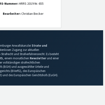
RS-Nummer:
HRRS 2019 Nr. 655
Bearbeiter:
Christian Becker
 Hamburger Anwaltskanzlei
Strate und
ostenlosen Zugang zur aktuellen
Strafrecht und Strafverfahrensrecht. Es besteht
RS
, einem monatlichen
Newsletter
und einer
r vollständigen strafrechtlichen
s (BGH) und ausgewählter Urteile und
gerichts (BVerfG), des Europäischen
R) und des Europäischen Gerichtshofs (EuGH).