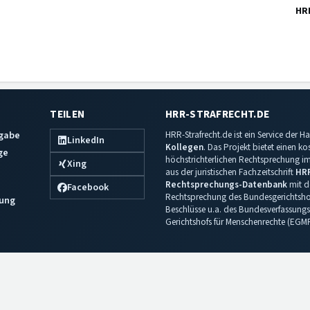
HR
TEILEN
HRR-STRAFRECHT.DE
sgabe
HRR-Strafrecht.de ist ein Service der
LinkedIn
Kollegen
. Das Projekt bietet einen k
ge
höchstrichterlichen Rechtsprechung im 
Xing
aus der juristischen Fachzeitschrift
HR
Rechtsprechungs-Datenbank
mit de
Facebook
Rechtsprechung des Bundesgerichtshof
ung
Beschlüsse u.a. des Bundesverfassungs
Gerichtshofs für Menschenrechte (EGM
Impressum
·
Datenschutz