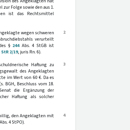
vision des Angeklagten hat
 zur Folge sowie den aus 1.
gen ist das Rechtsmittel
2
r Angeklagte wegen schweren
ruchdiebstahls verurteilt
 des §
244
Abs. 4 StGB ist
 StR 2/19
, juris Rn. 6).
3
chuldnerische Haftung zu
ngsgewalt des Angeklagten
te im Wert von 60 €. Da es
(s. BGH, Beschluss vom 18.
Senat die Ergänzung der
cher Haftung als solcher
4
nbillig, den Angeklagten mit
Abs. 4 StPO).