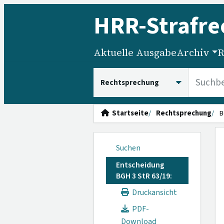
HRR
-Strafre
Aktuelle Ausgabe
Archiv
R
HRRS durchsuchen
Startseite
Rechtsprechung
B
Suchen
Entscheidung
BGH 3 StR 63/19:
Druckansicht
PDF-
Download