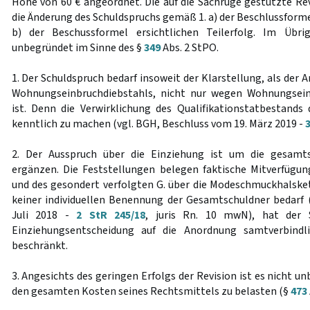
Höhe von 60 € angeordnet. Die auf die Sachrüge gestützte Re
die Änderung des Schuldspruchs gemäß 1. a) der Beschlussformel
b) der Beschussformel ersichtlichen Teilerfolg. Im Übri
unbegründet im Sinne des §
349
Abs. 2 StPO.
1. Der Schuldspruch bedarf insoweit der Klarstellung, als de
Wohnungseinbruchdiebstahls, nicht nur wegen Wohnungseinb
ist. Denn die Verwirklichung des Qualifikationstatbestands
kenntlich zu machen (vgl. BGH, Beschluss vom 19. März 2019 -
3
2. Der Ausspruch über die Einziehung ist um die gesamts
ergänzen. Die Feststellungen belegen faktische Mitverfügu
und des gesondert verfolgten G. über die Modeschmuckhalsket
keiner individuellen Benennung der Gesamtschuldner bedarf 
Juli 2018 -
2 StR 245/18
, juris Rn. 10 mwN), hat der 
Einziehungsentscheidung auf die Anordnung samtverbindli
beschränkt.
3. Angesichts des geringen Erfolgs der Revision ist es nicht u
den gesamten Kosten seines Rechtsmittels zu belasten (§
473