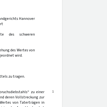
Landgerichts Hannover
rt
gte des schweren
iehung des Wertes von
geordnet wird.
tels zu tragen.
1
ruchsdiebstahls“ zu einer
und deren Vollstreckung zur
 Wertes von Taterträgen in