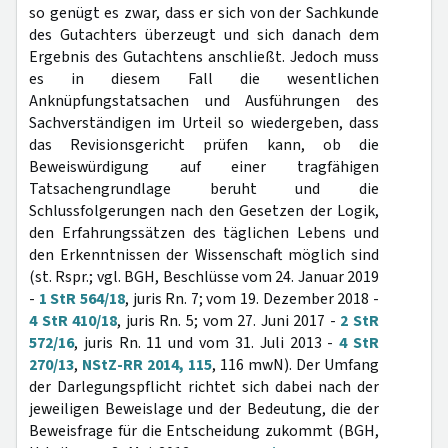
so genügt es zwar, dass er sich von der Sachkunde
des Gutachters überzeugt und sich danach dem
Ergebnis des Gutachtens anschließt. Jedoch muss
es in diesem Fall die wesentlichen
Anknüpfungstatsachen und Ausführungen des
Sachverständigen im Urteil so wiedergeben, dass
das Revisionsgericht prüfen kann, ob die
Beweiswürdigung auf einer tragfähigen
Tatsachengrundlage beruht und die
Schlussfolgerungen nach den Gesetzen der Logik,
den Erfahrungssätzen des täglichen Lebens und
den Erkenntnissen der Wissenschaft möglich sind
(st. Rspr.; vgl. BGH, Beschlüsse vom 24. Januar 2019
-
1 StR 564/18
, juris Rn. 7; vom 19. Dezember 2018 -
4 StR 410/18
, juris Rn. 5; vom 27. Juni 2017 -
2 StR
572/16
, juris Rn. 11 und vom 31. Juli 2013 -
4 StR
270/13
,
NStZ-RR 2014, 115
, 116 mwN). Der Umfang
der Darlegungspflicht richtet sich dabei nach der
jeweiligen Beweislage und der Bedeutung, die der
Beweisfrage für die Entscheidung zukommt (BGH,