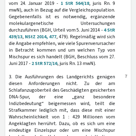
vom 24. Januar 2019 -
1 StR 564/18
, juris Rn. 9
mwN), auch in Bezug auf die Vergleichspopulation.
Gegebenenfalls ist es notwendig, ergänzende
molekulargenetische Untersuchungen
durchzuführen (BGH, Urteil vom 5. Juni 2014 -
4 StR
439/13
,
NStZ 2014, 477
, 479). Regelmäßig wird sich
die Angabe empfehlen, wie viele Spurenverursacher
in Betracht kommen und um welchen Typ von
Mischspur es sich handelt (BGH, Beschluss vom 27.
Juni 2017 -
2 StR 572/16
, juris Rn. 13 mwN).
7
3. Die Ausführungen des Landgerichts genügen
diesen Anforderungen nicht. Zu der am
Schlafanzugoberteil des Geschädigten gesicherten
DNA-Spur, der eine „ganz besondere
Indizbedeutung“ beigemessen wird, teilt die
Strafkammer lediglich mit, dass diese mit einer
Wahrscheinlichkeit von 1 : 429 Millionen vom
Angeklagten herrührt. Dazu, ob es sich um eine
eindeutige Einzelspur oder um eine Mischspur