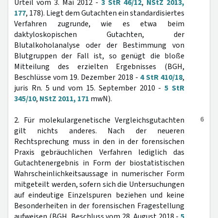
Urteil vom 3. Mai 2012 -
3 StR 46/12
,
NStZ 2013,
177
, 178). Liegt dem Gutachten ein standardisiertes
Verfahren zugrunde, wie es etwa beim
daktyloskopischen Gutachten, der
Blutalkoholanalyse oder der Bestimmung von
Blutgruppen der Fall ist, so genügt die bloße
Mitteilung des erzielten Ergebnisses (BGH,
Beschlüsse vom 19. Dezember 2018 -
4 StR 410/18
,
juris Rn. 5 und vom 15. September 2010 -
5 StR
345/10
,
NStZ 2011, 171
mwN).
6
2. Für molekulargenetische Vergleichsgutachten
gilt nichts anderes. Nach der neueren
Rechtsprechung muss in den in der forensischen
Praxis gebräuchlichen Verfahren lediglich das
Gutachtenergebnis in Form der biostatistischen
Wahrscheinlichkeitsaussage in numerischer Form
mitgeteilt werden, sofern sich die Untersuchungen
auf eindeutige Einzelspuren beziehen und keine
Besonderheiten in der forensischen Fragestellung
aufweisen (BGH, Beschluss vom 28. August 2018 -
5