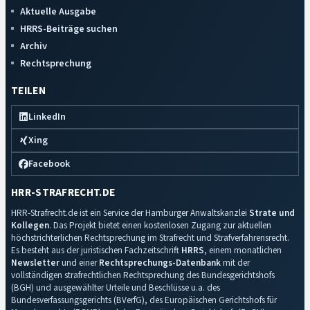
Aktuelle Ausgabe
HRRS-Beiträge suchen
Archiv
Rechtsprechung
TEILEN
LinkedIn
Xing
Facebook
HRR-STRAFRECHT.DE
HRR-Strafrecht.de ist ein Service der Hamburger Anwaltskanzlei
Strate und
Kollegen
. Das Projekt bietet einen kostenlosen Zugang zur aktuellen
höchstrichterlichen Rechtsprechung im Strafrecht und Strafverfahrensrecht.
Es besteht aus der juristischen Fachzeitschrift
HRRS
, einem monatlichen
Newsletter
und einer
Rechtsprechungs-Datenbank
mit der
vollständigen strafrechtlichen Rechtsprechung des Bundesgerichtshofs
(BGH) und ausgewählter Urteile und Beschlüsse u.a. des
Bundesverfassungsgerichts (BVerfG), des Europäischen Gerichtshofs für