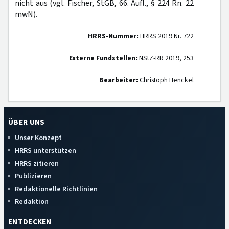
nicht aus (vgl. Fischer, StGB, 66. Aufl., § 224 Rn. 22
mwN).
HRRS-Nummer:
HRRS 2019 Nr. 722
Externe Fundstellen:
NStZ-RR 2019, 253
Bearbeiter:
Christoph Henckel
ÜBER UNS
Unser Konzept
HRRS unterstützen
HRRS zitieren
Publizieren
Redaktionelle Richtlinien
Redaktion
ENTDECKEN