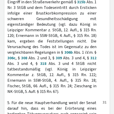
Eingriff in den Straßenverkehr gemäß §
315b
Abs. 1
Nr. 3 StGB und dem Todeseintritt durch Ersticken
infolge einer Brustkorbkompression zu einer
schweren Gesundheitsschädigung mit
eigenständiger Bedeutung (vgl. dazu König in
Leipziger Kommentar z. StGB, 12. Aufl., § 315 Rn.
120; Ernemann in SSW-StGB, 4. Aufl., § 315 Rn. 18)
kam, ergeben die Feststellungen nicht. Die
Verursachung des Todes ist im Gegensatz zu den
vergleichbaren Regelungen in §
306b
Abs. 1 i.V.m. §
306c
, §
308
Abs. 2 und 3, §
309
Abs. 3 und 4, §
312
Abs. 3 und 4, §
318
Abs. 3 und 4 StGB nicht
tatbestandsmäßig (vgl. König in Leipziger
Kommentar z. StGB, 12. Aufl., § 315 Rn. 122;
Ernemann in SSW-StGB, 4. Aufl., § 315 Rn. 18;
Fischer, StGB, 66. Aufl., § 315 Rn. 24; Zieschang in
NK-StGB, 5. Aufl. § 315 Rn. 67).
31
5. Für die neue Hauptverhandlung weist der Senat
darauf hin, dass es bei der Erörterung eines