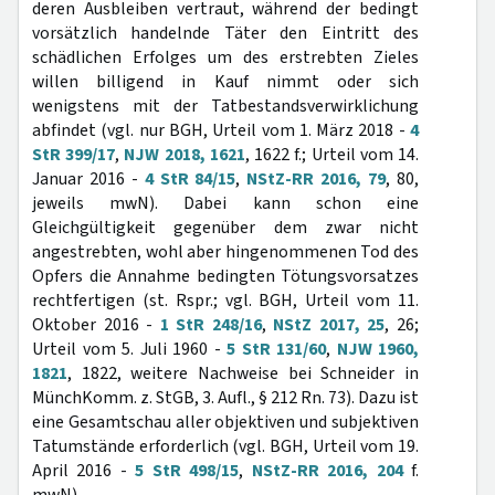
deren Ausbleiben vertraut, während der bedingt
vorsätzlich handelnde Täter den Eintritt des
schädlichen Erfolges um des erstrebten Zieles
willen billigend in Kauf nimmt oder sich
wenigstens mit der Tatbestandsverwirklichung
abfindet (vgl. nur BGH, Urteil vom 1. März 2018 -
4
StR 399/17
,
NJW 2018, 1621
, 1622 f.; Urteil vom 14.
Januar 2016 -
4 StR 84/15
,
NStZ-RR 2016, 79
, 80,
jeweils mwN). Dabei kann schon eine
Gleichgültigkeit gegenüber dem zwar nicht
angestrebten, wohl aber hingenommenen Tod des
Opfers die Annahme bedingten Tötungsvorsatzes
rechtfertigen (st. Rspr.; vgl. BGH, Urteil vom 11.
Oktober 2016 -
1 StR 248/16
,
NStZ 2017, 25
, 26;
Urteil vom 5. Juli 1960 -
5 StR 131/60
,
NJW 1960,
1821
, 1822, weitere Nachweise bei Schneider in
MünchKomm. z. StGB, 3. Aufl., § 212 Rn. 73). Dazu ist
eine Gesamtschau aller objektiven und subjektiven
Tatumstände erforderlich (vgl. BGH, Urteil vom 19.
April 2016 -
5 StR 498/15
,
NStZ-RR 2016, 204
f.