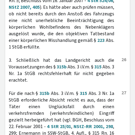
Rn. 5; Beschluss vom 16. Januar 2007 -
4 StR 524/06
,
NStZ 2007, 405
). Es hätte aber auch prüfen müssen,
ob nicht bereits durch den Anstoß des Fahrzeugs
eine nicht unerhebliche Beeinträchtigung des
körperlichen Wohlbefindens des Nebenklägers
ausgelöst wurde, die den objektiven Tatbestand
einer körperlichen Misshandlung gemäß §
223
Abs.
1 StGB erfüllte.
26
3. Schließlich hat das Landgericht auch die
Voraussetzungen des §
315b
Abs. 3 i.V.m. §
315
Abs. 3
Nr. 1a StGB rechtsfehlerhaft für nicht gegeben
erachtet.
27
Für die nach §
315b
Abs. 3 i.V.m. §
315
Abs. 3 Nr. 1a
StGB erforderliche Absicht reicht es aus, dass der
Täter einen Unglücksfall durch einen
verkehrsfremden (verkehrsfeindlichen) Eingriff
gezielt herbeigeführt hat (vgl. BGH, Beschluss vom
22. Februar 2001 -
4 StR 25/01
,
NStZ-RR 2001, 298
,
299; Ernemann in SSW-StGB, 4. Aufl., § 315 Rn. 16