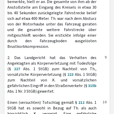
bemerkte, hielt er an. Die gesamte von ihm ab der
Anstoßstelle am Eingang des Kreisels in etwa 30
bis 40 Sekunden zurückgelegte Fahrstrecke belief
sich auf etwa 400 Meter. Th. war nach dem Absturz
von der Motorhaube unter das Fahrzeug geraten
und die gesamte weitere Fahrstrecke über
mitgeschleift worden. Sie erstickte infolge einer
durch den Fahrzeugboden ausgelösten
Brustkorbkompression.
9
2. Das Landgericht hat das Verhalten des
Angeklagten als Körperverletzung mit Todesfolge
(§
227
Abs. 1 StGB) zum Nachteil von Th.,
vorsätzliche Körperverletzung (§
223
Abs. 1 StGB)
zum Nachteil von K. und vorsätzlichen
gefährlichen Eingriff in den Straßenverkehr (§
315b
Abs. 1 Nr. 3 StGB) gewertet.
10
Einen (versuchten) Totschlag gemäß §
212
Abs. 1
StGB hat es sowohl in Bezug auf Th. als auch
hinsichtlich K. verneint. Eine gefährliche