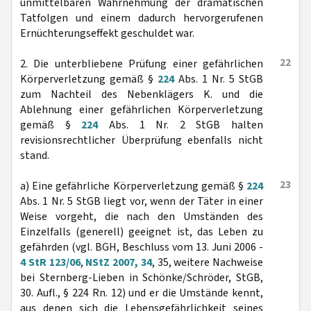
unmittelbaren Wahrnehmung der dramatischen
Tatfolgen und einem dadurch hervorgerufenen
Ernüchterungseffekt geschuldet war.
22
2. Die unterbliebene Prüfung einer gefährlichen
Körperverletzung gemäß §
224
Abs. 1 Nr. 5 StGB
zum Nachteil des Nebenklägers K. und die
Ablehnung einer gefährlichen Körperverletzung
gemäß §
224
Abs. 1 Nr. 2 StGB halten
revisionsrechtlicher Überprüfung ebenfalls nicht
stand.
23
a) Eine gefährliche Körperverletzung gemäß §
224
Abs. 1 Nr. 5 StGB liegt vor, wenn der Täter in einer
Weise vorgeht, die nach den Umständen des
Einzelfalls (generell) geeignet ist, das Leben zu
gefährden (vgl. BGH, Beschluss vom 13. Juni 2006 -
4 StR 123/06
,
NStZ 2007, 34
, 35, weitere Nachweise
bei Sternberg-Lieben in Schönke/Schröder, StGB,
30. Aufl., § 224 Rn. 12) und er die Umstände kennt,
aus denen sich die Lebensgefährlichkeit seines