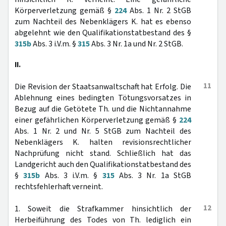
Körperverletzung gemäß §
224
Abs. 1 Nr. 2 StGB
zum Nachteil des Nebenklägers K. hat es ebenso
abgelehnt wie den Qualifikationstatbestand des §
315b
Abs. 3 i.V.m. §
315
Abs. 3 Nr. 1a und Nr. 2 StGB.
II.
11
Die Revision der Staatsanwaltschaft hat Erfolg. Die
Ablehnung eines bedingten Tötungsvorsatzes in
Bezug auf die Getötete Th. und die Nichtannahme
einer gefährlichen Körperverletzung gemäß §
224
Abs. 1 Nr. 2 und Nr. 5 StGB zum Nachteil des
Nebenklägers K. halten revisionsrechtlicher
Nachprüfung nicht stand. Schließlich hat das
Landgericht auch den Qualifikationstatbestand des
§
315b
Abs. 3 i.V.m. §
315
Abs. 3 Nr. 1a StGB
rechtsfehlerhaft verneint.
12
1. Soweit die Strafkammer hinsichtlich der
Herbeiführung des Todes von Th. lediglich ein