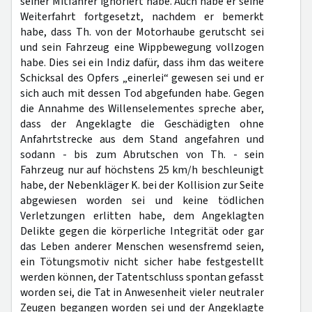
seiner Mitfahrer ignoriert habe. Auch habe er seine
Weiterfahrt fortgesetzt, nachdem er bemerkt
habe, dass Th. von der Motorhaube gerutscht sei
und sein Fahrzeug eine Wippbewegung vollzogen
habe. Dies sei ein Indiz dafür, dass ihm das weitere
Schicksal des Opfers „einerlei“ gewesen sei und er
sich auch mit dessen Tod abgefunden habe. Gegen
die Annahme des Willenselementes spreche aber,
dass der Angeklagte die Geschädigten ohne
Anfahrtstrecke aus dem Stand angefahren und
sodann - bis zum Abrutschen von Th. - sein
Fahrzeug nur auf höchstens 25 km/h beschleunigt
habe, der Nebenkläger K. bei der Kollision zur Seite
abgewiesen worden sei und keine tödlichen
Verletzungen erlitten habe, dem Angeklagten
Delikte gegen die körperliche Integrität oder gar
das Leben anderer Menschen wesensfremd seien,
ein Tötungsmotiv nicht sicher habe festgestellt
werden können, der Tatentschluss spontan gefasst
worden sei, die Tat in Anwesenheit vieler neutraler
Zeugen begangen worden sei und der Angeklagte