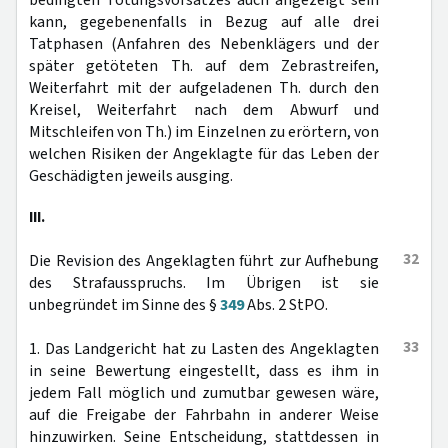
bedingten Tötungsvorsatzes auch angezeigt sein
kann, gegebenenfalls in Bezug auf alle drei
Tatphasen (Anfahren des Nebenklägers und der
später getöteten Th. auf dem Zebrastreifen,
Weiterfahrt mit der aufgeladenen Th. durch den
Kreisel, Weiterfahrt nach dem Abwurf und
Mitschleifen von Th.) im Einzelnen zu erörtern, von
welchen Risiken der Angeklagte für das Leben der
Geschädigten jeweils ausging.
III.
32
Die Revision des Angeklagten führt zur Aufhebung
des Strafausspruchs. Im Übrigen ist sie
unbegründet im Sinne des §
349
Abs. 2 StPO.
33
1. Das Landgericht hat zu Lasten des Angeklagten
in seine Bewertung eingestellt, dass es ihm in
jedem Fall möglich und zumutbar gewesen wäre,
auf die Freigabe der Fahrbahn in anderer Weise
hinzuwirken. Seine Entscheidung, stattdessen in