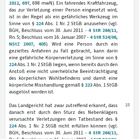
2012, 697
, 698 mwN). Ein fahrendes Kraftfahrzeug,
das zur Verletzung einer Person eingesetzt wird,
ist in der Regel als ein gefährliches Werkzeug im
Sinne von §
224
Abs. 1 Nr. 2 StGB anzusehen (vgl.
BGH, Beschluss vom 30. Juni 2011 -
4 StR 266/11
,
Rn. 5; Beschluss vom 16. Januar 2007 -
4 StR 524/06
,
NStZ 2007, 405
). Wird eine Person durch ein
gezieltes Anfahren zu Fall gebracht, kann darin
eine gefährliche Körperverletzung im Sinne von §
224
Abs. 1 Nr. 2 StGB liegen, wenn bereits durch den
Anstoß eine nicht unerhebliche Beeinträchtigung
des körperlichen Wohlbefindens und damit eine
körperliche Misshandlung gemäß §
223
Abs. 1 StGB
ausgelöst worden ist.
25
Das Landgericht hat zwar zutreffend erkannt, dass
danach erst durch den Sturz des Nebenklägers
verursachte Verletzungen den Tatbestand des §
224
Abs. 1 Nr. 2 StGB nicht erfüllen können (vgl.
BGH, Beschluss vom 30. Juni 2011 -
4 StR 266/11
,