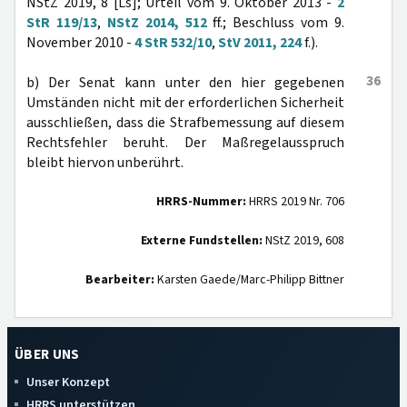
NStZ 2019, 8 [Ls]; Urteil vom 9. Oktober 2013 -
2
StR 119/13
,
NStZ 2014, 512
ff.; Beschluss vom 9.
November 2010 -
4 StR 532/10
,
StV 2011, 224
f.).
36
b) Der Senat kann unter den hier gegebenen
Umständen nicht mit der erforderlichen Sicherheit
ausschließen, dass die Strafbemessung auf diesem
Rechtsfehler beruht. Der Maßregelausspruch
bleibt hiervon unberührt.
HRRS-Nummer:
HRRS 2019 Nr. 706
Externe Fundstellen:
NStZ 2019, 608
Bearbeiter:
Karsten Gaede/Marc-Philipp Bittner
ÜBER UNS
Unser Konzept
HRRS unterstützen