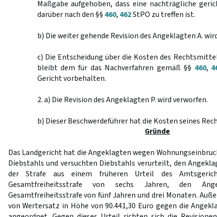
Maßgabe aufgehoben, dass eine nachträgliche geric
darüber nach den §§
460
,
462
StPO zu treffen ist.
b) Die weiter gehende Revision des Angeklagten A. wir
c) Die Entscheidung über die Kosten des Rechtsmitte
bleibt dem für das Nachverfahren gemäß §§
460
,
4
Gericht vorbehalten.
2. a) Die Revision des Angeklagten P. wird verworfen.
b) Dieser Beschwerdeführer hat die Kosten seines Rech
Gründe
Das Landgericht hat die Angeklagten wegen Wohnungseinbruchs
Diebstahls und versuchten Diebstahls verurteilt, den Angekla
der Strafe aus einem früheren Urteil des Amtsgeric
Gesamtfreiheitsstrafe von sechs Jahren, den An
Gesamtfreiheitsstrafe von fünf Jahren und drei Monaten. Auße
von Wertersatz in Höhe von 90.441,30 Euro gegen die Angek
angeordnet. Gegen dieses Urteil richten sich die Revision