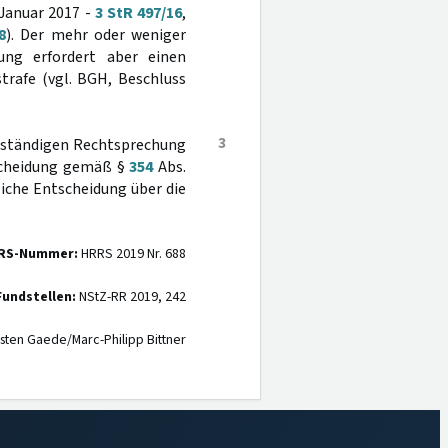
 Januar 2017 -
3 StR 497/16
,
8
). Der mehr oder weniger
lung erfordert aber einen
trafe (vgl. BGH, Beschluss
3
er ständigen Rechtsprechung
tscheidung gemäß §
354
Abs.
liche Entscheidung über die
RS-Nummer:
HRRS 2019 Nr. 688
Fundstellen:
NStZ-RR 2019, 242
sten Gaede/Marc-Philipp Bittner