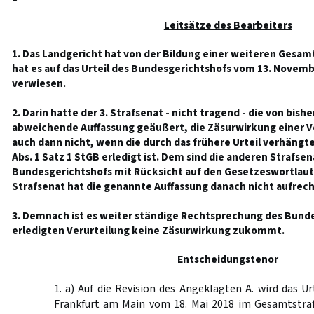
Leitsätze des Bearbeiters
1. Das Landgericht hat von der Bildung einer weiteren Gesa
hat es auf das Urteil des Bundesgerichtshofs vom 13. Novemb
verwiesen.
2. Darin hatte der 3. Strafsenat - nicht tragend - die von bis
abweichende Auffassung geäußert, die Zäsurwirkung einer Vo
auch dann nicht, wenn die durch das frühere Urteil verhängte
Abs. 1 Satz 1 StGB erledigt ist. Dem sind die anderen Strafse
Bundesgerichtshofs mit Rücksicht auf den Gesetzeswortlaut
Strafsenat hat die genannte Auffassung danach nicht aufrech
3. Demnach ist es weiter ständige Rechtsprechung des Bunde
erledigten Verurteilung keine Zäsurwirkung zukommt.
Entscheidungstenor
1. a) Auf die Revision des Angeklagten A. wird das Ur
Frankfurt am Main vom 18. Mai 2018 im Gesamtstra