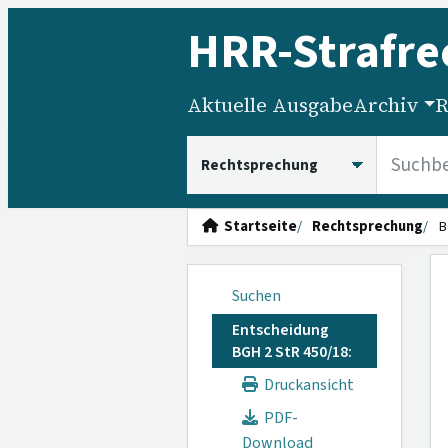
HRR
-Strafre
Aktuelle Ausgabe
Archiv
R
HRRS durchsuchen
Startseite
Rechtsprechung
B
Suchen
Entscheidung
BGH 2 StR 450/18:
Druckansicht
PDF-
Download