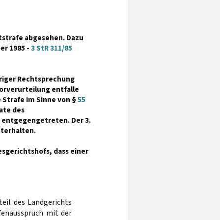
mtstrafe abgesehen. Dazu
er 1985 -
3 StR 311/85
heriger Rechtsprechung
rverurteilung entfalle
 Strafe im Sinne von §
55
nate des
 entgegengetreten. Der 3.
terhalten.
sgerichtshofs, dass einer
teil des Landgerichts
fenausspruch mit der