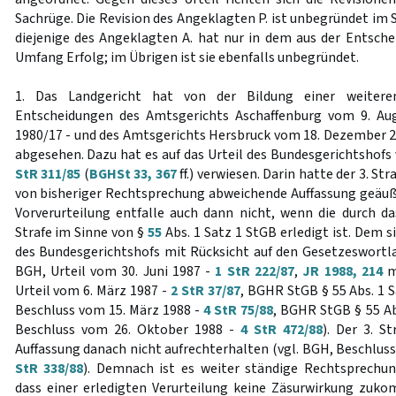
Sachrüge. Die Revision des Angeklagten P. ist unbegründet im 
diejenige des Angeklagten A. hat nur in dem aus der Entsche
Umfang Erfolg; im Übrigen ist sie ebenfalls unbegründet.
1. Das Landgericht hat von der Bildung einer weiter
Entscheidungen des Amtsgerichts Aschaffenburg vom 9. Au
1980/17 - und des Amtsgerichts Hersbruck vom 18. Dezember 20
abgesehen. Dazu hat es auf das Urteil des Bundesgerichtshof
StR 311/85
(
BGHSt 33, 367
ff.) verwiesen. Darin hatte der 3. Str
von bisheriger Rechtsprechung abweichende Auffassung geäuße
Vorverurteilung entfalle auch dann nicht, wenn die durch da
Strafe im Sinne von §
55
Abs. 1 Satz 1 StGB erledigt ist. Dem s
des Bundesgerichtshofs mit Rücksicht auf den Gesetzeswortl
BGH, Urteil vom 30. Juni 1987 -
1 StR 222/87
,
JR 1988, 214
m
Urteil vom 6. März 1987 -
2 StR 37/87
, BGHR StGB § 55 Abs. 1 
Beschluss vom 15. März 1988 -
4 StR 75/88
, BGHR StGB § 55 Ab
Beschluss vom 26. Oktober 1988 -
4 StR 472/88
). Der 3. S
Auffassung danach nicht aufrechterhalten (vgl. BGH, Beschlus
StR 338/88
). Demnach ist es weiter ständige Rechtsprechun
dass einer erledigten Verurteilung keine Zäsurwirkung zuko