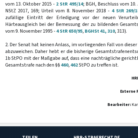
vom 13. Oktober 2015 -
2 StR 495/14
; BGH, Beschluss vom 10.
NStZ 2017, 169; Urteil vom 8. November 2018 -
4 StR 269/1
zufällige Eintritt der Erledigung vor der neuen Verurtei
Härteausgleich bei der Bemessung der zu bildenden Gesamts
vom 9. November 1995 -
4 StR 650/95
,
BGHSt 41, 310
, 313).
2. Der Senat hat keinen Anlass, im vorliegenden Fall von dies
abzuweichen. Daher hebt er die bisherige Gesamtstrafenen
1b StPO mit der Maßgabe auf, dass eine nachträgliche gericht
Gesamtstrafe nach den §§
460
,
462
StPO zu treffen ist.
HR
Externe 
Bearbeiter:
Kar
TEILEN
HRR-STRAFRECHT.DE