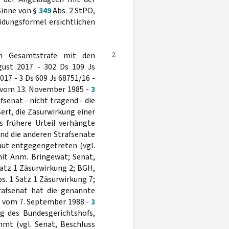
Sinne von §
349
Abs. 2 StPO,
idungsformel ersichtlichen
2
en Gesamtstrafe mit den
gust 2017 - 302 Ds 109 Js
17 - 3 Ds 609 Js 68751/16 -
s vom 13. November 1985 -
3
afsenat - nicht tragend - die
rt, die Zäsurwirkung einer
s frühere Urteil verhängte
ind die anderen Strafsenate
aut entgegengetreten (vgl.
it Anm. Bringewat; Senat,
Satz 1 Zäsurwirkung 2; BGH,
s. 1 Satz 1 Zäsurwirkung 7;
trafsenat hat die genannte
s vom 7. September 1988 -
3
g des Bundesgerichtshofs,
mmt (vgl. Senat, Beschluss