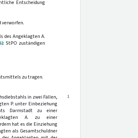
htliche Entscheidung
d verworfen.
ls des Angeklagten A.
62
StPO zuständigen
tsmittels zu tragen.
1
diebstahls in zwei Fällen,
gten P. unter Einbeziehung
hts Darmstadt zu einer
geklagten A. zu einer
rdem hat es die Einziehung
lagten als Gesamtschuldner
en der Angeklagten mit der