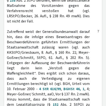
§
238
Abs. 2 StPO beruhen, wenn die beanstandete
Maßnahme des Vorsitzenden gegen das
Verfahrensrecht verstoßen hat (vgl.
LRStPO/Becker, 26. Aufl., § 238 Rn. 49 mwN). Dies
ist nicht der Fall.
7
Zutreffend weist der Generalbundesanwalt darauf
hin, dass die infolge eines Beweisantrages der
Beschwerdeführerin geführten Ermittlungen der
Staatsanwaltschaft zulässig waren (vgl. auch
KKStPO/Griesbaum, 8. Aufl., § 160 Rn. 21; Meyer-
Goßner/Schmitt, StPO, 61. Aufl., § 202 Rn. 5).
Entgegen der Auffassung der Beschwerdeführerin
liegt darin kein „Verstoß gegen die
Waffengleichheit“. Dies ergibt sich schon daraus,
dass auch die Verteidigung zu eigenen
Ermittlungen berechtigt ist (vgl. BGH, Urteil vom
10. Februar 2000 -
4 StR 616/99
,
BGHSt 46, 1
, 4;
Meyer-Goßner/ Schmitt, aaO, Vor § 137 Rn. 2 mwN).
Hinzu kommt, dass die Staatsanwaltschaft nach
dem Legalitätsprinzip (§
152
Abs. 2 StPO) zu