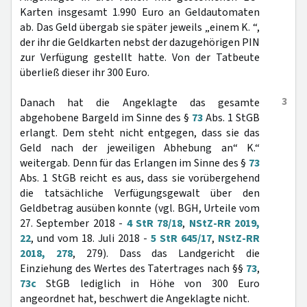
Karten insgesamt 1.990 Euro an Geldautomaten
ab. Das Geld übergab sie später jeweils „einem K. “,
der ihr die Geldkarten nebst der dazugehörigen PIN
zur Verfügung gestellt hatte. Von der Tatbeute
überließ dieser ihr 300 Euro.
3
Danach hat die Angeklagte das gesamte
abgehobene Bargeld im Sinne des §
73
Abs. 1 StGB
erlangt. Dem steht nicht entgegen, dass sie das
Geld nach der jeweiligen Abhebung an“ K.“
weitergab. Denn für das Erlangen im Sinne des §
73
Abs. 1 StGB reicht es aus, dass sie vorübergehend
die tatsächliche Verfügungsgewalt über den
Geldbetrag ausüben konnte (vgl. BGH, Urteile vom
27. September 2018 -
4 StR 78/18
,
NStZ-RR 2019,
22
, und vom 18. Juli 2018 -
5 StR 645/17
,
NStZ-RR
2018, 278
, 279). Dass das Landgericht die
Einziehung des Wertes des Tatertrages nach §§
73
,
73c
StGB lediglich in Höhe von 300 Euro
angeordnet hat, beschwert die Angeklagte nicht.