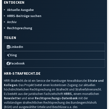
ENTDECKEN
Aktuelle Ausgabe
HRRS-Beiträge suchen
Archiv
Rechtsprechung
TEILEN
LinkedIn
Xing
Facebook
HRR-STRAFRECHT.DE
HRR-Strafrecht.de ist ein Service der Hamburger Anwaltskanzlei
Strate und
Kollegen
. Das Projekt bietet einen kostenlosen Zugang zur aktuellen
höchstrichterlichen Rechtsprechung im Strafrecht und Strafverfahrensrecht.
Es besteht aus der juristischen Fachzeitschrift
HRRS
, einem monatlichen
Newsletter
und einer
Rechtsprechungs-Datenbank
mit der
vollständigen strafrechtlichen Rechtsprechung des Bundesgerichtshofs
(BGH) und ausgewählter Urteile und Beschlüsse u.a. des