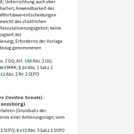
t; Unterrichtung auch über
halten; Anwendbarkeit des
aftfortdauerentscheidungen
ewicht des staatlichen
 Resozialisierungsgebot; keine
sigkeit der
erung; Erfordernis der Vorlage
in Bezug genommenen
s. 2 GG; Art.
103
Abs. 1 GG;
46
EMRK; §
23
Abs. 1 Satz 2
112
Abs. 2 Nr. 2 StPO
s Zweiten Senats) -
 Naumburg)
fahren (Grundsatz der
dernis einer Anhörungsrüge; vom
 2 StPO; §
172
Abs. 3 Satz 1 StPO