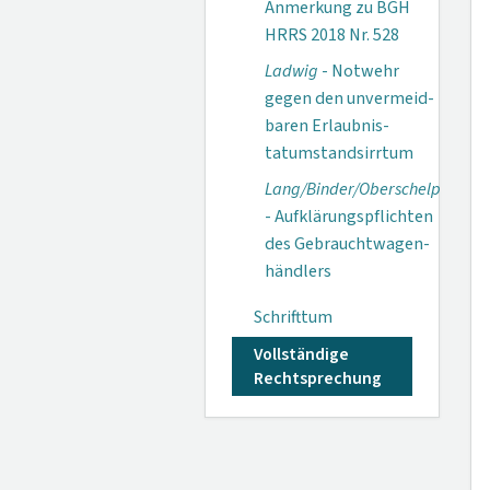
Anmerkung zu BGH
HRRS 2018 Nr. 528
Ladwig
- Notwehr
gegen den unvermeid­
baren Erlaubnis­
tatumstands­irrtum
Lang/Binder/Oberschelp
- Aufklärungs­pflichten
des Gebraucht­wagen­
händlers
Schrifttum
Vollständige
Rechtsprechung