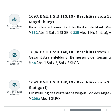
1093. BGH 1 StR 115/18 - Beschluss vom 1
Magdeburg)
Entscheidung
Besonders schwerer Fall der Bestechlichkeit (Vo
aufrufen
§
332
Abs. 1 Satz 1 StGB; §
335
Abs. 1 Nr. 1 lit. a),
1094. BGH 1 StR 140/18 - Beschluss vom 10
Gesamtstrafenbildung (Bemessung der Gesamtst
Entscheidung
§
54
Abs. 1 Satz 2, Satz 3 StGB
aufrufen
1095. BGH 1 StR 140/18 - Beschluss vom 7
Stuttgart)
Entscheidung
Einstellung des Verfahrens wegen Tod des Angek
aufrufen
§
206a
Abs. 1 StPO