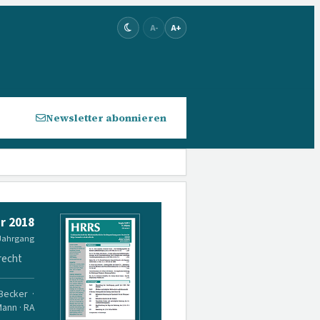
A-
A+
Newsletter abonnieren
r 2018
 Jahrgang
recht
 Becker ·
Mann · RA