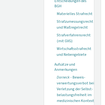
Entscheidungen des
BGH
Materielles Strafrecht
Strafzumessungsrecht
und Maßregelrecht
Strafverfahrensrecht
(mit GVG)
Wirtschaftsstrafrecht
und Nebengebiete
Aufsätze und
Anmerkungen
Dorneck
- Beweis­
verwertungs­verbot bei
Verletzung der Selbst­
belastungs­freiheit im
medizini­schen Kontext