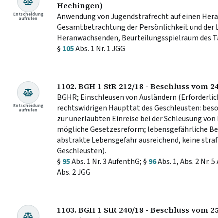
Hechingen)
Entscheidung
Anwendung von Jugendstrafrecht auf einen Hera
aufrufen
Gesamtbetrachtung der Persönlichkeit und der
Heranwachsenden, Beurteilungsspielraum des Ta
§
105
Abs. 1 Nr. 1 JGG
1102. BGH 1 StR 212/18 - Beschluss vom 2
BGHR; Einschleusen von Ausländern (Erforderlich
Entscheidung
rechtswidrigen Haupttat des Geschleusten: bes
aufrufen
zur unerlaubten Einreise bei der Schleusung von
mögliche Gesetzesreform; lebensgefährliche Be
abstrakte Lebensgefahr ausreichend, keine straf
Geschleusten).
§
95
Abs. 1 Nr. 3 AufenthG; §
96
Abs. 1, Abs. 2 Nr. 
Abs. 2 JGG
1103. BGH 1 StR 240/18 - Beschluss vom 2