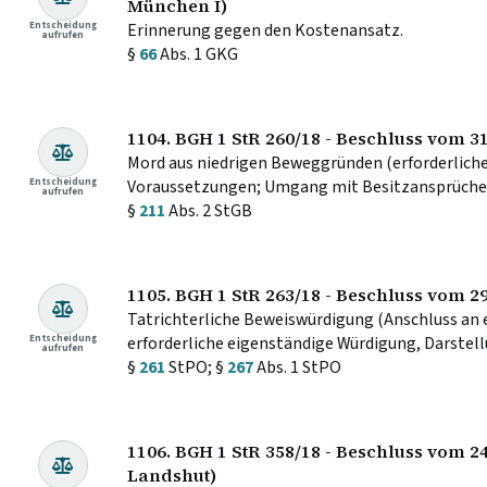
München I)
Entscheidung
Erinnerung gegen den Kostenansatz.
aufrufen
§
66
Abs. 1 GKG
1104. BGH 1 StR 260/18 - Beschluss vom 31
Mord aus niedrigen Beweggründen (erforderlich
Entscheidung
Voraussetzungen; Umgang mit Besitzansprüche
aufrufen
§
211
Abs. 2 StGB
1105. BGH 1 StR 263/18 - Beschluss vom 2
Tatrichterliche Beweiswürdigung (Anschluss an
Entscheidung
erforderliche eigenständige Würdigung, Darstellu
aufrufen
§
261
StPO; §
267
Abs. 1 StPO
1106. BGH 1 StR 358/18 - Beschluss vom 2
Landshut)