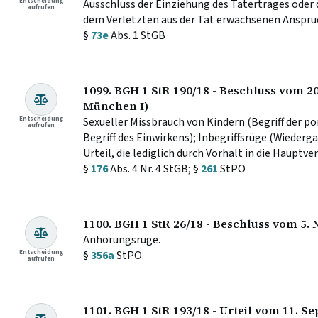
Entscheidung
Ausschluss der Einziehung des Tatertrages oder 
aufrufen
dem Verletzten aus der Tat erwachsenen Anspruc
§
73e
Abs. 1 StGB
1099. BGH 1 StR 190/18 - Beschluss vom 2
München I)
Entscheidung
Sexueller Missbrauch von Kindern (Begriff der p
aufrufen
Begriff des Einwirkens); Inbegriffsrüge (Wieder
Urteil, die lediglich durch Vorhalt in die Hauptv
§
176
Abs. 4 Nr. 4 StGB; §
261
StPO
1100. BGH 1 StR 26/18 - Beschluss vom 5
Anhörungsrüge.
Entscheidung
§
356a
StPO
aufrufen
1101. BGH 1 StR 193/18 - Urteil vom 11. S