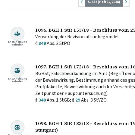
S. 532 (Heft 12/2018)
1096. BGH 1 StR 153/18 - Beschluss vom 25
Verwerfung der Revision als unbegründet.
Entscheidung
§
349
Abs. 2 StPO
aufrufen
1097. BGH 1 StR 172/18 - Beschluss vom 16
BGHSt; Falschbeurkundung im Amt (Begriff der ö
Entscheidung
der Beweiswirkung, Bestimmung anhand des ges
aufrufen
Prüfplakette, Beweiswirkung auch für Vorschrif
Zeitpunkt der Hauptuntersuchung).
§
348
Abs. 1 StGB; §
29
Abs. 3 StVZO
1098. BGH 1 StR 183/18 - Beschluss vom 1
Stuttgart)