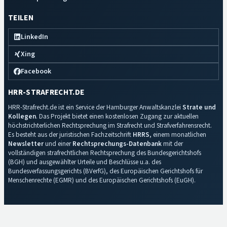
TEILEN
LinkedIn
Xing
Facebook
HRR-STRAFRECHT.DE
HRR-Strafrecht.de ist ein Service der Hamburger Anwaltskanzlei
Strate und
Kollegen
. Das Projekt bietet einen kostenlosen Zugang zur aktuellen
höchstrichterlichen Rechtsprechung im Strafrecht und Strafverfahrensrecht.
Es besteht aus der juristischen Fachzeitschrift
HRRS
, einem monatlichen
Newsletter
und einer
Rechtsprechungs-Datenbank
mit der
vollständigen strafrechtlichen Rechtsprechung des Bundesgerichtshofs
(BGH) und ausgewählter Urteile und Beschlüsse u.a. des
Bundesverfassungsgerichts (BVerfG), des Europäischen Gerichtshofs für
Menschenrechte (EGMR) und des Europäischen Gerichtshofs (EuGH).
Impressum
·
Datenschutz