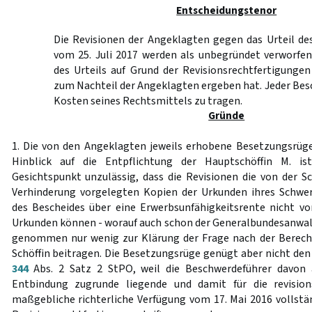
Entscheidungstenor
Die Revisionen der Angeklagten gegen das Urteil de
vom 25. Juli 2017 werden als unbegründet verworfen
des Urteils auf Grund der Revisionsrechtfertigunge
zum Nachteil der Angeklagten ergeben hat. Jeder Bes
Kosten seines Rechtsmittels zu tragen.
Gründe
1. Die von den Angeklagten jeweils erhobene Besetzungsrüg
Hinblick auf die Entpflichtung der Hauptschöffin M. i
Gesichtspunkt unzulässig, dass die Revisionen die von der S
Verhinderung vorgelegten Kopien der Urkunden ihres Schwe
des Bescheides über eine Erwerbsunfähigkeitsrente nicht v
Urkunden können - worauf auch schon der Generalbundesanwalt 
genommen nur wenig zur Klärung der Frage nach der Berech
Schöffin beitragen. Die Besetzungsrüge genügt aber nicht d
344
Abs. 2 Satz 2 StPO, weil die Beschwerdeführer davon 
Entbindung zugrunde liegende und damit für die revision
maßgebliche richterliche Verfügung vom 17. Mai 2016 vollst