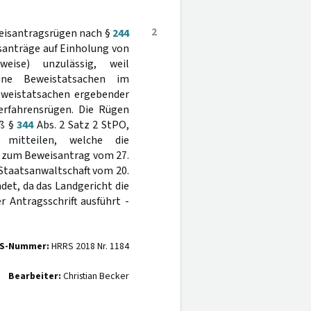
2
weisantragsrügen nach §
244
santräge auf Einholung von
weise) unzulässig, weil
ine Beweistatsachen im
eweistatsachen ergebender
erfahrensrügen. Die Rügen
äß §
344
Abs. 2 Satz 2 StPO,
 mitteilen, welche die
7 zum Beweisantrag vom 27.
Staatsanwaltschaft vom 20.
det, da das Landgericht die
 Antragsschrift ausführt -
S-Nummer:
HRRS 2018 Nr. 1184
Bearbeiter:
Christian Becker