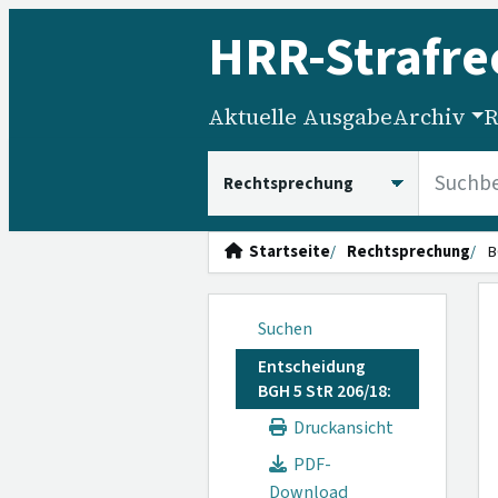
HRR
-Strafre
Aktuelle Ausgabe
Archiv
R
HRRS durchsuchen
Startseite
Rechtsprechung
B
Suchen
Entscheidung
BGH 5 StR 206/18:
Druckansicht
PDF-
Download