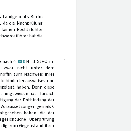
s Landgerichts Berlin
, da die Nachprüfung
n keinen Rechtsfehler
chwerdeführer hat die
1
e nach §
338
Nr. 1 StPO im
st zwar nicht unter dem
chöffin zum Nachweis ihrer
rbehindertenausweises und
orgelegt haben. Denn diese
hingewiesen hat - für sich
tigung der Entbindung der
en Voraussetzungen gemäß §
abgesehen haben, die der
sgerichtliche Überprüfung
ändig zum Gegenstand ihrer