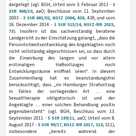
dargelegt (vgl. BGH, Urteil vom 3. Februar 2011 -
3
StR 466/10
, aaO; Beschlüsse vom 11. September
2003 -
3 StR 481/02
,
NStZ 2004, 438
, 439, und vom
16. Dezember 2014 -
1 StR 515/14
,
NStZ-RR 2015,
73
). Insofern ist das sachverständig beratene
Landgericht zu der Einschätzung gelangt, „dass die
Persönlichkeitsentwicklung des Angeklagten noch
nicht vollständig abgeschlossen sei, so dass durch
die Einwirkung des langen und vor allem
erstmaligen Haftvollzuges noch
Entwicklungsräume eröffnet seien“. In diesem
Zusammenhang hat es beanstandungsfrei
berücksichtigt, dass „im Hamburger Strafvollzug
in Fällen der vorliegenden Art … eine
Sexualtherapie obligatorisch ist und der
Angeklagte … einer solchen Behandlung positiv
gegenübersteht“ (vgl. BGH, Beschluss vom 13.
September 2011 -
5 StR 189/11
, aaO; Urteil vom 8.
August 2017 -
5 StR 99/17
,
NStZ-RR 2017, 310
, 311),
insbesondere „bereits während der