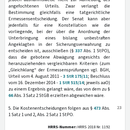
angefochtenen Urteils. Zwar verlangt die
Bestimmung gleichfalls eine tatgerichtliche
Ermessensentscheidung. Der Senat kann aber
jedenfalls für eine Konstellation wie die
vorliegende, bei der über die Anordnung der
Unterbringung eines bislang unbestraften
Angeklagten in der Sicherungsverwahrung zu
entscheiden ist, ausschließen (§
337
Abs. 1 StPO),
dass die gebotene Abwägung angesichts der
heranzuziehenden vergleichbaren Kriterien (zum
„Gleichklang“ der Ermessensprüfungen vgl. BGH,
Urteil vom 4. August 2011 -
3 StR 175/11
; Beschluss
vom 16. Dezember 2014 -
1 StR 515/14
; jeweils aaO)
zu einem Ergebnis gelangt wäre, das von dem zu §
66
Abs. 3 Satz 2 StGB erzielten abgewichen wäre.
23
5. Die Kostenentscheidungen folgen aus §
473
Abs.
1 Satz 1 und 2, Abs. 2 Satz 1 StPO.
HRRS-Nummer:
HRRS 2018 Nr. 1192