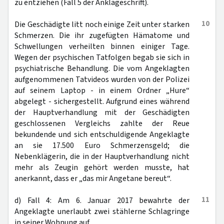
zu entziehen (Fall 5 der Anklageschrift).
10
Die Geschädigte litt noch einige Zeit unter starken
Schmerzen. Die ihr zugefügten Hämatome und
Schwellungen verheilten binnen einiger Tage.
Wegen der psychischen Tatfolgen begab sie sich in
psychiatrische Behandlung. Die vom Angeklagten
aufgenommenen Tatvideos wurden von der Polizei
auf seinem Laptop - in einem Ordner „Hure“
abgelegt - sichergestellt. Aufgrund eines während
der Hauptverhandlung mit der Geschädigten
geschlossenen Vergleichs zahlte der Reue
bekundende und sich entschuldigende Angeklagte
an sie 17.500 Euro Schmerzensgeld; die
Nebenklägerin, die in der Hauptverhandlung nicht
mehr als Zeugin gehört werden musste, hat
anerkannt, dass er „das mir Angetane bereut“.
11
d) Fall 4: Am 6. Januar 2017 bewahrte der
Angeklagte unerlaubt zwei stählerne Schlagringe
in seiner Wohnung auf.