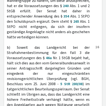
Männergruppe zu nähern, um diese anzusprechen,
hat er die Voraussetzungen des §
240
Abs. 1 und 2
StGB erfüllt. Der Senat hat daher in
entsprechender Anwendung des §
354
Abs. 1 StPO
den Schuldspruch ergänzt. Dem steht §
265
Abs. 1
StPO nicht entgegen, da sich der insofern
geständige Angeklagte nicht anders als geschehen
hätte verteidigen können.
16
b) Soweit das Landgericht bei der
Strafrahmenbestimmung für den Fall 3 die
Voraussetzungen des §
46a
Nr. 1 StGB bejaht hat,
hält sich dies aus den vom Generalbundesanwalt in
seiner Antragsschrift dargelegten Gründen und
eingedenk der nur eingeschränkten
revisionsgerichtlichen Überprüfung (vgl. BGH,
Beschluss vom 25. Juni 2008 -
5 StR 280/08
) im
tatgerichtlichen Beurteilungsspielraum. Der Senat
schließt im Übrigen aus, dass das Landgericht eine
höhere Freiheitsstrafe verhängt hätte, wenn es
den Angeklagten auch wegen Nötigung verurteilt