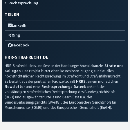
Rechtsprechung
TEILEN
LinkedIn
Xing
Facebook
HRR-STRAFRECHT.DE
HRR-Strafrecht.de ist ein Service der Hamburger Anwaltskanzlei
Strate und
Kollegen
. Das Projekt bietet einen kostenlosen Zugang zur aktuellen
höchstrichterlichen Rechtsprechung im Strafrecht und Strafverfahrensrecht.
Es besteht aus der juristischen Fachzeitschrift
HRRS
, einem monatlichen
Newsletter
und einer
Rechtsprechungs-Datenbank
mit der
vollständigen strafrechtlichen Rechtsprechung des Bundesgerichtshofs
(BGH) und ausgewählter Urteile und Beschlüsse u.a. des
Bundesverfassungsgerichts (BVerfG), des Europäischen Gerichtshofs für
Menschenrechte (EGMR) und des Europäischen Gerichtshofs (EuGH).
Impressum
·
Datenschutz