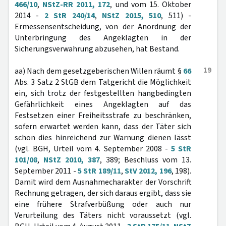
466/10
,
NStZ-RR 2011, 172
, und vom 15. Oktober
2014 -
2 StR 240/14
,
NStZ 2015, 510
, 511) -
Ermessensentscheidung, von der Anordnung der
Unterbringung des Angeklagten in der
Sicherungsverwahrung abzusehen, hat Bestand.
19
aa) Nach dem gesetzgeberischen Willen räumt §
66
Abs. 3 Satz 2 StGB dem Tatgericht die Möglichkeit
ein, sich trotz der festgestellten hangbedingten
Gefährlichkeit eines Angeklagten auf das
Festsetzen einer Freiheitsstrafe zu beschränken,
sofern erwartet werden kann, dass der Täter sich
schon dies hinreichend zur Warnung dienen lässt
(vgl. BGH, Urteil vom 4. September 2008 -
5 StR
101/08
,
NStZ 2010, 387
, 389; Beschluss vom 13.
September 2011 -
5 StR 189/11
,
StV 2012, 196
, 198).
Damit wird dem Ausnahmecharakter der Vorschrift
Rechnung getragen, der sich daraus ergibt, dass sie
eine frühere Strafverbüßung oder auch nur
Verurteilung des Täters nicht voraussetzt (vgl.