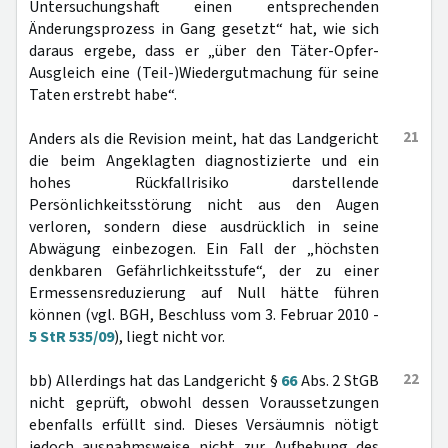
Untersuchungshaft einen entsprechenden
Änderungsprozess in Gang gesetzt“ hat, wie sich
daraus ergebe, dass er „über den Täter-Opfer-
Ausgleich eine (Teil-)Wiedergutmachung für seine
Taten erstrebt habe“.
21
Anders als die Revision meint, hat das Landgericht
die beim Angeklagten diagnostizierte und ein
hohes Rückfallrisiko darstellende
Persönlichkeitsstörung nicht aus den Augen
verloren, sondern diese ausdrücklich in seine
Abwägung einbezogen. Ein Fall der „höchsten
denkbaren Gefährlichkeitsstufe“, der zu einer
Ermessensreduzierung auf Null hätte führen
können (vgl. BGH, Beschluss vom 3. Februar 2010 -
5 StR 535/09
), liegt nicht vor.
22
bb) Allerdings hat das Landgericht §
66
Abs. 2 StGB
nicht geprüft, obwohl dessen Voraussetzungen
ebenfalls erfüllt sind. Dieses Versäumnis nötigt
jedoch ausnahmsweise nicht zur Aufhebung des