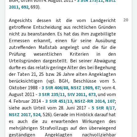
BGH, Urteil vom 4. August 2011 -
3 StR 175/11
,
NStZ
2011, 692
, 693).
20
Angesichts dessen ist die vom Landgericht
getroffene Entscheidung aus rechtlichen Gründen
nicht zu beanstanden. Es hat das ihm zugebilligte
Ermessen erkannt, einen für seine Ausübung
zutreffenden Maßstab angelegt und die für die
Prüfung wesentlichen Kriterien in den
Urteilsgründen dargestellt. Bei seiner Abwägung
durfte es das relativ geringe Alter des bei Begehung
der Taten 21, 25 bzw. 26 Jahre alten Angeklagten
berücksichtigen (vgl. BGH, Beschlüsse vom 5.
Oktober 1988 -
3 StR 406/88
,
NStZ 1989, 67
; vom 4.
August 2011 -
3 StR 235/11
,
StV 2011, 673
, und vom
4. Februar 2014 -
3 StR 451/13
,
NStZ-RR 2014, 107
;
siehe auch Urteil vom 28. Juni 2017 -
5 StR 8/17
,
NStZ 2017, 524
, 526). Gerade im Hinblick darauf hat
es auch die zu erwartenden Wirkungen des
mehrjährigen Strafvollzugs auf den überwiegend
geständigen Angeklagten nachvollziehbar