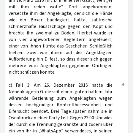
am 19. März 2016 mit D. in eine Werkstatt, weil „er
mit ihm reden wolle“. Dort angekommen,
versetzte ihm der Angeklagte, der sich die Hände
wie ein Boxer bandagiert hatte, zahlreiche
schmerzhafte Faustschläge gegen den Kopf und
brachte ihn zweimal zu Boden. Hierbei wurde er
von vier angeworbenen Begleitern angefeuert;
einer von ihnen filmte das Geschehen. Schließlich
hielten zwei von ihnen auf des Angeklagten
Aufforderung hin D. fest, so dass dieser sich gegen
mehrere vom Angeklagten gegebene Ohrfeigen
nicht schützen konnte.
6
c) Fall 3: Am 26. Dezember 2016 hatte die
Nebenklägerin G. die seit einem guten halben Jahr
währende Beziehung zum Angeklagten wegen
dessen hochgradiger Kontrollbesessenheit und
Eifersucht beendet. Drei Tage später nahm sie in
Osnabrück an einer Party teil. Gegen 23:00 Uhr wies
der durch die Trennung gekränkte und zudem über
ein von ihr in „WhatsApp“ verwendetes, in seinen