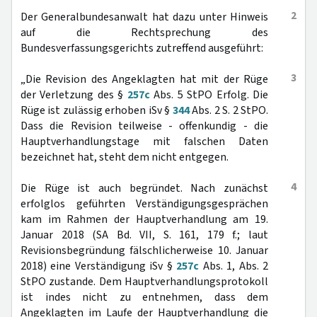
2
Der Generalbundesanwalt hat dazu unter Hinweis
auf die Rechtsprechung des
Bundesverfassungsgerichts zutreffend ausgeführt:
3
„Die Revision des Angeklagten hat mit der Rüge
der Verletzung des §
257c
Abs. 5 StPO Erfolg. Die
Rüge ist zulässig erhoben iSv §
344
Abs. 2 S. 2 StPO.
Dass die Revision teilweise - offenkundig - die
Hauptverhandlungstage mit falschen Daten
bezeichnet hat, steht dem nicht entgegen.
4
Die Rüge ist auch begründet. Nach zunächst
erfolglos geführten Verständigungsgesprächen
kam im Rahmen der Hauptverhandlung am 19.
Januar 2018 (SA Bd. VII, S. 161, 179 f.; laut
Revisionsbegründung fälschlicherweise 10. Januar
2018) eine Verständigung iSv §
257c
Abs. 1, Abs. 2
StPO zustande. Dem Hauptverhandlungsprotokoll
ist indes nicht zu entnehmen, dass dem
Angeklagten im Laufe der Hauptverhandlung die