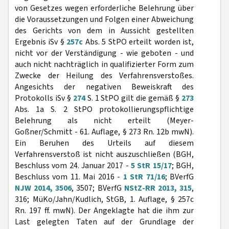
von Gesetzes wegen erforderliche Belehrung über
die Voraussetzungen und Folgen einer Abweichung
des Gerichts von dem in Aussicht gestellten
Ergebnis iSv §
257c
Abs. 5 StPO erteilt worden ist,
nicht vor der Verständigung - wie geboten - und
auch nicht nachträglich in qualifizierter Form zum
Zwecke der Heilung des Verfahrensverstoßes.
Angesichts der negativen Beweiskraft des
Protokolls iSv §
274
S. 1 StPO gilt die gemäß §
273
Abs. 1a S. 2 StPO protokollierungspflichtige
Belehrung als nicht erteilt (Meyer-
Goßner/Schmitt - 61. Auflage, § 273 Rn. 12b mwN).
Ein Beruhen des Urteils auf diesem
Verfahrensverstoß ist nicht auszuschließen (BGH,
Beschluss vom 24. Januar 2017 -
5 StR 15/17
; BGH,
Beschluss vom 11. Mai 2016 -
1 StR 71/16
; BVerfG
NJW 2014, 3506
, 3507; BVerfG
NStZ-RR 2013, 315
,
316; MüKo/Jahn/Kudlich, StGB, 1. Auflage, § 257c
Rn. 197 ff. mwN). Der Angeklagte hat die ihm zur
Last gelegten Taten auf der Grundlage der