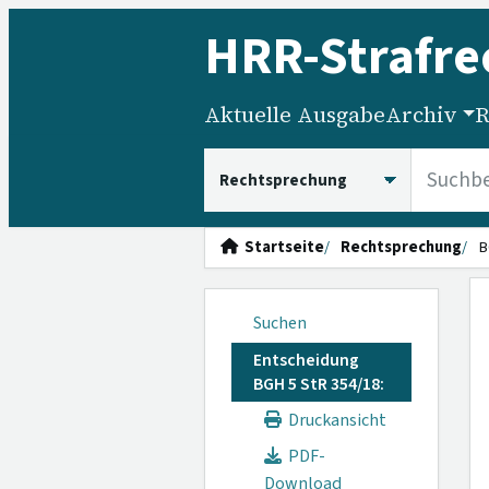
HRR
-Strafre
Aktuelle Ausgabe
Archiv
R
HRRS durchsuchen
Startseite
Rechtsprechung
B
Suchen
Entscheidung
BGH 5 StR 354/18:
Druckansicht
PDF-
Download