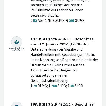
sachlich-rechtliche Grenzen der
Revisibilität der tatrichterlichen
Beweiswürdigung.
§
52
Abs. 1 Nr. 3 StPO ; §
261
StPO
197. BGH 3 StR 478/15 – Beschluss
vom 12. Januar 2016 (LG Stade)
Entscheidung
Unterscheidung von Abgabe und
aufrufen
Handeltreiben mit Betäubungsmitteln;
keine Nennung von Regelbeispielen in der
Urteilsformel; kein Ermessen des
Tatrichters bei Vorliegen der
Voraussetzungen einer
Gesamtstrafenbildung.
§
29
BtMG; §
260
StPO; §
55
StGB
198. BGH 3 StR 482/15 – Beschluss