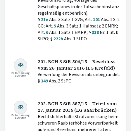
Revisionsvortrag; Vorlage des
Geschäftsplanes in der Tatsacheninstanz
regelmäßig entbehrlich).
§
21e
Abs. 3 Satz 1 GVG; Art.
101
Abs. 1 S. 2
GG; Art.
5
Abs. 3 Satz 1 Halbsatz 2 EMRK;
Art.
6
Abs. 1 Satz 1 EMRK; §
338
Nr. 1 lit. b
StPO; §
222b
Abs. 1 StPO
201. BGH 3 StR 506/15 – Beschluss
vom 26. Januar 2016 (LG Krefeld)
Entscheidung
Verwerfung der Revision als unbegründet.
aufrufen
§
349
Abs. 2 StPO
202. BGH 5 StR 387/15 – Urteil vom
27. Januar 2016 (LG Saarbrücken)
Entscheidung
Rechtsfehlerhafte Strafzumessung beim
aufrufen
schweren Raub (erhöhte Vorwerfbarkeit
aufgrund Begehung mehrerer Taten;