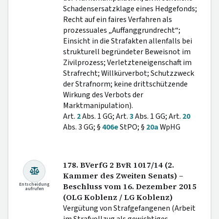
Schadensersatzklage eines Hedgefonds;
Recht auf ein faires Verfahren als
prozessuales „Auffanggrundrecht“;
Einsicht in die Strafakten allenfalls bei
strukturell begründeter Beweisnot im
Zivilprozess; Verletzteneigenschaft im
Strafrecht; Willkürverbot; Schutzzweck
der Strafnorm; keine drittschützende
Wirkung des Verbots der
Marktmanipulation).
Art.
2
Abs. 1 GG; Art.
3
Abs. 1 GG; Art.
20
Abs. 3 GG; §
406e
StPO; §
20a
WpHG
178. BVerfG 2 BvR 1017/14 (2.
Kammer des Zweiten Senats) –
Entscheidung
Beschluss vom 16. Dezember 2015
aufrufen
(OLG Koblenz / LG Koblenz)
Vergütung von Strafgefangenen (Arbeit
im Strafvollzug als gewichtiges