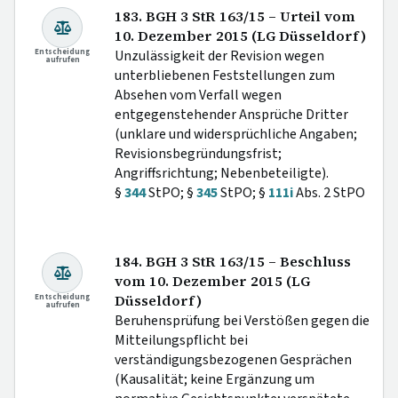
183. BGH 3 StR 163/15 – Urteil vom
10. Dezember 2015 (LG Düsseldorf)
Entscheidung
Unzulässigkeit der Revision wegen
aufrufen
unterbliebenen Feststellungen zum
Absehen vom Verfall wegen
entgegenstehender Ansprüche Dritter
(unklare und widersprüchliche Angaben;
Revisionsbegründungsfrist;
Angriffsrichtung; Nebenbeteiligte).
§
344
StPO; §
345
StPO; §
111i
Abs. 2 StPO
184. BGH 3 StR 163/15 – Beschluss
vom 10. Dezember 2015 (LG
Entscheidung
Düsseldorf)
aufrufen
Beruhensprüfung bei Verstößen gegen die
Mitteilungspflicht bei
verständigungsbezogenen Gesprächen
(Kausalität; keine Ergänzung um