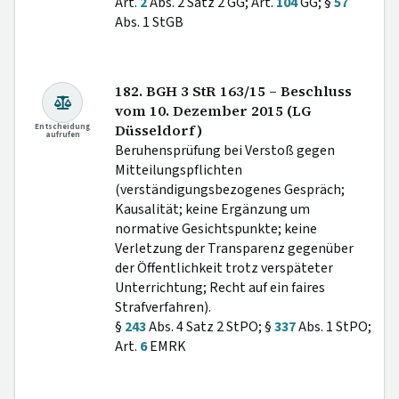
Art.
2
Abs. 2 Satz 2 GG; Art.
104
GG; §
57
Abs. 1 StGB
182. BGH 3 StR 163/15 – Beschluss
vom 10. Dezember 2015 (LG
Entscheidung
Düsseldorf)
aufrufen
Beruhensprüfung bei Verstoß gegen
Mitteilungspflichten
(verständigungsbezogenes Gespräch;
Kausalität; keine Ergänzung um
normative Gesichtspunkte; keine
Verletzung der Transparenz gegenüber
der Öffentlichkeit trotz verspäteter
Unterrichtung; Recht auf ein faires
Strafverfahren).
§
243
Abs. 4 Satz 2 StPO; §
337
Abs. 1 StPO;
Art.
6
EMRK