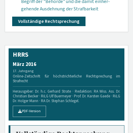
Begriff der "Behörde" und die damit einher­
gehende Aus­dehnung der Straf­barkeit
Vollständige Rechtsprechung
HRRS
März 2016
17. Jahrgang
Online-Zeitschrift für höchstrichterliche Rechtsprechung im
Strafrecht
Herausgeber: Dr. h.c. Gerhard Strate · Redaktion: RA Wiss. Ass. Dr.
Christian Becker · RiLG Ulf Buermeyer · Prof. Dr. Karsten Gaede · RiLG
Dr. Holger Mann · RA Dr. Stephan Schlegel.
PDF-Version