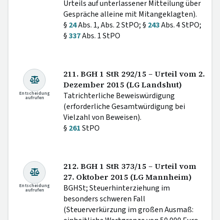
Urteils auf unterlassener Mitteilung über
Gespräche alleine mit Mitangeklagten).
§
24
Abs. 1, Abs. 2 StPO; §
243
Abs. 4 StPO;
§
337
Abs. 1 StPO
211. BGH 1 StR 292/15 – Urteil vom 2.
Dezember 2015 (LG Landshut)
Entscheidung
Tatrichterliche Beweiswürdigung
aufrufen
(erforderliche Gesamtwürdigung bei
Vielzahl von Beweisen).
§
261
StPO
212. BGH 1 StR 373/15 – Urteil vom
27. Oktober 2015 (LG Mannheim)
Entscheidung
BGHSt; Steuerhinterziehung im
aufrufen
besonders schweren Fall
(Steuerverkürzung im großen Ausmaß: