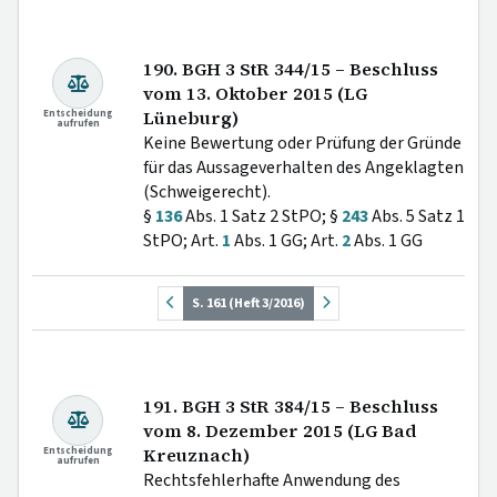
190. BGH 3 StR 344/15 – Beschluss
vom 13. Oktober 2015 (LG
Entscheidung
Lüneburg)
aufrufen
Keine Bewertung oder Prüfung der Gründe
für das Aussageverhalten des Angeklagten
(Schweigerecht).
§
136
Abs. 1 Satz 2 StPO; §
243
Abs. 5 Satz 1
StPO; Art.
1
Abs. 1 GG; Art.
2
Abs. 1 GG
S. 161 (Heft 3/2016)
191. BGH 3 StR 384/15 – Beschluss
vom 8. Dezember 2015 (LG Bad
Entscheidung
Kreuznach)
aufrufen
Rechtsfehlerhafte Anwendung des