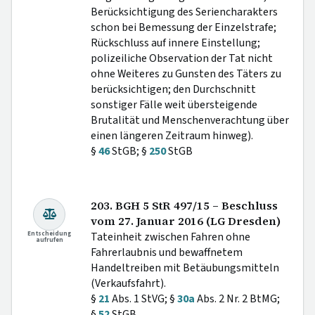
Berücksichtigung des Seriencharakters
schon bei Bemessung der Einzelstrafe;
Rückschluss auf innere Einstellung;
polizeiliche Observation der Tat nicht
ohne Weiteres zu Gunsten des Täters zu
berücksichtigen; den Durchschnitt
sonstiger Fälle weit übersteigende
Brutalität und Menschenverachtung über
einen längeren Zeitraum hinweg).
§
46
StGB; §
250
StGB
203. BGH 5 StR 497/15 – Beschluss
vom 27. Januar 2016 (LG Dresden)
Entscheidung
Tateinheit zwischen Fahren ohne
aufrufen
Fahrerlaubnis und bewaffnetem
Handeltreiben mit Betäubungsmitteln
(Verkaufsfahrt).
§
21
Abs. 1 StVG; §
30a
Abs. 2 Nr. 2 BtMG;
§
52
StGB