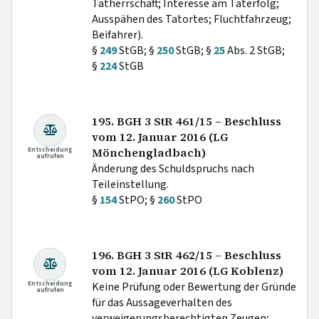
Tatherrschaft; Interesse am Taterfolg;
Ausspähen des Tatortes; Fluchtfahrzeug;
Beifahrer).
§
249
StGB; §
250
StGB; §
25
Abs. 2 StGB;
§
224
StGB
195. BGH 3 StR 461/15 – Beschluss
vom 12. Januar 2016 (LG
Entscheidung
Mönchengladbach)
aufrufen
Änderung des Schuldspruchs nach
Teileinstellung.
§
154
StPO; §
260
StPO
196. BGH 3 StR 462/15 – Beschluss
vom 12. Januar 2016 (LG Koblenz)
Entscheidung
Keine Prüfung oder Bewertung der Gründe
aufrufen
für das Aussageverhalten des
verweigerungsberechtigten Zeugen;