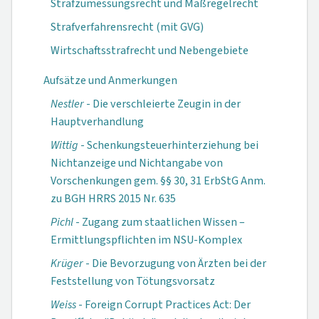
Strafzumessungsrecht und Maßregelrecht
Strafverfahrensrecht (mit GVG)
Wirtschaftsstrafrecht und Nebengebiete
Aufsätze und Anmerkungen
Nestler
- Die verschleierte Zeugin in der
Hauptverhandlung
Wittig
- Schenkungs­teuerhinter­ziehung bei
Nichtan­zeige und Nichtan­gabe von
Vorschenkungen gem. §§ 30, 31 ErbStG Anm.
zu BGH HRRS 2015 Nr. 635
Pichl
- Zugang zum staatlichen Wissen –
Ermittlungs­pflichten im NSU-Komplex
Krüger
- Die Bevorzugung von Ärzten bei der
Fest­stellung von Tötungs­vorsatz
Weiss
- Foreign Corrupt Practices Act: Der