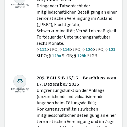
Entscheidung
Dringender Tatverdacht der
aufrufen
mitgliedschaftlichen Beteiligung an einer
terroristischen Vereinigung im Ausland
(„PKK“); Fluchtgefahr;
Schwerkriminalität; Verhältnismäßigkeit
Fortdauer der Untersuchungshaft über
sechs Monate.
§
112
StPO; §
116
StPO; §
120
StPO; §
121
StPO; §
129a
StGB; §
129b
StGB
209. BGH StB 15/15 – Beschluss vom
17. Dezember 2015
Entscheidung
Umgrenzungsfunktion der Anklage
aufrufen
(unzureichende individualisierende
Angaben beim Tötungsdelikt);
Konkurrenzverhältnis zwischen
mitgliedschaftlicher Beteiligung an einer
terroristischen Vereinigung und im Zuge