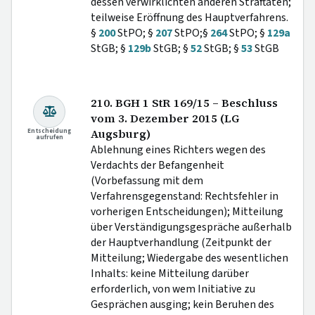
dessen verwirklichten anderen Straftaten;
teilweise Eröffnung des Hauptverfahrens.
§
200
StPO; §
207
StPO;§
264
StPO; §
129a
StGB; §
129b
StGB; §
52
StGB; §
53
StGB
210. BGH 1 StR 169/15 – Beschluss
vom 3. Dezember 2015 (LG
Entscheidung
Augsburg)
aufrufen
Ablehnung eines Richters wegen des
Verdachts der Befangenheit
(Vorbefassung mit dem
Verfahrensgegenstand: Rechtsfehler in
vorherigen Entscheidungen); Mitteilung
über Verständigungsgespräche außerhalb
der Hauptverhandlung (Zeitpunkt der
Mitteilung; Wiedergabe des wesentlichen
Inhalts: keine Mitteilung darüber
erforderlich, von wem Initiative zu
Gesprächen ausging; kein Beruhen des