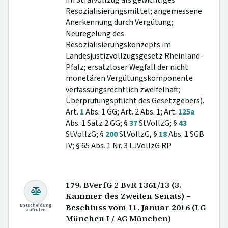
Resozialisierungsmittel; angemessene
Anerkennung durch Vergütung;
Neuregelung des
Resozialisierungskonzepts im
Landesjustizvollzugsgesetz Rheinland-
Pfalz; ersatzloser Wegfall der nicht
monetären Vergütungskomponente
verfassungsrechtlich zweifelhaft;
Überprüfungspflicht des Gesetzgebers).
Art.
1
Abs. 1 GG; Art. 2 Abs. 1; Art.
125a
Abs. 1 Satz 2 GG; §
37
StVollzG; §
43
StVollzG; §
200
StVollzG, §
18
Abs. 1 SGB
IV; § 65 Abs. 1 Nr. 3 LJVollzG RP
179. BVerfG 2 BvR 1361/13 (3.
Kammer des Zweiten Senats) –
Entscheidung
Beschluss vom 11. Januar 2016 (LG
aufrufen
München I / AG München)