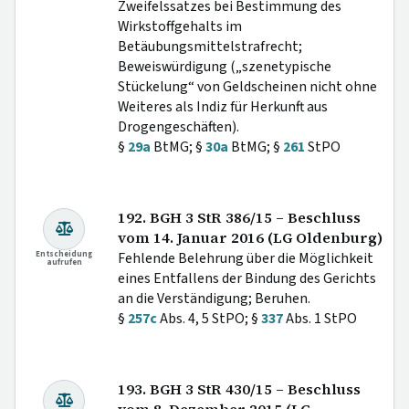
Zweifelssatzes bei Bestimmung des
Wirkstoffgehalts im
Betäubungsmittelstrafrecht;
Beweiswürdigung („szenetypische
Stückelung“ von Geldscheinen nicht ohne
Weiteres als Indiz für Herkunft aus
Drogengeschäften).
§
29a
BtMG; §
30a
BtMG; §
261
StPO
192. BGH 3 StR 386/15 – Beschluss
vom 14. Januar 2016 (LG Oldenburg)
Entscheidung
Fehlende Belehrung über die Möglichkeit
aufrufen
eines Entfallens der Bindung des Gerichts
an die Verständigung; Beruhen.
§
257c
Abs. 4, 5 StPO; §
337
Abs. 1 StPO
193. BGH 3 StR 430/15 – Beschluss