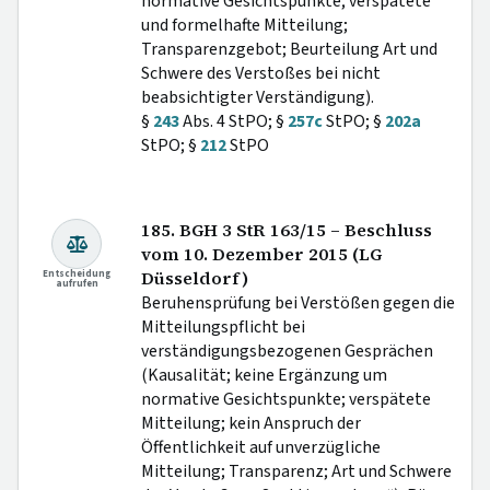
normative Gesichtspunkte; verspätete
und formelhafte Mitteilung;
Transparenzgebot; Beurteilung Art und
Schwere des Verstoßes bei nicht
beabsichtigter Verständigung).
§
243
Abs. 4 StPO; §
257c
StPO; §
202a
StPO; §
212
StPO
185. BGH 3 StR 163/15 – Beschluss
vom 10. Dezember 2015 (LG
Entscheidung
Düsseldorf)
aufrufen
Beruhensprüfung bei Verstößen gegen die
Mitteilungspflicht bei
verständigungsbezogenen Gesprächen
(Kausalität; keine Ergänzung um
normative Gesichtspunkte; verspätete
Mitteilung; kein Anspruch der
Öffentlichkeit auf unverzügliche
Mitteilung; Transparenz; Art und Schwere