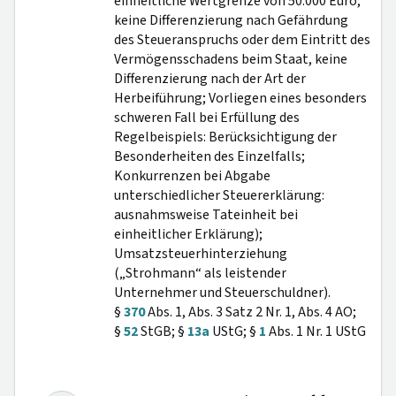
einheitliche Wertgrenze von 50.000 Euro,
keine Differenzierung nach Gefährdung
des Steueranspruchs oder dem Eintritt des
Vermögensschadens beim Staat, keine
Differenzierung nach der Art der
Herbeiführung; Vorliegen eines besonders
schweren Fall bei Erfüllung des
Regelbeispiels: Berücksichtigung der
Besonderheiten des Einzelfalls;
Konkurrenzen bei Abgabe
unterschiedlicher Steuererklärung:
ausnahmsweise Tateinheit bei
einheitlicher Erklärung);
Umsatzsteuerhinterziehung
(„Strohmann“ als leistender
Unternehmer und Steuerschuldner).
§
370
Abs. 1, Abs. 3 Satz 2 Nr. 1, Abs. 4 AO;
§
52
StGB; §
13a
UStG; §
1
Abs. 1 Nr. 1 UStG