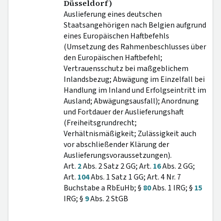
Düsseldorf)
Auslieferung eines deutschen
Staatsangehörigen nach Belgien aufgrund
eines Europäischen Haftbefehls
(Umsetzung des Rahmenbeschlusses über
den Europäischen Haftbefehl;
Vertrauensschutz bei maßgeblichem
Inlandsbezug; Abwägung im Einzelfall bei
Handlung im Inland und Erfolgseintritt im
Ausland; Abwägungsausfall); Anordnung
und Fortdauer der Auslieferungshaft
(Freiheitsgrundrecht;
Verhältnismäßigkeit; Zulässigkeit auch
vor abschließender Klärung der
Auslieferungsvoraussetzungen).
Art.
2
Abs. 2 Satz 2 GG; Art.
16
Abs. 2 GG;
Art.
104
Abs. 1 Satz 1 GG; Art. 4 Nr. 7
Buchstabe a RbEuHb; §
80
Abs. 1 IRG; §
15
IRG; §
9
Abs. 2 StGB