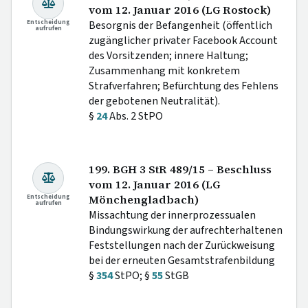
vom 12. Januar 2016 (LG Rostock)
Entscheidung
Besorgnis der Befangenheit (öffentlich
aufrufen
zugänglicher privater Facebook Account
des Vorsitzenden; innere Haltung;
Zusammenhang mit konkretem
Strafverfahren; Befürchtung des Fehlens
der gebotenen Neutralität).
§
24
Abs. 2 StPO
199. BGH 3 StR 489/15 – Beschluss
vom 12. Januar 2016 (LG
Entscheidung
Mönchengladbach)
aufrufen
Missachtung der innerprozessualen
Bindungswirkung der aufrechterhaltenen
Feststellungen nach der Zurückweisung
bei der erneuten Gesamtstrafenbildung
§
354
StPO; §
55
StGB