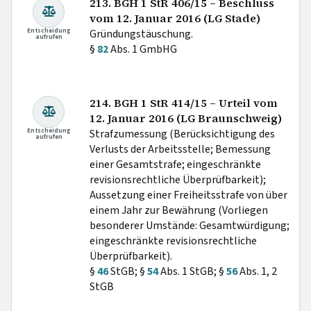
213. BGH 1 StR 406/15 – Beschluss
vom 12. Januar 2016 (LG Stade)
Entscheidung
Gründungstäuschung.
aufrufen
§
82
Abs. 1 GmbHG
214. BGH 1 StR 414/15 – Urteil vom
12. Januar 2016 (LG Braunschweig)
Entscheidung
Strafzumessung (Berücksichtigung des
aufrufen
Verlusts der Arbeitsstelle; Bemessung
einer Gesamtstrafe; eingeschränkte
revisionsrechtliche Überprüfbarkeit);
Aussetzung einer Freiheitsstrafe von über
einem Jahr zur Bewährung (Vorliegen
besonderer Umstände: Gesamtwürdigung;
eingeschränkte revisionsrechtliche
Überprüfbarkeit).
§
46
StGB; §
54
Abs. 1 StGB; §
56
Abs. 1, 2
StGB