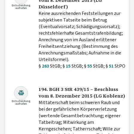
vom 8. Dezember 2015 (LG
Entscheidung
Düsseldorf)
aufrufen
Keine ausreichenden Feststellungen zur
subjektiven Tatseite beim Betrug
(Eventualvorsatz; Schädigungsvorsatz);
rechtsfehlerhafte Gesamtstrafenbildung;
Anrechnung von im Ausland erlittener
Freiheitsentziehung (Bestimmung des
Anrechnungsmaßstabs; Aufnahme in die
Urteilsformel).
§
263
StGB; §
15
StGB; §
55
StGB; §
51
StPO
194. BGH 3 StR 439/15 – Beschluss
vom 8. Dezember 2015 (LG Koblenz)
Entscheidung
Mittäterschaft beim schweren Raub und
aufrufen
bei der gefährlichen Körperverletzung
(wertende Gesamtbetrachtung; eigener
Tatbeitrag; Mitwirkung am
Kerngeschehen; Tatherrschaft; Wille zur