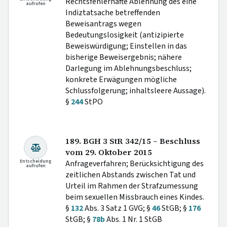
Rechtsfehlerhafte Ablehnung des eine
aufrufen
Indiztatsache betreffenden
Beweisantrags wegen
Bedeutungslosigkeit (antizipierte
Beweiswürdigung; Einstellen in das
bisherige Beweisergebnis; nähere
Darlegung im Ablehnungsbeschluss;
konkrete Erwägungen mögliche
Schlussfolgerung; inhaltsleere Aussage).
§
244
StPO
189. BGH 3 StR 342/15 – Beschluss
vom 29. Oktober 2015
Entscheidung
Anfrageverfahren; Berücksichtigung des
aufrufen
zeitlichen Abstands zwischen Tat und
Urteil im Rahmen der Strafzumessung
beim sexuellen Missbrauch eines Kindes.
§
132
Abs. 3 Satz 1 GVG; §
46
StGB; §
176
StGB; §
78b
Abs. 1 Nr. 1 StGB