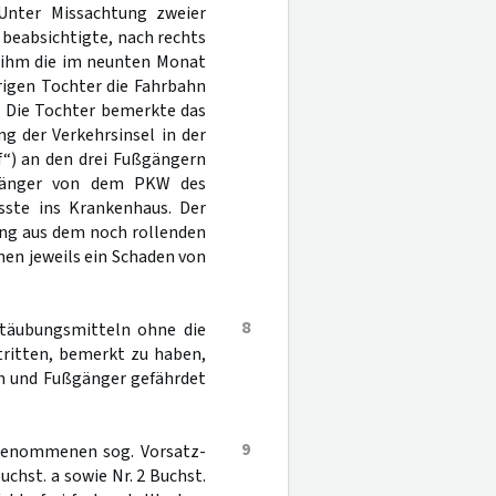
 Unter Missachtung zweier
r beabsichtigte, nach rechts
r ihm die im neunten Monat
rigen Tochter die Fahrbahn
e. Die Tochter bemerkte das
g der Verkehrsinsel in der
f“) an den drei Fußgängern
ßgänger von dem PKW des
sste ins Krankenhaus. Der
ang aus dem noch rollenden
nen jeweils ein Schaden von
8
etäubungsmitteln ohne die
stritten, bemerkt zu haben,
en und Fußgänger gefährdet
9
ngenommenen sog. Vorsatz-
Buchst. a sowie Nr. 2 Buchst.