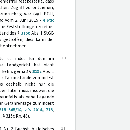
hlerfrei festgestellt, dass
chen Zugriff zu entziehen,
runtüchtig war (vgl. BGH,
nd vom 2. Juni 2015 -
4 StR
ine Feststellungen zu einer
tand des §
315c
Abs. 1 StGB
s getroffen; dies kann der
ht entnehmen.
10
tte es indes für den im
Das Landgericht hat nicht
verkehrs gemäß §
315c
Abs. 1
ller Tatumstände zumindest
ss deshalb nicht nur die
Der Täter muss insoweit die
eunfalls als nahe liegende
ser Gefahrenlage zumindest
StR 365/14
,
zfs 2014, 713
;
§ 315c Rn. 48).
11
 Nr. 2 Buchst. b (falsches