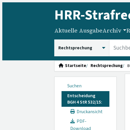
HRR
-Strafre
Aktuelle Ausgabe
Archiv
R
HRRS durchsuchen
Startseite
Rechtsprechung
B
Suchen
Entscheidung
BGH 4 StR 532/15:
Druckansicht
PDF-
Download