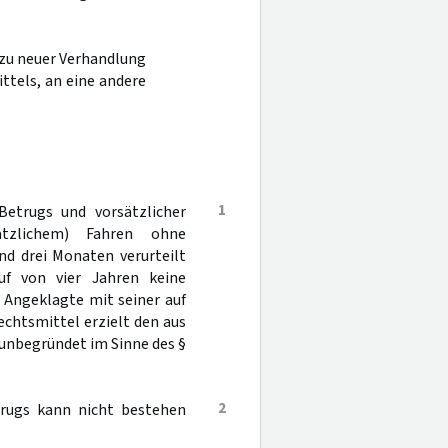
e zu neuer Verhandlung
ttels, an eine andere
1
etrugs und vorsätzlicher
ätzlichem) Fahren ohne
nd drei Monaten verurteilt
uf von vier Jahren keine
r Angeklagte mit seiner auf
echtsmittel erzielt den aus
 unbegründet im Sinne des §
2
trugs kann nicht bestehen