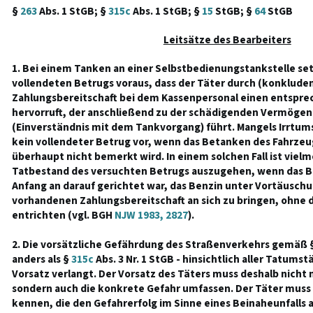
§
263
Abs. 1 StGB; §
315c
Abs. 1 StGB; §
15
StGB; §
64
StGB
Leitsätze des Bearbeiters
1. Bei einem Tanken an einer Selbstbedienungstankstelle se
vollendeten Betrugs voraus, dass der Täter durch (konklude
Zahlungsbereitschaft bei dem Kassenpersonal einen entspre
hervorruft, der anschließend zu der schädigenden Vermöge
(Einverständnis mit dem Tankvorgang) führt. Mangels Irrtum
kein vollendeter Betrug vor, wenn das Betanken des Fahrze
überhaupt nicht bemerkt wird. In einem solchen Fall ist vie
Tatbestand des versuchten Betrugs auszugehen, wenn das B
Anfang an darauf gerichtet war, das Benzin unter Vortäuschu
vorhandenen Zahlungsbereitschaft an sich zu bringen, ohne d
entrichten (vgl. BGH
NJW 1983, 2827
).
2. Die vorsätzliche Gefährdung des Straßenverkehrs gemäß 
anders als §
315c
Abs. 3 Nr. 1 StGB - hinsichtlich aller Tatum
Vorsatz verlangt. Der Vorsatz des Täters muss deshalb nicht 
sondern auch die konkrete Gefahr umfassen. Der Täter muss
kennen, die den Gefahrerfolg im Sinne eines Beinaheunfalls a