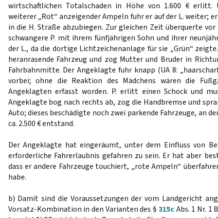
wirtschaftlichen Totalschaden in Höhe von 1.600 € erlitt.
weiterer „Rot“ anzeigender Ampeln fuhr er auf der L. weiter; e
in die H. Straße abzubiegen. Zur gleichen Zeit überquerte vo
schwangere P. mit ihrem fünfjährigen Sohn und ihrer neunjäh
der L., da die dortige Lichtzeichenanlage für sie „Grün“ zeigt
heranrasende Fahrzeug und zog Mutter und Bruder in Richtun
Fahrbahnmitte. Der Angeklagte fuhr knapp (UA 8: „haarschar
vorbei; ohne die Reaktion des Mädchens wären die Fu
Angeklagten erfasst worden. P. erlitt einen Schock und mu
Angeklagte bog nach rechts ab, zog die Handbremse und spr
Auto; dieses beschädigte noch zwei parkende Fahrzeuge, an de
ca. 2.500 € entstand.
Der Angeklagte hat eingeräumt, unter dem Einfluss von B
erforderliche Fahrerlaubnis gefahren zu sein. Er hat aber be
dass er andere Fahrzeuge touchiert, „rote Ampeln“ überfahr
habe.
b) Damit sind die Voraussetzungen der vom Landgericht a
Vorsatz-Kombination in den Varianten des §
315c
Abs. 1 Nr. 1 