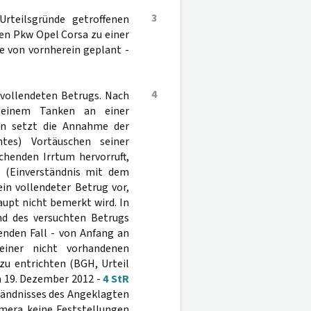
3
rteilsgründe getroffenen
en Pkw Opel Corsa zu einer
e von vornherein geplant -
4
 vollendeten Betrugs. Nach
 einem Tanken an einer
len setzt die Annahme der
tes) Vortäuschen seiner
chenden Irrtum hervorruft,
 (Einverständnis mit dem
in vollendeter Betrug vor,
upt nicht bemerkt wird. In
nd des versuchten Betrugs
enden Fall - von Anfang an
einer nicht vorhandenen
zu entrichten (BGH, Urteil
m 19. Dezember 2012 -
4 StR
tändnisses des Angeklagten
mera keine Feststellungen