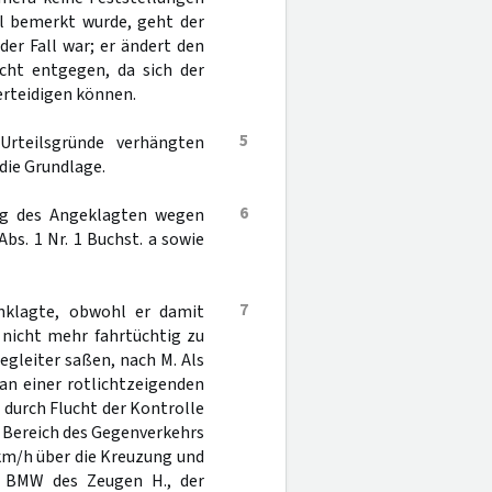
l bemerkt wurde, geht der
er Fall war; er ändert den
ht entgegen, da sich der
erteidigen können.
5
Urteilsgründe verhängten
die Grundlage.
6
ung des Angeklagten wegen
Abs. 1 Nr. 1 Buchst. a sowie
7
Anklagte, obwohl er damit
 nicht mehr fahrtüchtig zu
gleiter saßen, nach M. Als
an einer rotlichtzeigenden
durch Flucht der Kontrolle
n Bereich des Gegenverkehrs
 km/h über die Kreuzung und
en BMW des Zeugen H., der