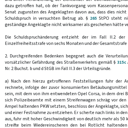
dazu getroffen hat, ob der Tankvorgang vom Kassenpersona
Senat zugunsten des Angeklagten davon aus, dass dies nicht d
Schuldspruch in versuchten Betrug ab. §
265
StPO steht nic
geständige Angeklagte nicht wirksamer als geschehen hätte v
Die Schuldspruchänderung entzieht der im Fall II.2 der 
Einzelfreiheitsstrafe von sechs Monaten und der Gesamtstrafe 
2. Durchgreifenden Bedenken begegnet auch die Verurteil
vorsätzlicher Gefährdung des Straßenverkehrs gemäß §
315c
Nr. 2 Buchst. b und d StGB im Fall II.3 der Urteilsgründe.
a) Nach den hierzu getroffenen Feststellungen fuhr der 
rechnete, infolge der zuvor konsumierten Betäubungsmittel
sein, mit dem von ihm entwendeten Opel Corsa, in dem drei Be
sich Polizeibeamte mit einem Streifenwagen schräg vor den 
Ampel haltenden PKW setzten, beschloss der Angeklagte, sich 
und einer Festnahme zu entziehen. Er scherte nach links in de
aus, fuhr mit hoher Geschwindigkeit von deutlich mehr als 50
streifte beim Wiedereinscheren den bei Rotlicht haltend