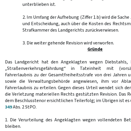
unterblieben ist.
2. Im Umfang der Aufhebung (Ziffer 1.b) wird die Sach
und Entscheidung, auch über die Kosten des Rechtsmi
Strafkammer des Landgerichts zurückverwiesen.
3. Die weiter gehende Revision wird verworfen.
Gründe
Das Landgericht hat den Angeklagten wegen Diebstahls, B
„Straßenverkehrsgefährdung“ in Tateinheit mit (vors
Fahrerlaubnis zu der Gesamtfreiheitsstrafe von drei Jahren u
sowie die Verwaltungsbehörde angewiesen, ihm vor Abla
Fahrerlaubnis zu erteilen. Gegen dieses Urteil wendet sich de
die Verletzung materiellen Rechts gestützten Revision. Das R
dem Beschlusstenor ersichtlichen Teilerfolg; im Übrigen ist es
349
Abs. 2 StPO.
1. Die Verurteilung des Angeklagten wegen vollendeten Be
bleiben.