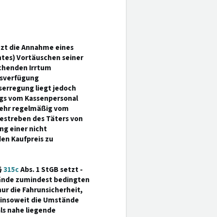
tzt die Annahme eines
ntes) Vortäuschen seiner
chenden Irrtum
nsverfügung
serregung liegt jedoch
ugs vom Kassenpersonal
lmehr regelmäßig vom
estreben des Täters von
ng einer nicht
en Kaufpreis zu
§
315c
Abs. 1 StGB setzt -
stände zumindest bedingten
nur die Fahrunsicherheit,
 insoweit die Umstände
ls nahe liegende