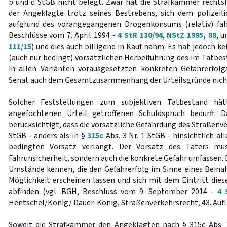
b und d StGB nicht belegt. Zwar hat die Strafkammer rechtsfe
der Angeklagte trotz seines Bestrebens, sich dem polizeili
aufgrund des vorangegangenen Drogenkonsums (relativ) fah
Beschlüsse vom 7. April 1994 -
4 StR 130/94
,
NStZ 1995, 88
, u
111/15
) und dies auch billigend in Kauf nahm. Es hat jedoch ke
(auch nur bedingt) vorsätzlichen Herbeiführung des im Tatbes
in allen Varianten vorausgesetzten konkreten Gefahrerfolg
Senat auch dem Gesamtzusammenhang der Urteilsgründe nic
Solcher Feststellungen zum subjektiven Tatbestand hä
angefochtenen Urteil getroffenen Schuldspruch bedurft: 
berücksichtigt, dass die vorsätzliche Gefährdung des Straßen
StGB - anders als in §
315c
Abs. 3 Nr. 1 StGB - hinsichtlich a
bedingten Vorsatz verlangt. Der Vorsatz des Täters mu
Fahrunsicherheit, sondern auch die konkrete Gefahr umfassen. 
Umstände kennen, die den Gefahrerfolg im Sinne eines Beinah
Möglichkeit erscheinen lassen und sich mit dem Eintritt die
abfinden (vgl. BGH, Beschluss vom 9. September 2014 -
4 
Hentschel/König/ Dauer-König, Straßenverkehrsrecht, 43. Aufl., 
Soweit die Strafkammer den Angeklagten nach § 315c Abs. 1