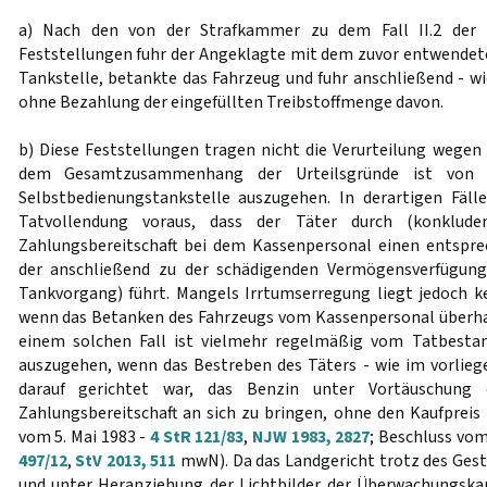
a) Nach den von der Strafkammer zu dem Fall II.2 der U
Feststellungen fuhr der Angeklagte mit dem zuvor entwendet
Tankstelle, betankte das Fahrzeug und fuhr anschließend - wi
ohne Bezahlung der eingefüllten Treibstoffmenge davon.
b) Diese Feststellungen tragen nicht die Verurteilung wegen
dem Gesamtzusammenhang der Urteilsgründe ist von
Selbstbedienungstankstelle auszugehen. In derartigen Fäl
Tatvollendung voraus, dass der Täter durch (konkluden
Zahlungsbereitschaft bei dem Kassenpersonal einen entspre
der anschließend zu der schädigenden Vermögensverfügung
Tankvorgang) führt. Mangels Irrtumserregung liegt jedoch ke
wenn das Betanken des Fahrzeugs vom Kassenpersonal überha
einem solchen Fall ist vielmehr regelmäßig vom Tatbesta
auszugehen, wenn das Bestreben des Täters - wie im vorlieg
darauf gerichtet war, das Benzin unter Vortäuschung 
Zahlungsbereitschaft an sich zu bringen, ohne den Kaufpreis 
vom 5. Mai 1983 -
4 StR 121/83
,
NJW 1983, 2827
; Beschluss vo
497/12
,
StV 2013, 511
mwN). Da das Landgericht trotz des Ges
und unter Heranziehung der Lichtbilder der Überwachungska