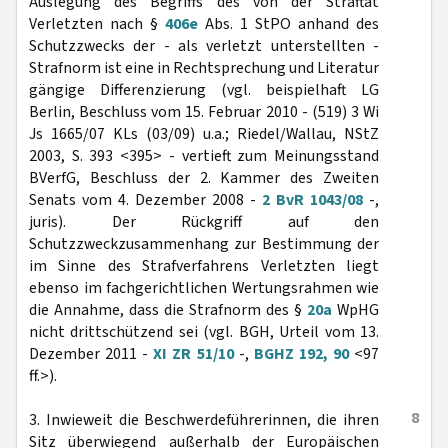
Auslegung des Begriffs des von der Straftat
Verletzten nach §
406e
Abs. 1 StPO anhand des
Schutzzwecks der - als verletzt unterstellten -
Strafnorm ist eine in Rechtsprechung und Literatur
gängige Differenzierung (vgl. beispielhaft LG
Berlin, Beschluss vom 15. Februar 2010 - (519) 3 Wi
Js 1665/07 KLs (03/09) u.a.; Riedel/Wallau, NStZ
2003, S. 393 <395> - vertieft zum Meinungsstand
BVerfG, Beschluss der 2. Kammer des Zweiten
Senats vom 4. Dezember 2008 -
2 BvR 1043/08
-,
juris). Der Rückgriff auf den
Schutzzweckzusammenhang zur Bestimmung der
im Sinne des Strafverfahrens Verletzten liegt
ebenso im fachgerichtlichen Wertungsrahmen wie
die Annahme, dass die Strafnorm des §
20a
WpHG
nicht drittschützend sei (vgl. BGH, Urteil vom 13.
Dezember 2011 -
XI ZR 51/10
-,
BGHZ 192, 90
<97
ff.>).
8
3. Inwieweit die Beschwerdeführerinnen, die ihren
Sitz überwiegend außerhalb der Europäischen