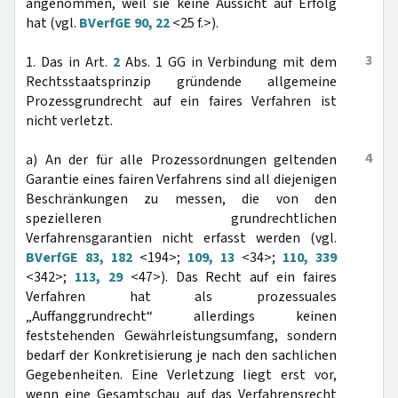
angenommen, weil sie keine Aussicht auf Erfolg
hat (vgl.
BVerfGE 90, 22
<25 f.>).
3
1. Das in Art.
2
Abs. 1 GG in Verbindung mit dem
Rechtsstaatsprinzip gründende allgemeine
Prozessgrundrecht auf ein faires Verfahren ist
nicht verletzt.
4
a) An der für alle Prozessordnungen geltenden
Garantie eines fairen Verfahrens sind all diejenigen
Beschränkungen zu messen, die von den
spezielleren grundrechtlichen
Verfahrensgarantien nicht erfasst werden (vgl.
BVerfGE 83, 182
<194>;
109, 13
<34>;
110, 339
<342>;
113, 29
<47>). Das Recht auf ein faires
Verfahren hat als prozessuales
„Auffanggrundrecht“ allerdings keinen
feststehenden Gewährleistungsumfang, sondern
bedarf der Konkretisierung je nach den sachlichen
Gegebenheiten. Eine Verletzung liegt erst vor,
wenn eine Gesamtschau auf das Verfahrensrecht