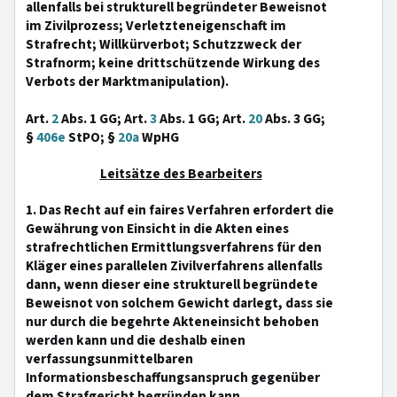
allenfalls bei strukturell begründeter Beweisnot
im Zivilprozess; Verletzteneigenschaft im
Strafrecht; Willkürverbot; Schutzzweck der
Strafnorm; keine drittschützende Wirkung des
Verbots der Marktmanipulation).
Art.
2
Abs. 1 GG; Art.
3
Abs. 1 GG; Art.
20
Abs. 3 GG;
§
406e
StPO; §
20a
WpHG
Leitsätze des Bearbeiters
1. Das Recht auf ein faires Verfahren erfordert die
Gewährung von Einsicht in die Akten eines
strafrechtlichen Ermittlungsverfahrens für den
Kläger eines parallelen Zivilverfahrens allenfalls
dann, wenn dieser eine strukturell begründete
Beweisnot von solchem Gewicht darlegt, dass sie
nur durch die begehrte Akteneinsicht behoben
werden kann und die deshalb einen
verfassungsunmittelbaren
Informationsbeschaffungsanspruch gegenüber
dem Strafgericht begründen kann.