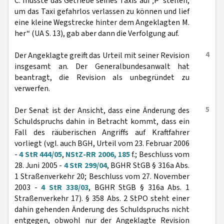
C. musste das Getriebe seines Taxis auf ‚P‘ stellen,
um das Taxi gefahrlos verlassen zu können und lief
eine kleine Wegstrecke hinter dem Angeklagten M.
her“ (UA S. 13), gab aber dann die Verfolgung auf.
4
Der Angeklagte greift das Urteil mit seiner Revision
insgesamt an. Der Generalbundesanwalt hat
beantragt, die Revision als unbegründet zu
verwerfen.
5
Der Senat ist der Ansicht, dass eine Änderung des
Schuldspruchs dahin in Betracht kommt, dass ein
Fall des räuberischen Angriffs auf Kraftfahrer
vorliegt (vgl. auch BGH, Urteil vom 23. Februar 2006
-
4 StR 444/05
,
NStZ-RR 2006, 185
f.; Beschluss vom
28. Juni 2005 -
4 StR 299/04
, BGHR StGB § 316a Abs.
1 Straßenverkehr 20; Beschluss vom 27. November
2003 -
4 StR 338/03
, BGHR StGB § 316a Abs. 1
Straßenverkehr 17). § 358 Abs. 2 StPO steht einer
dahin gehenden Änderung des Schuldspruchs nicht
entgegen, obwohl nur der Angeklagte Revision