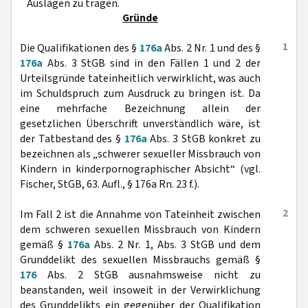
Auslagen zu tragen.
Gründe
1
Die Qualifikationen des §
176a
Abs. 2 Nr. 1 und des §
176a
Abs. 3 StGB sind in den Fällen 1 und 2 der
Urteilsgründe tateinheitlich verwirklicht, was auch
im Schuldspruch zum Ausdruck zu bringen ist. Da
eine mehrfache Bezeichnung allein der
gesetzlichen Überschrift unverständlich wäre, ist
der Tatbestand des §
176a
Abs. 3 StGB konkret zu
bezeichnen als „schwerer sexueller Missbrauch von
Kindern in kinderpornographischer Absicht“ (vgl.
Fischer, StGB, 63. Aufl., § 176a Rn. 23 f.).
2
Im Fall 2 ist die Annahme von Tateinheit zwischen
dem schweren sexuellen Missbrauch von Kindern
gemäß §
176a
Abs. 2 Nr. 1, Abs. 3 StGB und dem
Grunddelikt des sexuellen Missbrauchs gemäß §
176
Abs. 2 StGB ausnahmsweise nicht zu
beanstanden, weil insoweit in der Verwirklichung
des Grunddelikts ein gegenüber der Qualifikation