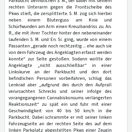
Parkbucht befindlichen S. M., der dabei mit seinem
rechten Unterarm gegen die Frontscheibe des
Pkws stieß, die zersplitterte. S. M. zog sich hierbei
neben einem Bluterguss am Knie und
Schürfwunden am Arm einen Kreuzbandriss zu. An.
R., die mit ihrer Tochter hinter den nebeneinander
laufenden S. M. und En. Si. ging, wurde von einem
Passanten „gerade noch rechtzeitig ... ehe auch sie
von dem Fahrzeug des Angeklagten erfasst werden
konnte“ zur Seite gestoßen. Sodann wollte der
Angeklagte „nicht ausschließbar“ in einer
Linkskurve an der Parkbucht und den dort
befindlichen Personen vorbeifahren, schlug das
Lenkrad aber „aufgrund des durch den Aufprall
verursachten Schrecks und seiner infolge des
vorangegangenen Cannabiskonsums verlängerten
Reaktionszeit“ zu spät ein und fuhr mit einer
Geschwindigkeit von 40 bis 50 km/h in die
Parkbucht. Dabei schrammte er mit seiner linken
Fahrzeugseite an der rechten Seite des auf dem
linken Parkplatz abgestellten Pkws einer Zeugin