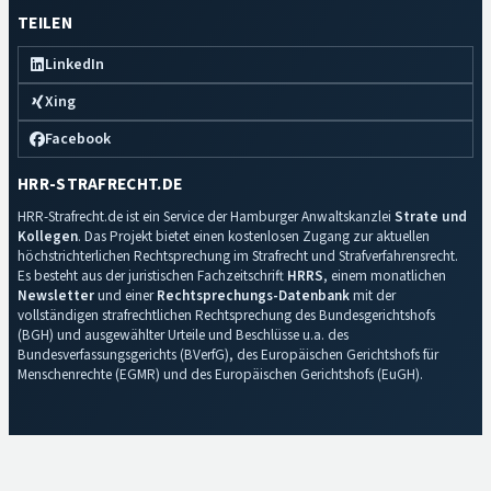
TEILEN
LinkedIn
Xing
Facebook
HRR-STRAFRECHT.DE
HRR-Strafrecht.de ist ein Service der Hamburger Anwaltskanzlei
Strate und
Kollegen
. Das Projekt bietet einen kostenlosen Zugang zur aktuellen
höchstrichterlichen Rechtsprechung im Strafrecht und Strafverfahrensrecht.
Es besteht aus der juristischen Fachzeitschrift
HRRS
, einem monatlichen
Newsletter
und einer
Rechtsprechungs-Datenbank
mit der
vollständigen strafrechtlichen Rechtsprechung des Bundesgerichtshofs
(BGH) und ausgewählter Urteile und Beschlüsse u.a. des
Bundesverfassungsgerichts (BVerfG), des Europäischen Gerichtshofs für
Menschenrechte (EGMR) und des Europäischen Gerichtshofs (EuGH).
Impressum
·
Datenschutz