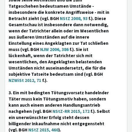
sowie seine Motivation und die zum
Tatgeschehen bedeutsamen Umstände -
insbesondere die konkrete Angriffsweise - mit in
Betracht zieht (vgl. BGH
NStZ 2008, 93
f.). Diese
Gesamtschau ist insbesondere dann notwendig,
wenn der Tatrichter allein oder im Wesentlichen
aus äußeren Umständen auf die innere
Einstellung eines Angeklagten zur Tat schließen
muss (vgl. BGH
NJW 2006, 386
f.). Sie ist
lückenhaft, wenn der Tatrichter sich mit
wesentlichen, den Angeklagten belastenden
Umständen nicht auseinandersetzt, die für die
subjektive Tatseite bedeutsam sind (vgl. BGH
NZWiSt 2012, 71
f.).
3. Ein mit bedingten Tötungsvorsatz handelnder
Täter muss kein Tötungsmotiv haben, sondern
kann auch einem anderen Handlungsantrieb
nachgehen (vgl. BGH
NStZ-RR 2015, 172
f.). Selbst
ein unerwünschter Erfolg steht dessen
billigender Inkaufnahme nicht entgegensteht
(vgl. BGH
NStZ 2015, 460
).