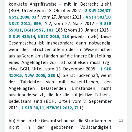
konkrete Angriffsweise - mit in Betracht zieht
(BGH, Urteile vom 18. Oktober 2007 -
3 StR 226/07
,
NStZ 2008, 93
f.; vom 27. Januar 2011 -
4 StR 502/10
,
NStZ 2011, 699
, 702; vom 22. März 2012 -
4 StR
558/11
,
BGHSt 57, 183
, 186 f.; vom 13. Januar 2015 -
5 StR 435/14
,
NStZ 2015, 216
jeweils mwN). Diese
Gesamtschau ist insbesondere dann notwendig,
wenn der Tatrichter allein oder im Wesentlichen
aus äußeren Umständen auf die innere Einstellung
eines Angeklagten zur Tat schließen muss (vgl.
etwa BGH, Urteil vom 13. Dezember 2005 -
1 StR
410/05
,
NJW 2006, 386
f.). Sie ist lückenhaft, wenn
der Tatrichter sich mit wesentlichen, den
Angeklagten belastenden Umständen nicht
auseinandersetzt, die für die subjektive Tatseite
bedeutsam sind (BGH, Urteil vom 8. September
2011 -
1 StR 38/11
,
NZWiSt 2012, 71
f.).
13
bb) Eine solche Gesamtschau hat die Strafkammer
nicht in der gebotenen Vollständigkeit