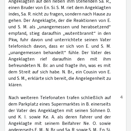
Angeklagten auf den neben ihm stehenden Sa. R.,
einen Bruder von En. Si. S. M. riet dem Angeklagten
indes, Sa. R. nicht zu fragen, sondern nach Hause zu
gehen. Der Angeklagte, der die Reaktionen von E.
und S. M. als „unangemessen und herabsetzend“
empfand, stieg daraufhin „wutentbrannt“ in den
Pkw, fuhr davon und unterrichtete seinen Vater
telefonisch davon, dass er sich von E. und S. M.
„unangemessen behandelt“ fühle. Der Vater des
Angeklagten rief daraufhin den mit ihm
befreundeten N. Br. an und fragte ihn, was es mit
dem Streit auf sich habe. N. Br., ein Cousin von E.
und S. M., erklärte sich bereit, die Angelegenheit zu
klären.
4
Nach weiteren Telefonaten trafen schließlich auf
dem Parkplatz eines Supermarktes in B. einerseits
der Vater des Angeklagten mit seinen Söhnen D.
und K. I. sowie Ke. A. als deren Fahrer und der
Angeklagte mit seinem Beifahrer Ne. O. sowie
andererseits E. M., N. Br. und Sa. R. sowie S. M., En. Si.