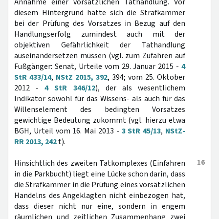
Annahme einer vorsätzlichen Tathandlung. Vor
diesem Hintergrund hätte sich die Strafkammer
bei der Prüfung des Vorsatzes in Bezug auf den
Handlungserfolg zumindest auch mit der
objektiven Gefährlichkeit der Tathandlung
auseinandersetzen müssen (vgl. zum Zufahren auf
Fußgänger: Senat, Urteile vom 29. Januar 2015 -
4
StR 433/14
,
NStZ 2015, 392
, 394; vom 25. Oktober
2012 -
4 StR 346/12
), der als wesentlichem
Indikator sowohl für das Wissens- als auch für das
Willenselement des bedingten Vorsatzes
gewichtige Bedeutung zukommt (vgl. hierzu etwa
BGH, Urteil vom 16. Mai 2013 -
3 StR 45/13
,
NStZ-
RR 2013, 242
f.).
16
Hinsichtlich des zweiten Tatkomplexes (Einfahren
in die Parkbucht) liegt eine Lücke schon darin, dass
die Strafkammer in die Prüfung eines vorsätzlichen
Handelns des Angeklagten nicht einbezogen hat,
dass dieser nicht nur eine, sondern in engem
räumlichen und zeitlichen Zusammenhang zwei