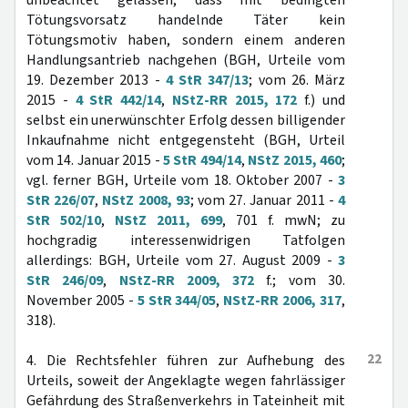
unbeachtet gelassen, dass mit bedingten
Tötungsvorsatz handelnde Täter kein
Tötungsmotiv haben, sondern einem anderen
Handlungsantrieb nachgehen (BGH, Urteile vom
19. Dezember 2013 -
4 StR 347/13
; vom 26. März
2015 -
4 StR 442/14
,
NStZ-RR 2015, 172
f.) und
selbst ein unerwünschter Erfolg dessen billigender
Inkaufnahme nicht entgegensteht (BGH, Urteil
vom 14. Januar 2015 -
5 StR 494/14
,
NStZ 2015, 460
;
vgl. ferner BGH, Urteile vom 18. Oktober 2007 -
3
StR 226/07
,
NStZ 2008, 93
; vom 27. Januar 2011 -
4
StR 502/10
,
NStZ 2011, 699
, 701 f. mwN; zu
hochgradig interessenwidrigen Tatfolgen
allerdings: BGH, Urteile vom 27. August 2009 -
3
StR 246/09
,
NStZ-RR 2009, 372
f.; vom 30.
November 2005 -
5 StR 344/05
,
NStZ-RR 2006, 317
,
318).
22
4. Die Rechtsfehler führen zur Aufhebung des
Urteils, soweit der Angeklagte wegen fahrlässiger
Gefährdung des Straßenverkehrs in Tateinheit mit