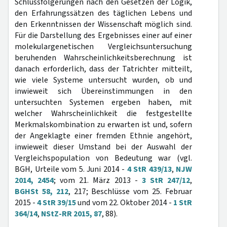
Schlussfolgerungen nach den Gesetzen der Logik,
den Erfahrungssätzen des täglichen Lebens und
den Erkenntnissen der Wissenschaft möglich sind.
Für die Darstellung des Ergebnisses einer auf einer
molekulargenetischen Vergleichsuntersuchung
beruhenden Wahrscheinlichkeitsberechnung ist
danach erforderlich, dass der Tatrichter mitteilt,
wie viele Systeme untersucht wurden, ob und
inwieweit sich Übereinstimmungen in den
untersuchten Systemen ergeben haben, mit
welcher Wahrscheinlichkeit die festgestellte
Merkmalskombination zu erwarten ist und, sofern
der Angeklagte einer fremden Ethnie angehört,
inwieweit dieser Umstand bei der Auswahl der
Vergleichspopulation von Bedeutung war (vgl.
BGH, Urteile vom 5. Juni 2014 -
4 StR 439/13
,
NJW
2014, 2454
; vom 21. März 2013 -
3 StR 247/12
,
BGHSt 58, 212
, 217; Beschlüsse vom 25. Februar
2015 -
4 StR 39/15
und vom 22. Oktober 2014 -
1 StR
364/14
,
NStZ-RR 2015, 87
, 88).