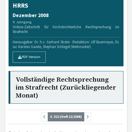
HRRS
Dezember 2008
9. Jahrgang
Online-Zeitschrift für höchstrichterliche Rechtsprechung im
Strafrecht
Herausgeber: Dr. h.c. Gerhard Strate · Redaktion: Ulf Buermeyer, Dr.
iur. Karsten Gaede, Stephan Schlegel (Webmaster)
PDF-Version
Vollständige Rechtsprechung
im Strafrecht (Zurückliegender
Monat)
S. 512 (Heft 12/2008)