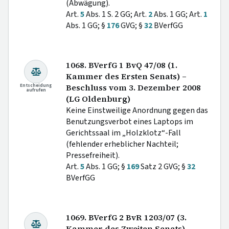
(Abwägung).
Art.
5
Abs. 1 S. 2 GG; Art.
2
Abs. 1 GG; Art.
1
Abs. 1 GG; §
176
GVG; §
32
BVerfGG
1068. BVerfG 1 BvQ 47/08 (1.
Kammer des Ersten Senats) –
Entscheidung
Beschluss vom 3. Dezember 2008
aufrufen
(LG Oldenburg)
Keine Einstweilige Anordnung gegen das
Benutzungsverbot eines Laptops im
Gerichtssaal im „Holzklotz“-Fall
(fehlender erheblicher Nachteil;
Pressefreiheit).
Art.
5
Abs. 1 GG; §
169
Satz 2 GVG; §
32
BVerfGG
1069. BVerfG 2 BvR 1203/07 (3.
Kammer des Zweiten Senats) –