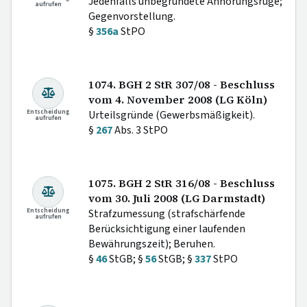
Jedenfalls unbegründete Anhörungsrüge;
aufrufen
Gegenvorstellung.
§
356a
StPO
1074. BGH 2 StR 307/08 - Beschluss
vom 4. November 2008 (LG Köln)
Entscheidung
Urteilsgründe (Gewerbsmäßigkeit).
aufrufen
§
267
Abs. 3 StPO
1075. BGH 2 StR 316/08 - Beschluss
vom 30. Juli 2008 (LG Darmstadt)
Entscheidung
Strafzumessung (strafschärfende
aufrufen
Berücksichtigung einer laufenden
Bewährungszeit); Beruhen.
§
46
StGB; §
56
StGB; §
337
StPO