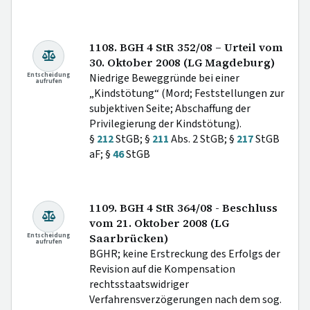
1108. BGH 4 StR 352/08 – Urteil vom
30. Oktober 2008 (LG Magdeburg)
Entscheidung
Niedrige Beweggründe bei einer
aufrufen
„Kindstötung“ (Mord; Feststellungen zur
subjektiven Seite; Abschaffung der
Privilegierung der Kindstötung).
§
212
StGB; §
211
Abs. 2 StGB; §
217
StGB
aF; §
46
StGB
1109. BGH 4 StR 364/08 - Beschluss
vom 21. Oktober 2008 (LG
Entscheidung
Saarbrücken)
aufrufen
BGHR; keine Erstreckung des Erfolgs der
Revision auf die Kompensation
rechtsstaatswidriger
Verfahrensverzögerungen nach dem sog.