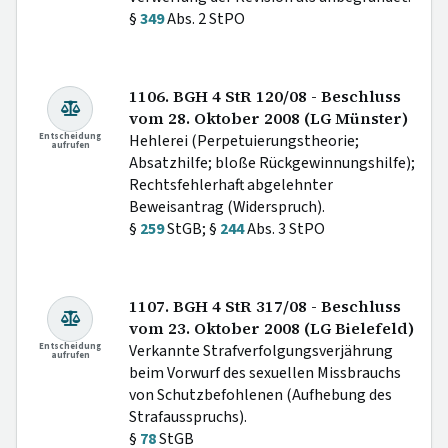
§
349
Abs. 2 StPO
1106. BGH 4 StR 120/08 - Beschluss
vom 28. Oktober 2008 (LG Münster)
Entscheidung
Hehlerei (Perpetuierungstheorie;
aufrufen
Absatzhilfe; bloße Rückgewinnungshilfe);
Rechtsfehlerhaft abgelehnter
Beweisantrag (Widerspruch).
§
259
StGB; §
244
Abs. 3 StPO
1107. BGH 4 StR 317/08 - Beschluss
vom 23. Oktober 2008 (LG Bielefeld)
Entscheidung
Verkannte Strafverfolgungsverjährung
aufrufen
beim Vorwurf des sexuellen Missbrauchs
von Schutzbefohlenen (Aufhebung des
Strafausspruchs).
§
78
StGB