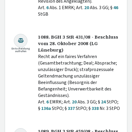
Revision des Angeklagten).
Art.
6
Abs. 1 EMRK; Art.
20
Abs. 3 GG; §
46
StGB
1088. BGH 3 StR 431/08 - Beschluss
vom 28. Oktober 2008 (LG
Entscheidung
Lüneburg)
aufrufen
Recht auf ein faires Verfahren
(Gesamtbetrachtung; Deal; Absprache;
unzulässiger Druck); strafprozessuale
Geltendmachung unzulässiger
Beeinflussung (Besorgnis der
Befangenheit; Unverwertbarkeit des
Geständnisses).
Art.
6
EMRK; Art.
20
Abs. 3 GG; §
24
StPO;
§
136a
StPO; §
337
StPO; §
338
Nr. 3 StPO
1089. BGH 3 StR 459/08 - Beschluss