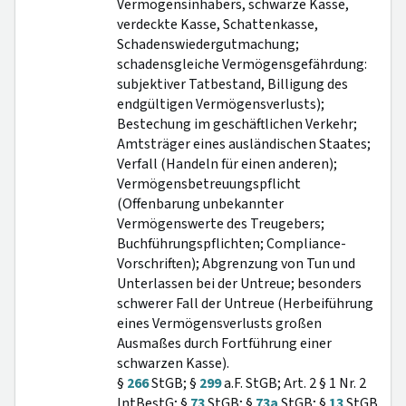
Vermögensinhabers, schwarze Kasse,
verdeckte Kasse, Schattenkasse,
Schadenswiedergutmachung;
schadensgleiche Vermögensgefährdung:
subjektiver Tatbestand, Billigung des
endgültigen Vermögensverlusts);
Bestechung im geschäftlichen Verkehr;
Amtsträger eines ausländischen Staates;
Verfall (Handeln für einen anderen);
Vermögensbetreuungspflicht
(Offenbarung unbekannter
Vermögenswerte des Treugebers;
Buchführungspflichten; Compliance-
Vorschriften); Abgrenzung von Tun und
Unterlassen bei der Untreue; besonders
schwerer Fall der Untreue (Herbeiführung
eines Vermögensverlusts großen
Ausmaßes durch Fortführung einer
schwarzen Kasse).
§
266
StGB; §
299
a.F. StGB; Art. 2 § 1 Nr. 2
IntBestG; §
73
StGB; §
73a
StGB; §
13
StGB