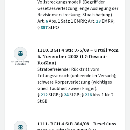
Vollstreckungsmodell (Begriff der
Gesetzesverletzung; enge Auslegung der
Revisionserstreckung; Staatshaftung).
Art.
6
Abs. 1 Satz 1 EMRK; Art.
13
EMRK;
§
357
StPO
1110. BGH 4 StR 375/08 – Urteil vom
6. November 2008 (LG Dessau-
Entscheidung
Roßlau)
aufrufen
Strafbefreiender Rücktritt vom
Tötungsversuch (unbeendeter Versuch);
schwere Körperverletzung (wichtiges
Glied: Taubheit zweier Finger).
§
212
StGB; §
24
StGB; §
226
Abs. 1 Nr. 2
StGB
1111. BGH 4 StR 384/08 - Beschluss