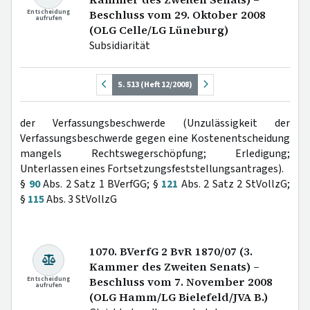
Entscheidung
Beschluss vom 29. Oktober 2008
aufrufen
(OLG Celle/LG Lüneburg)
Subsidiarität
S. 513 (Heft 12/2008)
der Verfassungsbeschwerde (Unzulässigkeit der
Verfassungsbeschwerde gegen eine Kostenentscheidung
mangels Rechtswegerschöpfung; Erledigung;
Unterlassen eines Fortsetzungsfeststellungsantrages).
§
90
Abs. 2 Satz 1 BVerfGG; §
121
Abs. 2 Satz 2 StVollzG;
§
115
Abs. 3 StVollzG
1070. BVerfG 2 BvR 1870/07 (3.
Kammer des Zweiten Senats) –
Entscheidung
Beschluss vom 7. November 2008
aufrufen
(OLG Hamm/LG Bielefeld/JVA B.)