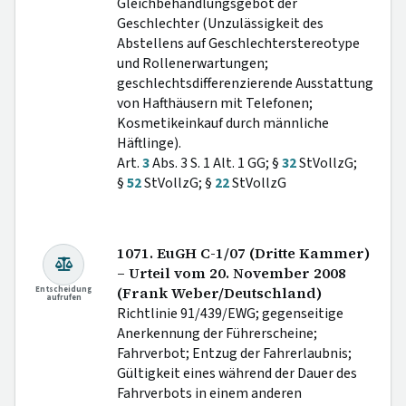
Gleichbehandlungsgebot der
Geschlechter (Unzulässigkeit des
Abstellens auf Geschlechterstereotype
und Rollenerwartungen;
geschlechtsdifferenzierende Ausstattung
von Hafthäusern mit Telefonen;
Kosmetikeinkauf durch männliche
Häftlinge).
Art.
3
Abs. 3 S. 1 Alt. 1 GG; §
32
StVollzG;
§
52
StVollzG; §
22
StVollzG
1071. EuGH C-1/07 (Dritte Kammer)
– Urteil vom 20. November 2008
Entscheidung
(Frank Weber/Deutschland)
aufrufen
Richtlinie 91/439/EWG; gegenseitige
Anerkennung der Führerscheine;
Fahrverbot; Entzug der Fahrerlaubnis;
Gültigkeit eines während der Dauer des
Fahrverbots in einem anderen