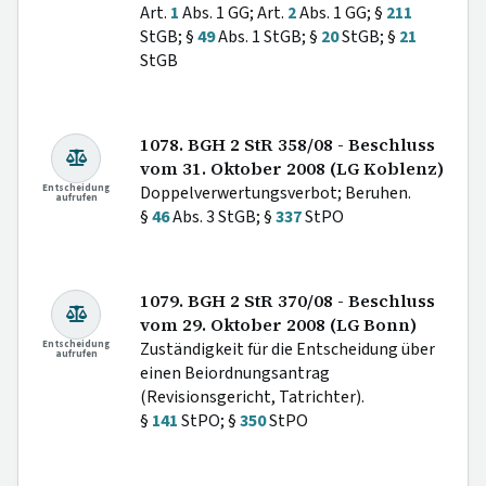
Art.
1
Abs. 1 GG; Art.
2
Abs. 1 GG; §
211
StGB; §
49
Abs. 1 StGB; §
20
StGB; §
21
StGB
1078. BGH 2 StR 358/08 - Beschluss
vom 31. Oktober 2008 (LG Koblenz)
Entscheidung
Doppelverwertungsverbot; Beruhen.
aufrufen
§
46
Abs. 3 StGB; §
337
StPO
1079. BGH 2 StR 370/08 - Beschluss
vom 29. Oktober 2008 (LG Bonn)
Entscheidung
Zuständigkeit für die Entscheidung über
aufrufen
einen Beiordnungsantrag
(Revisionsgericht, Tatrichter).
§
141
StPO; §
350
StPO