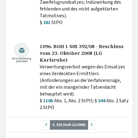
Zweifelsgrundsatzes; Indizwirkung des
fehlenden und des nicht aufgeklärten
Tatmotives).
§
261
StPO
1096. BGH 1 StR 392/08 - Beschluss
vom 23. Oktober 2008 (LG
Entscheidung
Karlsruhe)
aufrufen
Verwertungsverbot wegen des Einsatzes
eines Verdeckten Ermittlers
(Anforderungen an die Verfahrensrüge,
mit der ein mangelnder Tatverdacht
behauptet wird).
§
110b
Abs. 1, Abs. 2 StPO; §
344
Abs. 2 Satz
2 StPO
S. 515 (Heft 12/2008)