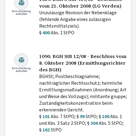
vom 21. Oktober 2008 (LG Verden)
Entscheidung
Unzulässige Revision der Nebenklage
aufrufen
(fehlende Angabe eines zulässigen
Rechtsmittelziels).
§
400
Abs. 1 StPO
1090. BGH StB 12/08 - Beschluss vom
8. Oktober 2008 (Ermittlungsrichter
Entscheidung
des BGH)
aufrufen
BGHSt; Postbeschlagnahme;
nachträglicher Rechtsschutz; heimliche
Ermittlungsmaßnahmen (Anordnung; Art
und Weise des Vollzugs); militante gruppe;
Zuständigkeitskonzentration beim
erkennenden Gericht.
§
101
Abs. 7 StPO; §
99
StPO; §
100
Abs. 1
und Abs. 3 Satz 2 StPO; §
304
Abs. 5 StPO;
§
162
StPO