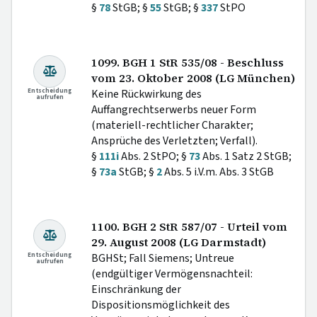
§
78
StGB; §
55
StGB; §
337
StPO
1099. BGH 1 StR 535/08 - Beschluss
vom 23. Oktober 2008 (LG München)
Entscheidung
Keine Rückwirkung des
aufrufen
Auffangrechtserwerbs neuer Form
(materiell-rechtlicher Charakter;
Ansprüche des Verletzten; Verfall).
§
111i
Abs. 2 StPO; §
73
Abs. 1 Satz 2 StGB;
§
73a
StGB; §
2
Abs. 5 i.V.m. Abs. 3 StGB
1100. BGH 2 StR 587/07 - Urteil vom
29. August 2008 (LG Darmstadt)
Entscheidung
BGHSt; Fall Siemens; Untreue
aufrufen
(endgültiger Vermögensnachteil:
Einschränkung der
Dispositionsmöglichkeit des