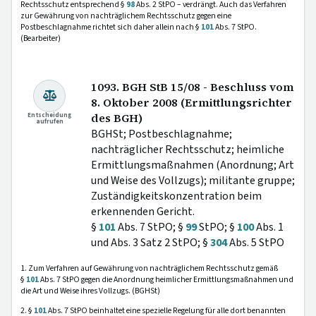
Rechtsschutz entsprechend §
98
Abs. 2 StPO – verdrängt. Auch das Verfahren
zur Gewährung von nachträglichem Rechtsschutz gegen eine
Postbeschlagnahme richtet sich daher allein nach §
101
Abs. 7 StPO.
(Bearbeiter)
1093. BGH StB 15/08 - Beschluss vom
8. Oktober 2008 (Ermittlungsrichter
Entscheidung
des BGH)
aufrufen
BGHSt; Postbeschlagnahme;
nachträglicher Rechtsschutz; heimliche
Ermittlungsmaßnahmen (Anordnung; Art
und Weise des Vollzugs); militante gruppe;
Zuständigkeitskonzentration beim
erkennenden Gericht.
§
101
Abs. 7 StPO; §
99
StPO; §
100
Abs. 1
und Abs. 3 Satz 2 StPO; §
304
Abs. 5 StPO
1. Zum Verfahren auf Gewährung von nachträglichem Rechtsschutz gemäß
§
101
Abs. 7 StPO gegen die Anordnung heimlicher Ermittlungsmaßnahmen und
die Art und Weise ihres Vollzugs. (BGHSt)
2. §
101
Abs. 7 StPO beinhaltet eine spezielle Regelung für alle dort benannten