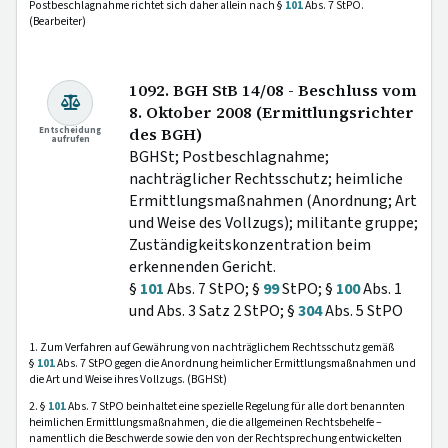
Postbeschlagnahme richtet sich daher allein nach §
101
Abs. 7 StPO.
(Bearbeiter)
1092. BGH StB 14/08 - Beschluss vom
8. Oktober 2008 (Ermittlungsrichter
Entscheidung
des BGH)
aufrufen
BGHSt; Postbeschlagnahme;
nachträglicher Rechtsschutz; heimliche
Ermittlungsmaßnahmen (Anordnung; Art
und Weise des Vollzugs); militante gruppe;
Zuständigkeitskonzentration beim
erkennenden Gericht.
§
101
Abs. 7 StPO; §
99
StPO; §
100
Abs. 1
und Abs. 3 Satz 2 StPO; §
304
Abs. 5 StPO
1. Zum Verfahren auf Gewährung von nachträglichem Rechtsschutz gemäß
§
101
Abs. 7 StPO gegen die Anordnung heimlicher Ermittlungsmaßnahmen und
die Art und Weise ihres Vollzugs. (BGHSt)
2. §
101
Abs. 7 StPO beinhaltet eine spezielle Regelung für alle dort benannten
heimlichen Ermittlungsmaßnahmen, die die allgemeinen Rechtsbehelfe –
namentlich die Beschwerde sowie den von der Rechtsprechung entwickelten