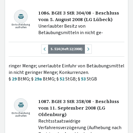
1086. BGH 3 StR 304/08 - Beschluss
vom 5. August 2008 (LG Lübeck)
Entscheidung
Unerlaubter Besitz von
aufrufen
Betäubungsmitteln in nicht ge-
S. 514 (Heft 12/2008)
ringer Menge; unerlaubte Einfuhr von Betäubungsmittel
in nicht geringer Menge; Konkurrenzen.
§
29
BtMG; §
29a
BtMG; §
52
StGB; §
53
StGB
1087. BGH 3 StR 358/08 - Beschluss
vom 11. September 2008 (LG
Entscheidung
Oldenburg)
aufrufen
Rechtsstaatswidrige
Verfahrensverzögerung (Aufhebung nach