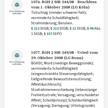
1076. BGH 2 StR 344/08 - Beschluss
vom 1. Oktober 2008 (LG Köln)
Entscheidung
Totschlag (minder schwerer Fall);
aufrufen
verminderte Schuldfähigkeit;
Strafmilderung; Beruhen.
§
212
StGB; §
213
StGB; §
21
StGB; §
49
Abs.
1 StGB; §
337
StPO
1077. BGH 2 StR 349/08 - Urteil vom
29. Oktober 2008 (LG Bonn)
Entscheidung
BGHSt; Mord (niedrige Beweggründe);
aufrufen
verminderte Schuldfähigkeit
(eingeschränkte Steuerungsfähigkeit;
tiefgreifende Bewusststeinsstörung;
Affektdurchbruch);
Strafrahmenverschiebung (lebenslange
Freiheitsstrafe; Versagung; verschuldeter
Affekt; Schuldprinzip); Schuldunfähigkeit
(Versagung; Darlegung; Urteilsgründe).