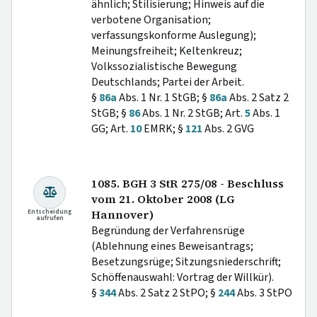
ähnlich; Stilisierung; Hinweis auf die
verbotene Organisation;
verfassungskonforme Auslegung);
Meinungsfreiheit; Keltenkreuz;
Volkssozialistische Bewegung
Deutschlands; Partei der Arbeit.
§
86a
Abs. 1 Nr. 1 StGB; §
86a
Abs. 2 Satz 2
StGB; §
86
Abs. 1 Nr. 2 StGB; Art.
5
Abs. 1
GG; Art.
10
EMRK; §
121
Abs. 2 GVG
1085. BGH 3 StR 275/08 - Beschluss
vom 21. Oktober 2008 (LG
Entscheidung
Hannover)
aufrufen
Begründung der Verfahrensrüge
(Ablehnung eines Beweisantrags;
Besetzungsrüge; Sitzungsniederschrift;
Schöffenauswahl: Vortrag der Willkür).
§
344
Abs. 2 Satz 2 StPO; §
244
Abs. 3 StPO