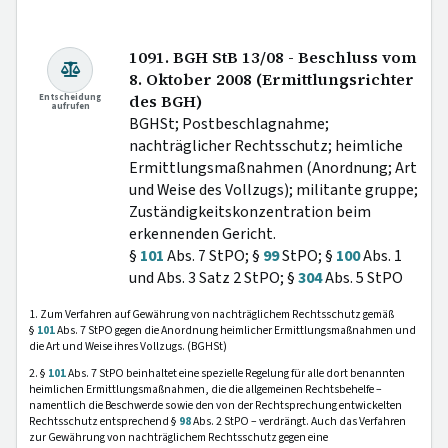
1091. BGH StB 13/08 - Beschluss vom
8. Oktober 2008 (Ermittlungsrichter
Entscheidung
des BGH)
aufrufen
BGHSt; Postbeschlagnahme;
nachträglicher Rechtsschutz; heimliche
Ermittlungsmaßnahmen (Anordnung; Art
und Weise des Vollzugs); militante gruppe;
Zuständigkeitskonzentration beim
erkennenden Gericht.
§
101
Abs. 7 StPO; §
99
StPO; §
100
Abs. 1
und Abs. 3 Satz 2 StPO; §
304
Abs. 5 StPO
1. Zum Verfahren auf Gewährung von nachträglichem Rechtsschutz gemäß
§
101
Abs. 7 StPO gegen die Anordnung heimlicher Ermittlungsmaßnahmen und
die Art und Weise ihres Vollzugs. (BGHSt)
2. §
101
Abs. 7 StPO beinhaltet eine spezielle Regelung für alle dort benannten
heimlichen Ermittlungsmaßnahmen, die die allgemeinen Rechtsbehelfe –
namentlich die Beschwerde sowie den von der Rechtsprechung entwickelten
Rechtsschutz entsprechend §
98
Abs. 2 StPO – verdrängt. Auch das Verfahren
zur Gewährung von nachträglichem Rechtsschutz gegen eine