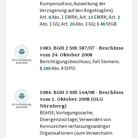
Kompensation; Auswirkung der
Verzögerung auf den Angeklagten).
Art.
6
Abs. 1 EMRK; Art.
13
EMRK; Art.
2
Abs. 1 GG; Art.
20
Abs. 3 GG; §
46
StGB
1083. BGH 2 StR 587/07 - Beschluss
vom 24. Oktober 2008
Entscheidung
Berichtigungsbeschluss; Fall Siemens.
aufrufen
§
260
Abs. 4 StPO
1084. BGH 3 StR 164/08 - Beschluss
vom 1. Oktober 2008 (OLG
Entscheidung
Nürnberg)
aufrufen
BGHSt; Vorlegungssache;
Divergenzvorlage; Verwenden von
Kennzeichen verfassungswidriger
Organisationen (zum Verwechseln