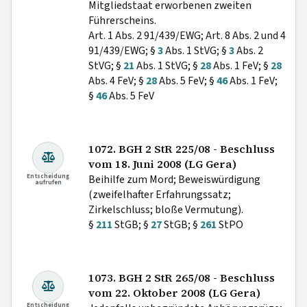
Mitgliedstaat erworbenen zweiten
Führerscheins.
Art. 1 Abs. 2 91/439/EWG; Art. 8 Abs. 2 und 4
91/439/EWG; §
3
Abs. 1 StVG; §
3
Abs. 2
StVG; §
21
Abs. 1 StVG; §
28
Abs. 1 FeV; §
28
Abs. 4 FeV; §
28
Abs. 5 FeV; §
46
Abs. 1 FeV;
§
46
Abs. 5 FeV
1072. BGH 2 StR 225/08 - Beschluss
vom 18. Juni 2008 (LG Gera)
Entscheidung
Beihilfe zum Mord; Beweiswürdigung
aufrufen
(zweifelhafter Erfahrungssatz;
Zirkelschluss; bloße Vermutung).
§
211
StGB; §
27
StGB; §
261
StPO
1073. BGH 2 StR 265/08 - Beschluss
vom 22. Oktober 2008 (LG Gera)
Entscheidung