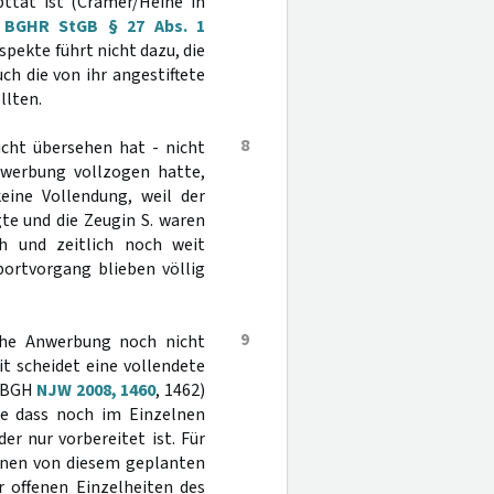
upttat ist (Cramer/Heine in
h
BGHR StGB § 27 Abs. 1
pekte führt nicht dazu, die
ch die von ihr angestiftete
llten.
8
icht übersehen hat - nicht
nwerbung vollzogen hatte,
eine Vollendung, weil der
te und die Zeugin S. waren
h und zeitlich noch weit
portvorgang blieben völlig
9
iche Anwerbung noch nicht
t scheidet eine vollendete
 (BGH
NJW 2008, 1460
, 1462)
ne dass noch im Einzelnen
r nur vorbereitet ist. Für
einen von diesem geplanten
r offenen Einzelheiten des