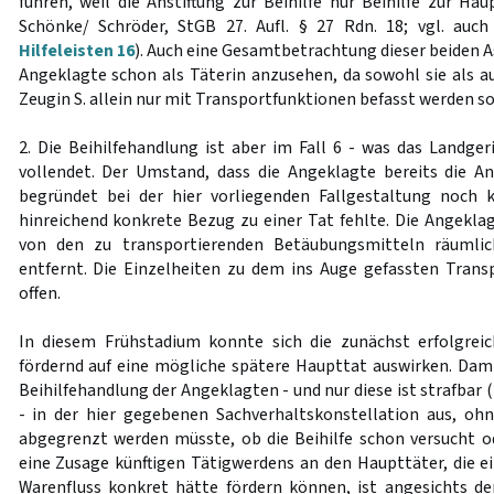
führen, weil die Anstiftung zur Beihilfe nur Beihilfe zur Ha
Schönke/ Schröder, StGB 27. Aufl. § 27 Rdn. 18; vgl. auc
Hilfeleisten 16
). Auch eine Gesamtbetrachtung dieser beiden As
Angeklagte schon als Täterin anzusehen, da sowohl sie als au
Zeugin S. allein nur mit Transportfunktionen befasst werden so
2. Die Beihilfehandlung ist aber im Fall 6 - was das Landger
vollendet. Der Umstand, dass die Angeklagte bereits die A
begründet bei der hier vorliegenden Fallgestaltung noch k
hinreichend konkrete Bezug zu einer Tat fehlte. Die Angeklag
von den zu transportierenden Betäubungsmitteln räumlic
entfernt. Die Einzelheiten zu dem ins Auge gefassten Trans
offen.
In diesem Frühstadium konnte sich die zunächst erfolgre
fördernd auf eine mögliche spätere Haupttat auswirken. Dami
Beihilfehandlung der Angeklagten - und nur diese ist strafbar
- in der hier gegebenen Sachverhaltskonstellation aus, oh
abgegrenzt werden müsste, ob die Beihilfe schon versucht ode
eine Zusage künftigen Tätigwerdens an den Haupttäter, die 
Warenfluss konkret hätte fördern können, ist angesichts de