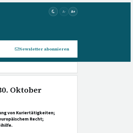
A-
A+
Newsletter abonnieren
30. Oktober
ng von Kuriertätigkeiten;
 europäischem Recht;
hilfe.