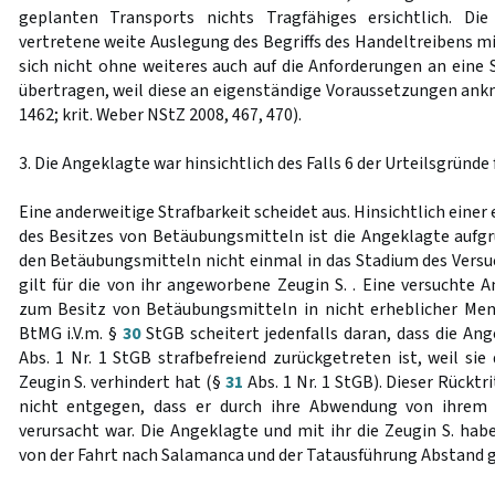
geplanten Transports nichts Tragfähiges ersichtlich. Di
vertretene weite Auslegung des Begriffs des Handeltreibens m
sich nicht ohne weiteres auch auf die Anforderungen an eine 
übertragen, weil diese an eigenständige Voraussetzungen an
1462; krit. Weber NStZ 2008, 467, 470).
3. Die Angeklagte war hinsichtlich des Falls 6 der Urteilsgründe
Eine anderweitige Strafbarkeit scheidet aus. Hinsichtlich eine
des Besitzes von Betäubungsmitteln ist die Angeklagte aufg
den Betäubungsmitteln nicht einmal in das Stadium des Versu
gilt für die von ihr angeworbene Zeugin S. . Eine versuchte 
zum Besitz von Betäubungsmitteln in nicht erheblicher Me
BtMG i.V.m. §
30
StGB scheitert jedenfalls daran, dass die An
Abs. 1 Nr. 1 StGB strafbefreiend zurückgetreten ist, weil si
Zeugin S. verhindert hat (§
31
Abs. 1 Nr. 1 StGB). Dieser Rücktri
nicht entgegen, dass er durch ihre Abwendung von ihrem 
verursacht war. Die Angeklagte und mit ihr die Zeugin S. h
von der Fahrt nach Salamanca und der Tatausführung Abstan