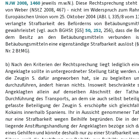
NJW 2008, 1460
jeweils m.w.N.). Diese Rechtsprechung steht
von Weber (NStZ 2008, 467) - nicht im Widerspruch zum Rah
Europäischen Union vom 25. Oktober 2004 (ABl. L 335/8 vom 11
verlangte Strafbarkeit des Beförderns von Betäubungsmit
gewährleistet (vgl. auch BGHSt [GS]
50, 252
, 256), dass die 
dem Besitz an den Betäubungsmitteln verbunden i
Betäubungsmitteln eine eigenständige Strafbarkeit auslöst (§ 2
Nr. 2 BtMG).
b) Nach den Kriterien der Rechtsprechung liegt lediglich ein
Angeklagte sollte in untergeordneter Stellung tätig werden. 
die Zeugin S. dafür angeworben hat, sie zu begleiten u
durchzuführen, ändert hieran nichts. Insoweit beschränkte 
Angeklagten allein auf denselben Abschnitt der Tatha
Durchführung des Transports, an dem sie auch selbst beteilig
gefasste Beteiligung der Zeugin S. erschöpfte sich gleichfa
Kokains innerhalb Spaniens. Ihr in Aussicht genommener Tat
nur eine Strafbarkeit wegen Beihilfe begründen. Die in de
liegende Anstiftungshandlung der Angeklagten bezöge sich d
eines Gehilfen und könnte deshalb nur zu einer Strafbarkeit we