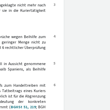
3
Angeklagte nicht mehr nach
 sie in die Kuriertätigkeit
4
sprüche wegen Beihilfe zum
t geringer Menge nicht zu
l 6 rechtlicher Überprüfung
5
all in Aussicht genommene
alb Spaniens, als Beihilfe
6
fs zum Handeltreiben mit
 Tatbeitrags eines Kuriers
ich ist für die Abgrenzung
edeutung der konkreten
ommt (
BGHSt 51, 219
; BGH