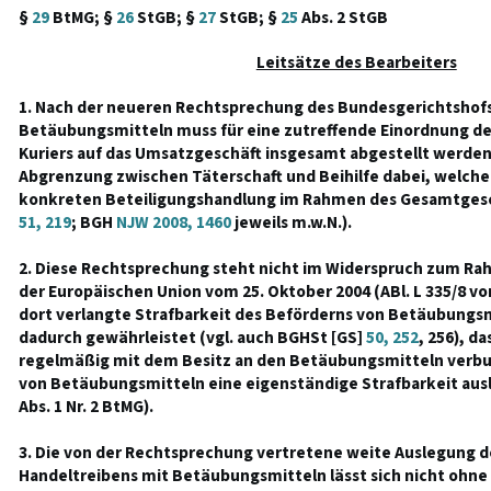
§
29
BtMG; §
26
StGB; §
27
StGB; §
25
Abs. 2 StGB
Leitsätze des Bearbeiters
1. Nach der neueren Rechtsprechung des Bundesgerichtshof
Betäubungsmitteln muss für eine zutreffende Einordnung de
Kuriers auf das Umsatzgeschäft insgesamt abgestellt werden.
Abgrenzung zwischen Täterschaft und Beihilfe dabei, welch
konkreten Beteiligungshandlung im Rahmen des Gesamtges
51, 219
; BGH
NJW 2008, 1460
jeweils m.w.N.).
2. Diese Rechtsprechung steht nicht im Widerspruch zum Ra
der Europäischen Union vom 25. Oktober 2004 (ABl. L 335/8 v
dort verlangte Strafbarkeit des Beförderns von Betäubungsm
dadurch gewährleistet (vgl. auch BGHSt [GS]
50, 252
, 256), d
regelmäßig mit dem Besitz an den Betäubungsmitteln verbun
von Betäubungsmitteln eine eigenständige Strafbarkeit auslös
Abs. 1 Nr. 2 BtMG).
3. Die von der Rechtsprechung vertretene weite Auslegung de
Handeltreibens mit Betäubungsmitteln lässt sich nicht ohne 