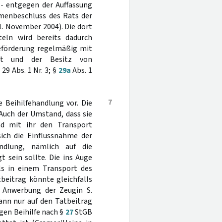
 - entgegen der Auffassung
menbeschluss des Rats der
. November 2004). Die dort
teln wird bereits dadurch
Beförderung regelmäßig mit
st und der Besitz von
9 Abs. 1 Nr. 3; §
29a
Abs. 1
7
e Beihilfehandlung vor. Die
Auch der Umstand, dass sie
nd mit ihr den Transport
sich die Einflussnahme der
ndlung, nämlich auf die
t sein sollte. Die ins Auge
lls in einem Transport des
beitrag könnte gleichfalls
r Anwerbung der Zeugin S.
ann nur auf den Tatbeitrag
gen Beihilfe nach §
27
StGB