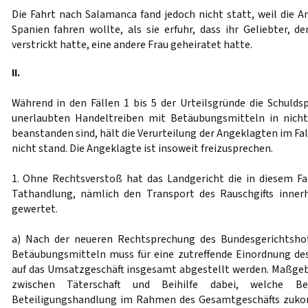
Die Fahrt nach Salamanca fand jedoch nicht statt, weil die 
Spanien fahren wollte, als sie erfuhr, dass ihr Geliebter, der
verstrickt hatte, eine andere Frau geheiratet hatte.
II.
Während in den Fällen 1 bis 5 der Urteilsgründe die Schuld
unerlaubten Handeltreiben mit Betäubungsmitteln in nich
beanstanden sind, hält die Verurteilung der Angeklagten im Fal
nicht stand. Die Angeklagte ist insoweit freizusprechen.
1. Ohne Rechtsverstoß hat das Landgericht die in diesem F
Tathandlung, nämlich den Transport des Rauschgifts innerh
gewertet.
a) Nach der neueren Rechtsprechung des Bundesgerichtsho
Betäubungsmitteln muss für eine zutreffende Einordnung des
auf das Umsatzgeschäft insgesamt abgestellt werden. Maßgebl
zwischen Täterschaft und Beihilfe dabei, welche B
Beteiligungshandlung im Rahmen des Gesamtgeschäfts zuk