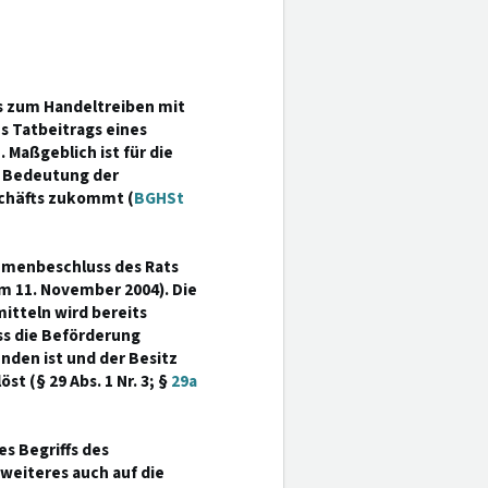
s zum Handeltreiben mit
s Tatbeitrags eines
 Maßgeblich ist für die
e Bedeutung der
chäfts zukommt (
BGHSt
hmenbeschluss des Rats
om 11. November 2004). Die
itteln wird bereits
ass die Beförderung
den ist und der Besitz
t (§ 29 Abs. 1 Nr. 3; §
29a
s Begriffs des
weiteres auch auf die