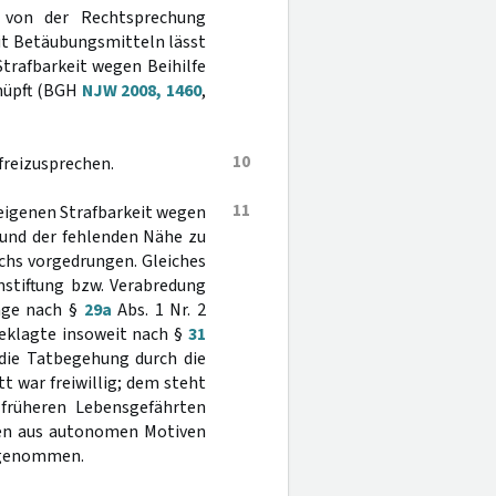
e von der Rechtsprechung
it Betäubungsmitteln lässt
Strafbarkeit wegen Beihilfe
knüpft (BGH
NJW 2008, 1460
,
10
 freizusprechen.
11
r eigenen Strafbarkeit wegen
rund der fehlenden Nähe zu
chs vorgedrungen. Gleiches
Anstiftung bzw. Verabredung
nge nach §
29a
Abs. 1 Nr. 2
geklagte insoweit nach §
31
e die Tatbegehung durch die
tt war freiwillig; dem steht
früheren Lebensgefährten
aben aus autonomen Motiven
d genommen.