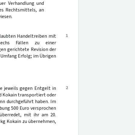
uer Verhandlung und
es Rechtsmittels, an
iesen.
1
rlaubten Handeltreiben mit
echs Fällen zu einer
gen gerichtete Revision der
 Umfang Erfolg; im Übrigen
2
e jeweils gegen Entgelt in
d Kokain transportiert oder
ann durchgeführt haben. Im
erbung 500 Euro versprochen
berredet, mit ihr am 20.
 kg Kokain zu übernehmen,