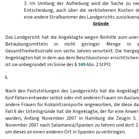
3. Im Umfang der Aufhebung wird die Sache zu ne
Entscheidung, auch über die verbliebenen Kosten d
eine andere Strafkammer des Landgerichts zurückverw
Gründe
Das Landgericht hat die Angeklagte wegen Beihilfe zum une
Betäubungsmitteln in nicht geringer Menge in s
Gesamtfreiheitsstrafe von sechs Jahren verurteilt. Die hierge
Angeklagten hat in dem aus dem Beschlusstenor ersichtlichen
ist sie unbegründet im Sinne des §
349
Abs. 2 StPO.
I.
Nach den Feststellungen des Landgerichts hat die Angeklagt
fünf Fällen entweder selbst oder mit anderen Frauen im Auslan
andere Frauen für Kokaintransporte angeworben, die diese d
Fall 6 der Urteilsgründe hat die Angeklagte, der für eine Anw
wurden, Anfang November 2007 in Hamburg die Zeugin S. ü
November 2007 nach Salamanca/Spanien zu fahren und dort 2
um dieses an einen anderen Ort in Spanien zu verbringen.