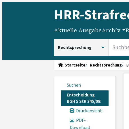
HRR
-Strafre
Aktuelle Ausgabe
Archiv
R
HRRS durchsuchen
Startseite
Rechtsprechung
B
Suchen
Entscheidung
BGH 5 StR 345/08:
Druckansicht
PDF-
Download