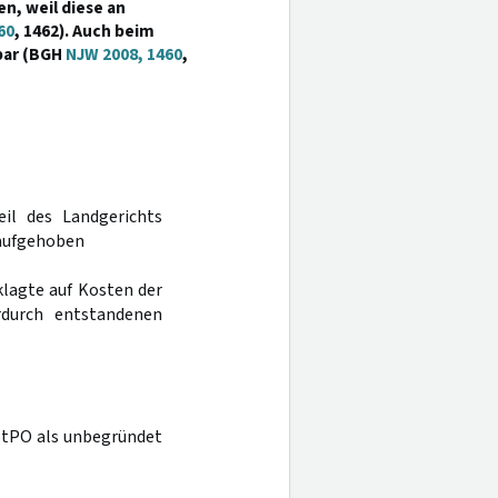
n, weil diese an
60
, 1462). Auch beim
fbar (BGH
NJW 2008, 1460
,
eil des Landgerichts
 aufgehoben
eklagte auf Kosten der
rdurch entstandenen
StPO als unbegründet