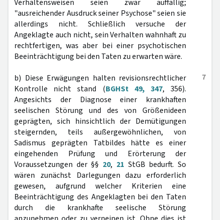
Verhaltensweisen seien zwar auffällig;
"ausreichender Ausdruck seiner Psychose" seien sie
allerdings nicht. Schließlich versuche der
Angeklagte auch nicht, sein Verhalten wahnhaft zu
rechtfertigen, was aber bei einer psychotischen
Beeinträchtigung bei den Taten zu erwarten wäre.
7
b) Diese Erwägungen halten revisionsrechtlicher
Kontrolle nicht stand (
BGHSt 49, 347
, 356).
Angesichts der Diagnose einer krankhaften
seelischen Störung und des von Größenideen
geprägten, sich hinsichtlich der Demütigungen
steigernden, teils außergewöhnlichen, von
Sadismus geprägten Tatbildes hätte es einer
eingehenden Prüfung und Erörterung der
Voraussetzungen der §§
20
,
21
StGB bedurft. So
wären zunächst Darlegungen dazu erforderlich
gewesen, aufgrund welcher Kriterien eine
Beeinträchtigung des Angeklagten bei den Taten
durch die krankhafte seelische Störung
anzunehmen oder zu verneinen ist. Ohne dies ist