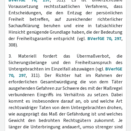
BVerfGE 70, 297
, 311). Es ist unverzichtbare
Voraussetzung rechtsstaatlichen Verfahrens, dass
Entscheidungen, die den Entzug der persönlichen
Freiheit betreffen, auf zureichender richterlicher
Sachaufklärung beruhen und eine in tatsächlicher
Hinsicht genügende Grundlage haben, die der Bedeutung
der Freiheitsgarantie entspricht (vgl.
BVerfGE 70, 297
,
308).
3. Materiell fordert das Übermaßverbot, die
Sicherungsbelange und den Freiheitsanspruch des
Untergebrachten im Einzelfall abzuwägen (vgl.
BVerfGE
70, 297
, 311). Der Richter hat im Rahmen der
erforderlichen Gesamtwürdigung die von dem Täter
ausgehenden Gefahren zur Schwere des mit der Maßregel
verbundenen Eingriffs ins Verhältnis zu setzen. Dabei
kommt es insbesondere darauf an, ob und welche Art
rechtswidriger Taten von dem Untergebrachten drohen,
wie ausgeprägt das Maß der Gefährdung ist und welches
Gewicht den bedrohten Rechtsgütern zukommt. Je
länger die Unterbringung andauert, umso strenger sind