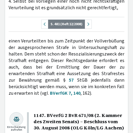
4. Selbst bei Vorliegen einer noch nicht rechtskräftigen
Verurteilung ist es grundsätzlich nicht gerechtfertigt,
S. 481 (Heft 12/2008)
einen Verurteilten bis zum Zeitpunkt der Vollverbüßung
der ausgesprochenen Strafe in Untersuchungshaft zu
halten. Dem steht schon der Resozialisierungszweck der
Strafhaft entgegen. Dieser Rechtsgedanke erfordert es
auch, dass bei der Ermittlung der Dauer der zu
erwartenden Strafhaft eine Aussetzung des Strafrestes
zur Bewährung gemäß §
57
StGB jedenfalls dann
berücksichtigt werden muss, wenn sie im konkreten Fall
zu erwarten ist (vgl.
BVerfGK 7, 140
, 162).
1147. BVerfG 2 BvR 671/08 (2. Kammer
des Zweiten Senats) – Beschluss vom
30. August 2008 (OLG Köln/LG Aachen)
Entscheidung
aufrufen