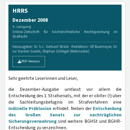
HRRS
Dezember 2008
9. Jahrgang
Online-Zeitschrift für höchstrichterliche Rechtsprechung im
Strafrecht
Herausgeber: Dr. h.c. Gerhard Strate · Redaktion: Ulf Buermeyer, Dr.
iur. Karsten Gaede, Stephan Schlegel (Webmaster)
PDF-Version
Sehr geehrte Leserinnen und Leser,
die Dezember-Ausgabe umfasst vor allem die
Entscheidung des 1. Strafsenats, mit der er obiter (!) über
die Sachleitungsbefugnis im Strafverfahren eine
indizielle Präklusion
erfindet. Neben der
Entscheidung
des Großen Senats zur nachträglichen
Sicherungsverwahrung
sind weitere BGHSt und BGHR-
Entscheidung zu verzeichnen.