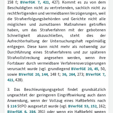
158 f.;
BVerfGK 7, 421
, 427). Kommt es zu von dem
Beschuldigten nicht zu vertretenden, sachlich nicht zu
rechtfertigenden und vermeidbaren Verzögerungen, weil
die Strafverfolgungsbehörden und Gerichte nicht alle
möglichen und zumutbaren Maßnahmen getroffen
haben, um das Strafverfahren mit der gebotenen
Schnelligkeit abzuschließen, steht dies der
Aufrechterhaltung der Untersuchungshaft regelmäßig
entgegen. Diese kann nicht mehr als notwendig zur
Durchführung eines Strafverfahrens und zur späteren
Strafvollstreckung angesehen werden, wenn ihre
Fortdauer durch vermeidbare Verfahrensverzögerungen
verursacht wurde (vgl. grundlegend
BVerfGE 20, 45
, 50,
sowie
BVerfGE 20, 144
, 148 f.;
36, 264
, 273;
BVerfGK 7,
421
, 428).
3. Das Beschleunigungsgebot findet grundsätzlich
ungeachtet der geringeren Eingriffswirkung auch dann
Anwendung, wenn der Vollzug eines Haftbefehls nach
§
116
StPO ausgesetzt wurde (vgl.
BVerfGE 53, 152
, 162;
BVerfGK 6, 384
, 391) oder wenn ein Haftbefehl wegen