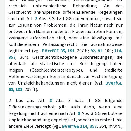
rechtlich unterschiedliche Behandlung. An das
Geschlecht anknüpfende differenzierende Regelungen
sind mit Art.
3
Abs. 3 Satz 1 GG nur vereinbar, soweit sie
zur Lösung von Problemen, die ihrer Natur nach nur
entweder bei Männern oder bei Frauen auftreten können,
zwingend erforderlich sind, oder eine Abwägung mit
kollidierendem Verfassungsrecht sie ausnahmsweise
legitimiert (vgl.
BVerfGE 85, 191
, 207 ff.;
92, 91
, 109;
114,
357
, 364). Geschlechtsbezogene Zuschreibungen, die
allenfalls als statistische eine Berechtigung haben
mögen (Geschlechterstereotype), und tradierte
Rollenerwartungen können danach zur Rechtfertigung
von Ungleichbehandlungen nicht dienen (vgl.
BVerfGE
85, 191
, 208 ff.).
2. Das aus Art.
3
Abs. 3 Satz 1 GG folgende
Differenzierungsverbot gilt auch dann, wenn eine
Regelung nicht auf eine nach Art.
3
Abs. 3 GG verbotene
Ungleichbehandlung angelegt ist, sondern in erster Linie
andere Ziele verfolgt (vgl.
BVerfGE 114, 357
, 364, m.w.N.,