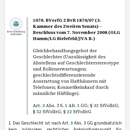
1070. BVerfG 2 BvR 1870/07 (3.
Kammer des Zweiten Senats) –
Beschluss vom 7. November 2008 (OLG
Entscheidung
aufrufen
Hamm/LG Bielefeld/JVA B.)
Gleichbehandlungsgebot der
Geschlechter (Unzulässigkeit des
Abstellens auf Geschlechterstereotype
und Rollenerwartungen;
geschlechtsdifferenzierende
Ausstattung von Hafthäusern mit
Telefonen; Kosmetikeinkauf durch
männliche Häftlinge).
Art.
3
Abs. 3 S. 1 Alt. 1 GG; §
32
StVollzG;
§
52
StVollzG; §
22
StVollzG
1. Das Geschlecht ist nach Art.
3
Abs. 3 GG grundsätzlich
kein zulässiger rechtlicher Anknüpfungspunkt für