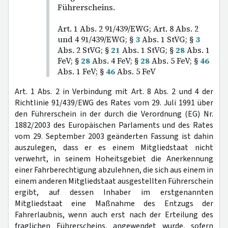
Führerscheins.
Art. 1 Abs. 2 91/439/EWG; Art. 8 Abs. 2
und 4 91/439/EWG; §
3
Abs. 1 StVG; §
3
Abs. 2 StVG; §
21
Abs. 1 StVG; §
28
Abs. 1
FeV; §
28
Abs. 4 FeV; §
28
Abs. 5 FeV; §
46
Abs. 1 FeV; §
46
Abs. 5 FeV
Art. 1 Abs. 2 in Verbindung mit Art. 8 Abs. 2 und 4 der
Richtlinie 91/439/EWG des Rates vom 29. Juli 1991 über
den Führerschein in der durch die Verordnung (EG) Nr.
1882/2003 des Europäischen Parlaments und des Rates
vom 29. September 2003 geänderten Fassung ist dahin
auszulegen, dass er es einem Mitgliedstaat nicht
verwehrt, in seinem Hoheitsgebiet die Anerkennung
einer Fahrberechtigung abzulehnen, die sich aus einem in
einem anderen Mitgliedstaat ausgestellten Führerschein
ergibt, auf dessen Inhaber im erstgenannten
Mitgliedstaat eine Maßnahme des Entzugs der
Fahrerlaubnis, wenn auch erst nach der Erteilung des
fraglichen Führerscheins, angewendet wurde, sofern