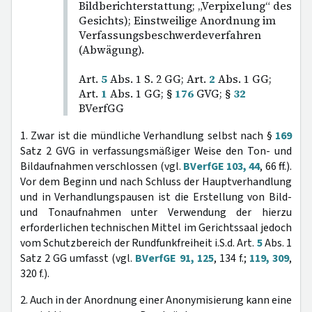
Bildberichterstattung; „Verpixelung“ des
Gesichts); Einstweilige Anordnung im
Verfassungsbeschwerdeverfahren
(Abwägung).
Art.
5
Abs. 1 S. 2 GG; Art.
2
Abs. 1 GG;
Art.
1
Abs. 1 GG; §
176
GVG; §
32
BVerfGG
1. Zwar ist die mündliche Verhandlung selbst nach §
169
Satz 2 GVG in verfassungsmäßiger Weise den Ton- und
Bildaufnahmen verschlossen (vgl.
BVerfGE 103, 44
, 66 ff.).
Vor dem Beginn und nach Schluss der Hauptverhandlung
und in Verhandlungspausen ist die Erstellung von Bild-
und Tonaufnahmen unter Verwendung der hierzu
erforderlichen technischen Mittel im Gerichtssaal jedoch
vom Schutzbereich der Rundfunkfreiheit i.S.d. Art.
5
Abs. 1
Satz 2 GG umfasst (vgl.
BVerfGE 91, 125
, 134 f.;
119, 309
,
320 f.).
2. Auch in der Anordnung einer Anonymisierung kann eine