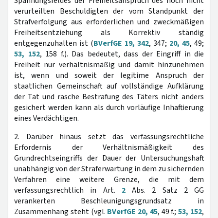
Spannungsfeldes der Freiheitsanspruch des noch nicht
verurteilten Beschuldigten der vom Standpunkt der
Strafverfolgung aus erforderlichen und zweckmäßigen
Freiheitsentziehung als Korrektiv ständig
entgegenzuhalten ist (
BVerfGE 19, 342
, 347;
20, 45
, 49;
53, 152
, 158 f.). Das bedeutet, dass der Eingriff in die
Freiheit nur verhältnismäßig und damit hinzunehmen
ist, wenn und soweit der legitime Anspruch der
staatlichen Gemeinschaft auf vollständige Aufklärung
der Tat und rasche Bestrafung des Täters nicht anders
gesichert werden kann als durch vorläufige Inhaftierung
eines Verdächtigen.
2. Darüber hinaus setzt das verfassungsrechtliche
Erfordernis der Verhältnismäßigkeit des
Grundrechtseingriffs der Dauer der Untersuchungshaft
unabhängig von der Straferwartung in dem zu sichernden
Verfahren eine weitere Grenze, die mit dem
verfassungsrechtlich in Art.
2
Abs. 2 Satz 2 GG
verankerten Beschleunigungsgrundsatz in
Zusammenhang steht (vgl.
BVerfGE 20, 45
, 49 f.;
53, 152
,