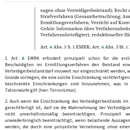
sagen ohne Verteidigerbeistand); Recht a
Strafverfahren (Gesamtbetrachtung; A
Ermittlungsverfahren; Verzicht auf Konv
Gehör: Information über Verfahrensbeit
Verfahrensbeteiligter); redaktioneller Hi
Art.
6
Abs. 1 S. 1 EMRK; Art.
6
Abs. 3 lit. 
1. Art.
6
EMRK erfordert prinzipiell schon für die erste
Beschuldigten im Ermittlungsverfahren den Beistand eine
Verteidigerbeistand darf insoweit nur eingeschränkt werden, w
Gründe vorliegen, die eine solche Einschränkung rechtfertigen
beschränkte Einschränkungen sind hinzunehmen, was i
Tatvorwürfe gilt (hier: Terrorismus).
2. Auch wenn die Einschränkung des Verteidigerbeistands im 
gerechtfertigt ist, darf sie die Wahrnehmung der Verteidigu
nicht unverhältnismäßig beeinträchtigen. Prinzipiell w
unwiederbringlich beeinträchtigt, wenn belastende Aussagen 
werden, die durch eine polizeiliche Vernehmung ohne einen