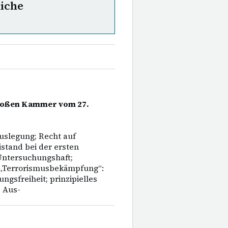
liche
Großen Kammer vom 27.
uslegung; Recht auf
stand bei der ersten
Untersuchungshaft;
 „Terrorismusbekämpfung“:
ngsfreiheit; prinzipielles
 Aus-