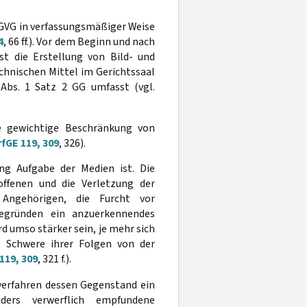
GVG in verfassungsmäßiger Weise
4
, 66 ff.). Vor dem Beginn und nach
t die Erstellung von Bild- und
hnischen Mittel im Gerichtssaal
Abs. 1 Satz 2 GG umfasst (vgl.
e gewichtige Beschränkung von
fGE 119, 309
, 326).
ng Aufgabe der Medien ist. Die
ffenen und die Verletzung der
Angehörigen, die Furcht vor
egründen ein anzuerkennendes
d umso stärker sein, je mehr sich
e Schwere ihrer Folgen von der
119, 309
, 321 f.).
sverfahren dessen Gegenstand ein
ders verwerflich empfundene