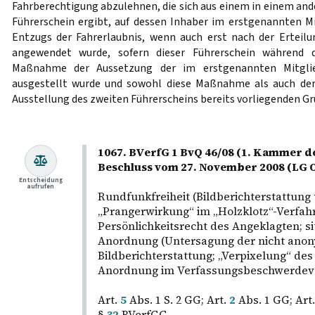
Fahrberechtigung abzulehnen, die sich aus einem in einem and
Führerschein ergibt, auf dessen Inhaber im erstgenannten 
Entzugs der Fahrerlaubnis, wenn auch erst nach der Erteilun
angewendet wurde, sofern dieser Führerschein während d
Maßnahme der Aussetzung der im erstgenannten Mitglied
ausgestellt wurde und sowohl diese Maßnahme als auch de
Ausstellung des zweiten Führerscheins bereits vorliegenden Gr
1067. BVerfG 1 BvQ 46/08 (1. Kammer de
Beschluss vom 27. November 2008 (LG 
Entscheidung
aufrufen
Rundfunkfreiheit (Bildberichterstattung 
„Prangerwirkung“ im „Holzklotz“-Verfah
Persönlichkeitsrecht des Angeklagten; si
Anordnung (Untersagung der nicht anon
Bildberichterstattung; „Verpixelung“ des 
Anordnung im Verfassungsbeschwerdev
Art.
5
Abs. 1 S. 2 GG; Art.
2
Abs. 1 GG; Art
§
32
BVerfGG