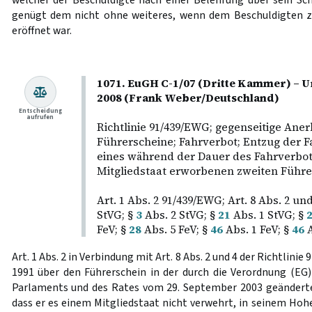
welcher der Beschuldigte nach einer Belehrung über sein Sch
genügt dem nicht ohne weiteres, wenn dem Beschuldigten zu
eröffnet war.
1071. EuGH C-1/07 (Dritte Kammer) – U
2008 (Frank Weber/Deutschland)
Entscheidung
aufrufen
Richtlinie 91/439/EWG; gegenseitige Ane
Führerscheine; Fahrverbot; Entzug der Fa
eines während der Dauer des Fahrverbot
Mitgliedstaat erworbenen zweiten Führe
Art. 1 Abs. 2 91/439/EWG; Art. 8 Abs. 2 un
StVG; §
3
Abs. 2 StVG; §
21
Abs. 1 StVG; §
FeV; §
28
Abs. 5 FeV; §
46
Abs. 1 FeV; §
46
A
Art. 1 Abs. 2 in Verbindung mit Art. 8 Abs. 2 und 4 der Richtlini
1991 über den Führerschein in der durch die Verordnung (EG)
Parlaments und des Rates vom 29. September 2003 geänderte
dass er es einem Mitgliedstaat nicht verwehrt, in seinem Hoh