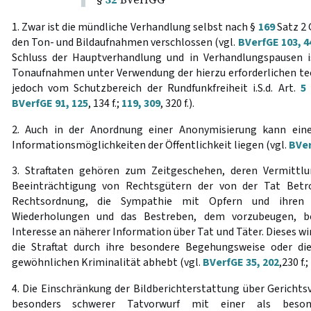
1. Zwar ist die mündliche Verhandlung selbst nach §
169
Satz 2 
den Ton- und Bildaufnahmen verschlossen (vgl.
BVerfGE 103, 4
Schluss der Hauptverhandlung und in Verhandlungspausen is
Tonaufnahmen unter Verwendung der hierzu erforderlichen tec
jedoch vom Schutzbereich der Rundfunkfreiheit i.S.d. Art.
5
BVerfGE 91, 125
, 134 f.;
119, 309
, 320 f.).
2. Auch in der Anordnung einer Anonymisierung kann ein
Informationsmöglichkeiten der Öffentlichkeit liegen (vgl.
BVer
3. Straftaten gehören zum Zeitgeschehen, deren Vermittlu
Beeinträchtigung von Rechtsgütern der von der Tat Betro
Rechtsordnung, die Sympathie mit Opfern und ihren 
Wiederholungen und das Bestreben, dem vorzubeugen, b
Interesse an näherer Information über Tat und Täter. Dieses wir
die Straftat durch ihre besondere Begehungsweise oder di
gewöhnlichen Kriminalität abhebt (vgl.
BVerfGE 35, 202
,230 f.;
4. Die Einschränkung der Bildberichterstattung über Gericht
besonders schwerer Tatvorwurf mit einer als beson