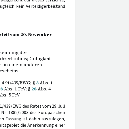
weigerecht auf dieses verzichte,
gleich kein Verteidigerbeistand
rteil vom 20. November
rkennung der
hrerlaubnis; Gültigkeit
s in einem anderen
rscheins.
d 4 91/439/EWG; §
3
Abs. 1
28
Abs. 1 FeV; §
28
Abs. 4
bs. 5 FeV
e 91/439/EWG des Rates vom 29. Juli
 Nr. 1882/2003 des Europäischen
n Fassung ist dahin auszulegen,
eitsgebiet die Anerkennung einer