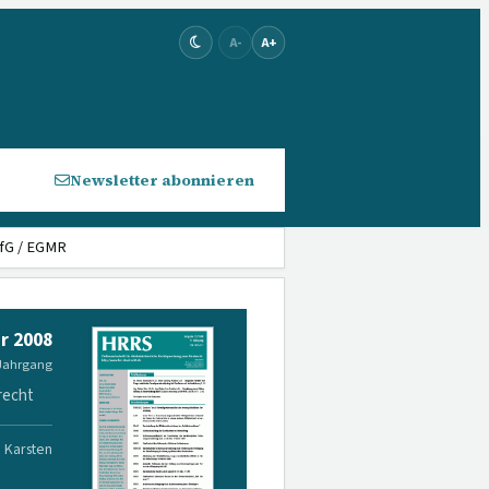
A-
A+
Newsletter abonnieren
fG / EGMR
r 2008
 Jahrgang
recht
. Karsten