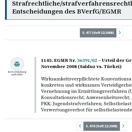
Strafrechtliche/strafverfahrensrecht
Entscheidungen des BVerfG/EGMR
S. 477 (Heft 12/2008)
1145. EGMR Nr.
36391/02
– Urteil der 
November 2008 (Salduz vs. Türkei)
Entscheidung
aufrufen
Wirksamkeitsverpflichtete Konventionsa
konkreten und wirksamen Verteidigerbei
Vernehmung im Ermittlungsverfahren (
Konsultationsrecht; Anwesenheitsrecht;
PKK; Jugendstrafverfahren; Selbstbelastu
Verwertungsverbot für selbstbelastende
S. 478 (Heft 12/2008)