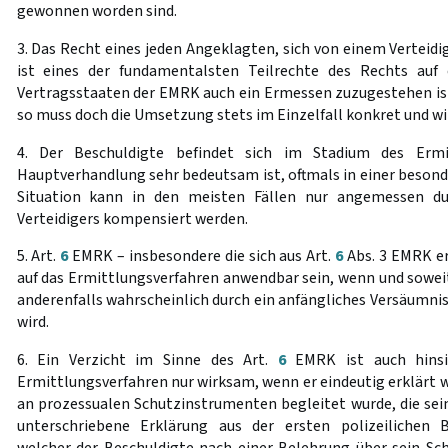
gewonnen worden sind.
3. Das Recht eines jeden Angeklagten, sich von einem Verteidige
ist eines der fundamentalsten Teilrechte des Rechts auf 
Vertragsstaaten der EMRK auch ein Ermessen zuzugestehen ist
so muss doch die Umsetzung stets im Einzelfall konkret und w
4. Der Beschuldigte befindet sich im Stadium des Ermit
Hauptverhandlung sehr bedeutsam ist, oftmals in einer besonde
Situation kann in den meisten Fällen nur angemessen du
Verteidigers kompensiert werden.
5. Art.
6
EMRK – insbesondere die sich aus Art.
6
Abs. 3 EMRK e
auf das Ermittlungsverfahren anwendbar sein, wenn und soweit 
anderenfalls wahrscheinlich durch ein anfängliches Versäumnis
wird.
6. Ein Verzicht im Sinne des Art.
6
EMRK ist auch hinsic
Ermittlungsverfahren nur wirksam, wenn er eindeutig erklärt
an prozessualen Schutzinstrumenten begleitet wurde, die sei
unterschriebene Erklärung aus der ersten polizeilichen 