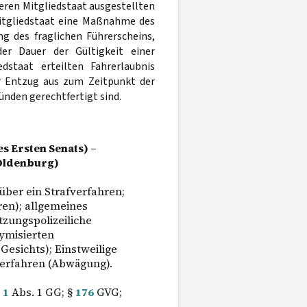
eren Mitgliedstaat ausgestellten
Mitgliedstaat eine Maßnahme des
g des fraglichen Führerscheins,
er Dauer der Gültigkeit einer
staat erteilten Fahrerlaubnis
r Entzug aus zum Zeitpunkt der
ünden gerechtfertigt sind.
s Ersten Senats) –
Oldenburg)
über ein Strafverfahren;
ren); allgemeines
tzungspolizeiliche
ymisierten
Gesichts); Einstweilige
erfahren (Abwägung).
.
1
Abs. 1 GG; §
176
GVG;