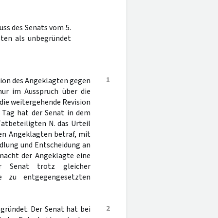
uss des Senats vom 5.
sten als unbegründet
1
sion des Angeklagten gegen
nur im Ausspruch über die
die weitergehende Revision
 Tag hat der Senat in dem
atbeteiligten N. das Urteil
en Angeklagten betraf, mit
ndlung und Entscheidung an
 macht der Angeklagte eine
r Senat trotz gleicher
he zu entgegengesetzten
2
egründet. Der Senat hat bei