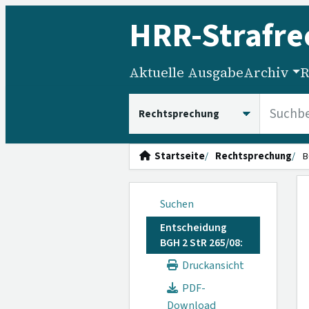
HRR
-Strafre
Aktuelle Ausgabe
Archiv
R
HRRS durchsuchen
Startseite
Rechtsprechung
B
Suchen
Entscheidung
BGH 2 StR 265/08:
Druckansicht
PDF-
Download