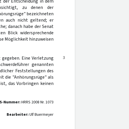
it der Entscheidung in dem
ksichtigt, zu denen der
nhörungsrüge" bezeichneten
n auch nicht geltend; er
che; danach habe der Senat
ten Blick widersprechende
iese Möglichkeit hinzuweisen
3
 gegeben. Eine Verletzung
schwerdeführer genannten
dlicher Feststellungen des
it die "Anhörungsrüge" als
ist, das Vorbringen keinen
S-Nummer:
HRRS 2008 Nr. 1073
Bearbeiter:
Ulf Buermeyer