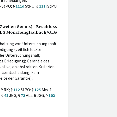
ntscheidungen.
5 StPO; §
111d
StPO; §
111i
StPO
Zweiten Senats) - Beschluss
h/LG Mönchengladbach/OLG
haltung von Untersuchungshaft
digung (zeitlich letzte
der Untersuchungshaft;
z Erledigung); Garantie des
kative; an abstrakten Kriterien
eitsentscheidung; kein
ite der Garantie);
MRK; §
112
StPO: §
125
Abs. 1
 §
41
JGG; §
72
Abs. 6 JGG; §
102