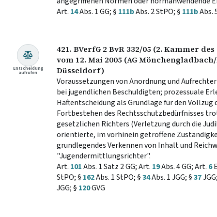
angegriffenen Normen oder normanwendende E
Art.
14
Abs. 1 GG; §
111b
Abs. 2 StPO; §
111b
Abs. 
421. BVerfG 2 BvR 332/05 (2. Kammer des 
vom 12. Mai 2005 (AG Mönchengladbac
Entscheidung
Düsseldorf)
aufrufen
Voraussetzungen von Anordnung und Aufrechter
bei jugendlichen Beschuldigten; prozessuale Erle
Haftentscheidung als Grundlage für den Vollzug 
Fortbestehen des Rechtsschutzbedürfnisses trot
gesetzlichen Richters (Verletzung durch die Judi
orientierte, im vorhinein getroffene Zuständigk
grundlegendes Verkennen von Inhalt und Reichwe
"Jugendermittlungsrichter".
Art.
101
Abs. 1 Satz 2 GG; Art.
19
Abs. 4 GG; Art.
6
E
StPO; §
162
Abs. 1 StPO; §
34
Abs. 1 JGG; §
37
JGG;
JGG; §
120
GVG