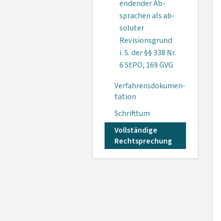
endender Ab­
sprachen als ab­
soluter
Revisions­grund
i. S. der §§ 338 Nr.
6 StPO, 169 GVG
Verfahrensdokumen­
tation
Schrifttum
Vollständige
Rechtsprechung