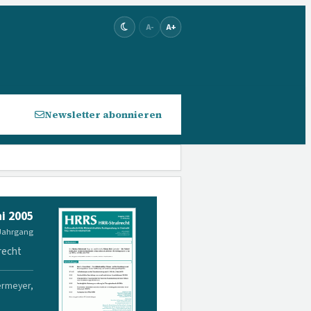
A-
A+
Newsletter abonnieren
i 2005
 Jahrgang
recht
ermeyer,