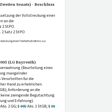
Zweiten Senats) - Beschluss
ssetzung der Vollstreckung einer
n an die
z 2 StPO.
. 2 Satz 2 StPO
streckung einer Freiheitsstrafe bis zur
 2005 (LG Bayreuth)
verwahrung (Beurteilung eines
gung mangelnder
 Verurteilten für die
icher Hand zu erheblichen
GB); Anforderung an die
 (keine zwingende Begutachtung
dung und Erfahrung).
Abs. 2 GG; §
66b
Abs. 1 StGB; §
66