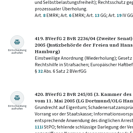
und Selbstbelastungsfreiheit); Rechtsschutz ge
prozessualer Überholung.
Art.
8
EMRK; Art.
6
EMRK; Art.
13
GG; Art.
19
IV GG
419. BVerfG 2 BvR 2236/04 (Zweiter Senat)
2005 (Justizbehörde der Freien und Ha
Entscheidung
Hamburg)
aufrufen
Einstweilige Anordnung (Wiederholung); Gesetz 
Rechtshilfe in Strafsachen; Europäischer Haftbef
§
32
Abs. 6 Satz 2 BVerfGG
420. BVerfG 2 BvR 245/05 (3. Kammer des 
vom 11. Mai 2005 (LG Dortmund/OLG Ha
Entscheidung
Grundrecht auf Eigentum; Schadenersatzansprüc
aufrufen
Vorrang vor der Staatskasse; Informationsvorsp
entsprechende Anwendung des dinglichen Arrest
111i
StPO; fehlende schlüssige Darlegung der Ve