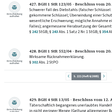
427. BGH 1 StR 123/05 - Beschluss vom 20.
Schwerer Fall des Diebstahls (falscher Schlüsse
Entscheidung
gekommene Schlüssel; Überwindung einer Schut
aufrufen
wesentliche Erschwerung; mögliche Annahme e
Falles); angemessene Herabsetzung der Gesamtfr
§
242
StGB; §
243
Abs. 1 Satz 2 Nr. 1 StGB; §
354
Ab
428. BGH 1 StR 552/04 - Beschluss vom 20
Wirksame Rücknahmeerklärung.
Entscheidung
§
302
Abs. 2 StPO
aufrufen
S. 221 (Heft 6/2005)
429. BGH 4 StR 13/05 - Beschluss vom 12. A
Täterschaftlich begangenes unerlaubtes Hande
Entscheidung
in nicht geringer Menge (Geltung allgemeiner B
aufrufen