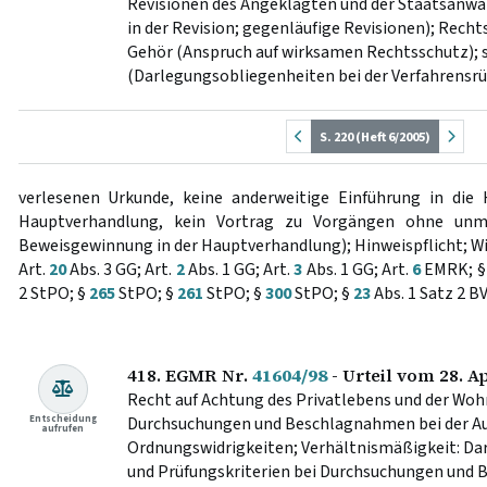
Revisionen des Angeklagten und der Staatsanwa
in der Revision; gegenläufige Revisionen); Recht
Gehör (Anspruch auf wirksamen Rechtsschutz); s
(Darlegungsobliegenheiten bei der Verfahrensrüg
S. 220 (Heft 6/2005)
verlesenen Urkunde, keine anderweitige Einführung in die 
Hauptverhandlung, kein Vortrag zu Vorgängen ohne un
Beweisgewinnung in der Hauptverhandlung); Hinweispflicht; Wi
Art.
20
Abs. 3 GG; Art.
2
Abs. 1 GG; Art.
3
Abs. 1 GG; Art.
6
EMRK; 
2 StPO; §
265
StPO; §
261
StPO; §
300
StPO; §
23
Abs. 1 Satz 2 B
418. EGMR Nr.
41604/98
- Urteil vom 28. A
Recht auf Achtung des Privatlebens und der Woh
Entscheidung
Durchsuchungen und Beschlagnahmen bei der Au
aufrufen
Ordnungswidrigkeiten; Verhältnismäßigkeit: Da
und Prüfungskriterien bei Durchsuchungen und