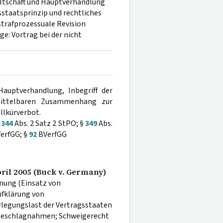
ltschaft und Hauptverhandlung
sstaatsprinzip und rechtliches
trafprozessuale Revision
e: Vortrag bei der nicht
Hauptverhandlung, Inbegriff der
mittelbaren Zusammenhang zur
llkürverbot.
§
344
Abs. 2 Satz 2 StPO; §
349
Abs.
VerfGG; §
92
BVerfGG
pril 2005 (Buck v. Germany)
nung (Einsatz von
fklärung von
rlegungslast der Vertragsstaaten
 Beschlagnahmen; Schweigerecht