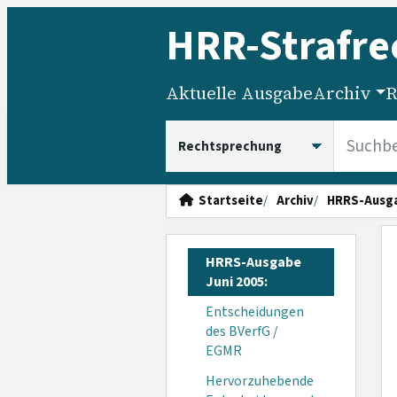
HRR
-Strafre
Aktuelle Ausgabe
Archiv
R
HRRS durchsuchen
Startseite
Archiv
HRRS-Ausg
HRRS-Ausgabe
Juni 2005:
Entscheidungen
des BVerfG /
EGMR
Hervorzuhebende