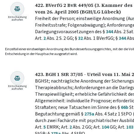
422. BVerfG 2 BvR 449/05 (3. Kammer des 
vom 26. April 2005 (BGH/LG Lübeck)
Entscheidung
Freiheit der Person; einstweilige Anordnung (Au
aufrufen
Freiheitsstrafe; Folgenabwägung); Anforderunge
Darlegungsvoraussetzungen des §
344
Abs. 2 Sat
Art.
2
Abs. 2 S. 2 GG; §
32
Abs. 1 BVerfGG; §
344
Abs
Einzelfall einer einstweiligen Anordnung des Bundesverfassungsgerichtes, mit der die Voll
Entscheidung in der Hauptsache ausgesetzt wird.
423. BGH 1 StR 37/05 - Urteil vom 11. Mai
BGHSt; nachträgliche Anordnung der Sicherungs
Entscheidung
Therapieabbruchs; Anforderungen an die Darle
aufrufen
Therapiewilligkeit; erhebliche Gefährlichkeit des
Allgemeinheit: individuelle Prognose; erforderl
Straftaten; neue Tatsachen im Sinne des §
66b
St
Begutachtung gemäß §
275a
Abs. 4 Satz 1 StPO
durch zwei Fachärzte mit psychiatrischer Ausbil
Art.
5
EMRK; Art.
2
Abs. 2 GG; Art.
104
GG; Art.
103
StGB; §
275a
Abs. 4 StPO