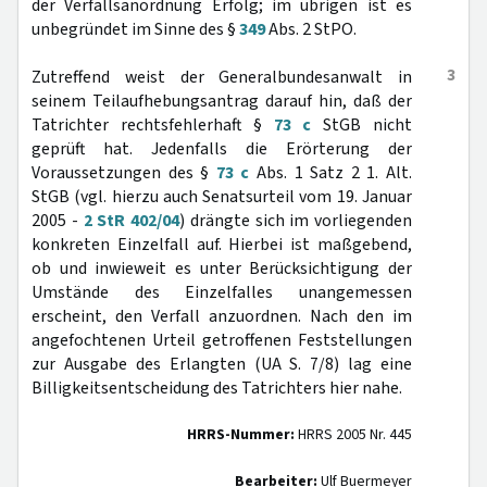
der Verfallsanordnung Erfolg; im übrigen ist es
unbegründet im Sinne des §
349
Abs. 2 StPO.
3
Zutreffend weist der Generalbundesanwalt in
seinem Teilaufhebungsantrag darauf hin, daß der
Tatrichter rechtsfehlerhaft §
73 c
StGB nicht
geprüft hat. Jedenfalls die Erörterung der
Voraussetzungen des §
73 c
Abs. 1 Satz 2 1. Alt.
StGB (vgl. hierzu auch Senatsurteil vom 19. Januar
2005 -
2 StR 402/04
) drängte sich im vorliegenden
konkreten Einzelfall auf. Hierbei ist maßgebend,
ob und inwieweit es unter Berücksichtigung der
Umstände des Einzelfalles unangemessen
erscheint, den Verfall anzuordnen. Nach den im
angefochtenen Urteil getroffenen Feststellungen
zur Ausgabe des Erlangten (UA S. 7/8) lag eine
Billigkeitsentscheidung des Tatrichters hier nahe.
HRRS-Nummer:
HRRS 2005 Nr. 445
Bearbeiter:
Ulf Buermeyer