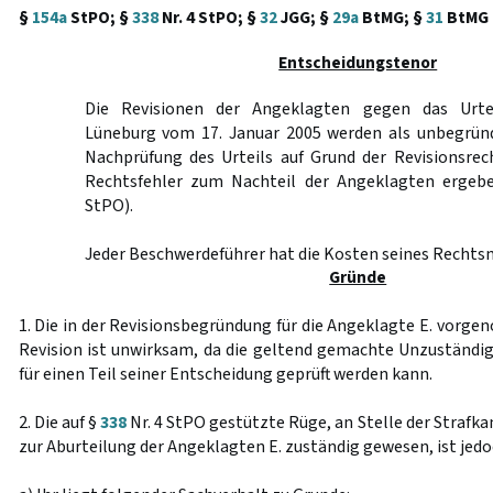
§
154a
StPO; §
338
Nr. 4 StPO; §
32
JGG; §
29a
BtMG; §
31
BtMG
Entscheidungstenor
Die Revisionen der Angeklagten gegen das Urte
Lüneburg vom 17. Januar 2005 werden als unbegründ
Nachprüfung des Urteils auf Grund der Revisionsrec
Rechtsfehler zum Nachteil der Angeklagten erge
StPO).
Jeder Beschwerdeführer hat die Kosten seines Rechtsm
Gründe
1. Die in der Revisionsbegründung für die Angeklagte E. vor
Revision ist unwirksam, da die geltend gemachte Unzuständigk
für einen Teil seiner Entscheidung geprüft werden kann.
2. Die auf §
338
Nr. 4 StPO gestützte Rüge, an Stelle der Strafk
zur Aburteilung der Angeklagten E. zuständig gewesen, ist jed