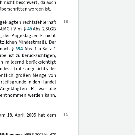
h nicht beschwert, da auch
überschritten worden ist.
10
geklagten rechtsfehlerhaft
BtMG i. V. m. §
49
Abs. 2 StGB
g der Angeklagten E. nicht
etzlichen Mindestmaß). Der
 nach §
354
Abs. 1 a Satz 1
ei ist zu berücksichtigen,
ch mildernd berücksichtigt
ndeststrafe angesichts der
entlich großen Menge von
 Urteilsgründe in den Handel
Angeklagten R. war die
e entnommen werden kann,
11
vom 18. April 2005 hat dem
RS-Nummer:
HRRS 2005 Nr. 470