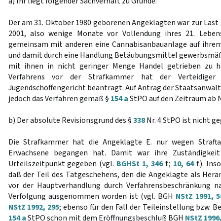
a) Ihr liegt folgender Sachverhalt zu Grunde:
Der am 31. Oktober 1980 geborenen Angeklagten war zur Las
2001, also wenige Monate vor Vollendung ihres 21. Lebens
gemeinsam mit anderen eine Cannabisanbauanlage auf ihrem 
und damit durch eine Handlung Betäubungsmittel gewerbsmäß
mit ihnen in nicht geringer Menge Handel getrieben zu h
Verfahrens vor der Strafkammer hat der Verteidiger
Jugendschöffengericht beantragt. Auf Antrag der Staatsanwalt
jedoch das Verfahren gemäß §
154 a
StPO auf den Zeitraum ab 
b) Der absolute Revisionsgrund des §
338
Nr. 4 StPO ist nicht g
Die Strafkammer hat die Angeklagte E. nur wegen Straftate
Erwachsene begangen hat. Damit war ihre Zuständigkeit
Urteilszeitpunkt gegeben (vgl.
BGHSt 1, 346
f.;
10, 64
f.). In
daß der Teil des Tatgeschehens, den die Angeklagte als He
vor der Hauptverhandlung durch Verfahrensbeschränkung 
Verfolgung ausgenommen worden ist (vgl. BGH
NStZ 1991, 5
NStZ 1992, 295
; ebenso für den Fall der Teileinstellung bzw
154 a
StPO schon mit dem Eröffnungsbeschluß BGH
NStZ 1996,