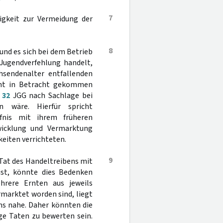
7
digkeit zur Vermeidung der
8
 und es sich bei dem Betrieb
Jugendverfehlung handelt,
chsendenalter entfallenden
cht in Betracht gekommen
§
32
JGG nach Sachlage bei
n wäre. Hierfür spricht
fnis mit ihrem früheren
wicklung und Vermarktung
eiten verrichteten.
9
 Tat des Handeltreibens mit
st, könnte dies Bedenken
hrere Ernten aus jeweils
arktet worden sind, liegt
ns nahe. Daher könnten die
ige Taten zu bewerten sein.