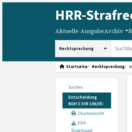
HRR
-Strafre
Aktuelle Ausgabe
Archiv
R
HRRS durchsuchen
Startseite
Rechtsprechung
B
Suchen
Entscheidung
BGH 3 StR 106/05:
Druckansicht
PDF-
Download