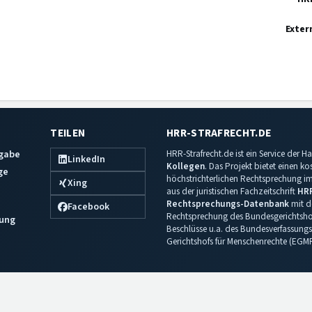
Exter
TEILEN
HRR-STRAFRECHT.DE
sgabe
HRR-Strafrecht.de ist ein Service der
LinkedIn
Kollegen
. Das Projekt bietet einen k
ge
höchstrichterlichen Rechtsprechung im 
Xing
aus der juristischen Fachzeitschrift
HR
Rechtsprechungs-Datenbank
mit de
Facebook
Rechtsprechung des Bundesgerichtshof
ung
Beschlüsse u.a. des Bundesverfassungs
Gerichtshofs für Menschenrechte (EGM
Impressum
·
Datenschutz