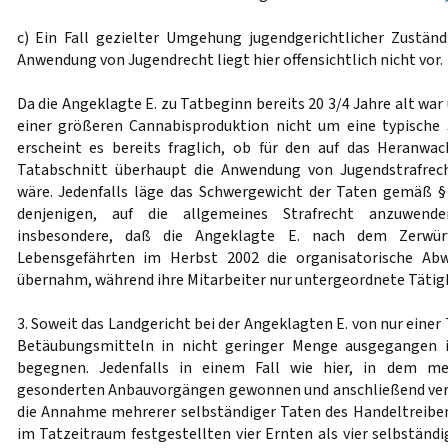
c) Ein Fall gezielter Umgehung jugendgerichtlicher Zustän
Anwendung von Jugendrecht liegt hier offensichtlich nicht vor.
Da die Angeklagte E. zu Tatbeginn bereits 20 3/4 Jahre alt war
einer größeren Cannabisproduktion nicht um eine typische 
erscheint es bereits fraglich, ob für den auf das Heranwa
Tatabschnitt überhaupt die Anwendung von Jugendstrafre
wäre. Jedenfalls läge das Schwergewicht der Taten gemäß 
denjenigen, auf die allgemeines Strafrecht anzuwende
insbesondere, daß die Angeklagte E. nach dem Zerwür
Lebensgefährten im Herbst 2002 die organisatorische Ab
übernahm, während ihre Mitarbeiter nur untergeordnete Tätigk
3. Soweit das Landgericht bei der Angeklagten E. von nur einer
Betäubungsmitteln in nicht geringer Menge ausgegangen i
begegnen. Jedenfalls in einem Fall wie hier, in dem me
gesonderten Anbauvorgängen gewonnen und anschließend verm
die Annahme mehrerer selbständiger Taten des Handeltreibe
im Tatzeitraum festgestellten vier Ernten als vier selbständ