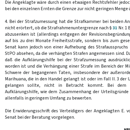
Die Angeklagte wäre durch einen etwaigen Rechtsfehler jedoc
bei den einzelnen Ernten die Grenze zur nicht geringen Menge 
4. Bei der Strafzumessung hat die Strafkammer bei beiden An
nicht erörtert, ob die Strafrahmenuntergrenze nach §
31
Nr. 1 
abzusenken ist (allerdings entgegen der Revisionsbegründun
auf bis zu drei Monate Freiheitsstrafe, sondern bis zum ges
Senat kann jedoch von einer Aufhebung des Strafausspruchs
StPO absehen, da die verhängten Strafen angemessen sind. Dab
daß die Aufklärungshilfe bei der Strafzumessung ausdrückli
worden ist und die Verhängung einer Strafe im Bereich der Mi
Schwere der begangenen Taten, insbesondere der außerord
Marihuana, die in den Handel gelangt ist oder im Fall II. 3 der
gelangen sollte, nicht in Betracht kommt. Bei dem 
Aufklärungshilfe, wie dem Zusammenhang der Urteilsgründ
allenfalls in geringem Umfang zu bewerten.
Die Erwiderungsschrift des Verteidigers der Angeklagten E. 
Senat bei der Beratung vorgelegen.
HR