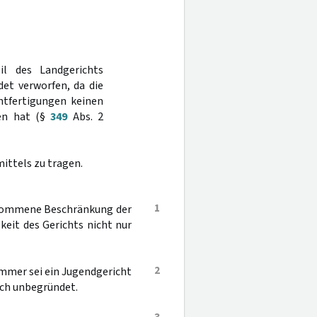
il des Landgerichts
et verworfen, da die
htfertigungen keinen
ben hat (§
349
Abs. 2
ittels zu tragen.
1
genommene Beschränkung der
eit des Gerichts nicht nur
2
ammer sei ein Jugendgericht
och unbegründet.