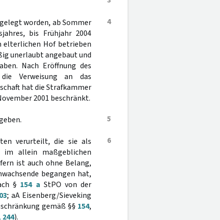
3
4
t gelegt worden, ab Sommer
jahres, bis Frühjahr 2004
elterlichen Hof betrieben
ig unerlaubt angebaut und
aben. Nach Eröffnung des
 die Verweisung an das
schaft hat die Strafkammer
November 2001 beschränkt.
5
egeben.
6
n verurteilt, die sie als
 im allein maßgeblichen
sofern ist auch ohne Belang,
ranwachsende begangen hat,
nach §
154 a
StPO von der
03
; aA Eisenberg/Sieveking
. Beschränkung gemäß §§
154
,
 244
).