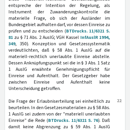
entspreche der Intention der Regelung, als
Instrument der Zuwanderungskontrolle die
materielle Frage, ob sich der Ausländer im
Bundesgebiet aufhalten darf, vor dessen Einreise zu
prüfen und zu entscheiden (
BTDrucks. 11/6321 S.
81
zu § 71 Abs. 2 AuslG; VGH Kassel
InfAuslR 1994,
349
, 350). Konzeption und Gesetzessystematik
verdeutlichten, daß § 58 Abs. 1 AuslG auf die
materiell-rechtlich unerlaubte Einreise abstelle.
Dessen Anknüpfungspunkt sei die in § 3 Abs. 1 Satz
1 AuslG erwähnte Genehmigungspflicht für
Einreise und Aufenthalt. Der Gesetzgeber habe
zwischen Einreise und Aufenthalt keine
Unterscheidung getroffen.
22
Die Frage der Erlaubniserteilung sei einheitlich zu
beurteilen. In den Gesetzesmaterialien zu § 58 Abs.
1 AuslG sei zudem von der "materiell unerlaubten
Einreise" die Rede (
BTDrucks. 11/6321 S. 76
). Daß
damit keine Abgrenzung zu § 59 Abs. 1 AuslG