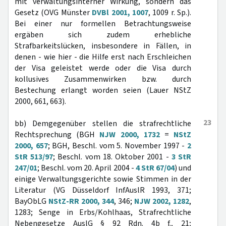
mit verwaltungsinterner Wirkung, sondern das
Gesetz (OVG Münster
DVBl 2001, 1007
, 1009 r. Sp.).
Bei einer nur formellen Betrachtungsweise
ergäben sich zudem erhebliche
Strafbarkeitslücken, insbesondere in Fällen, in
denen - wie hier - die Hilfe erst nach Erschleichen
der Visa geleistet werde oder die Visa durch
kollusives Zusammenwirken bzw. durch
Bestechung erlangt worden seien (Lauer NStZ
2000, 661, 663).
23
bb) Demgegenüber stellen die strafrechtliche
Rechtsprechung (BGH
NJW 2000, 1732
=
NStZ
2000, 657
; BGH, Beschl. vom 5. November 1997 -
2
StR 513/97
; Beschl. vom 18. Oktober 2001 -
3 StR
247/01
; Beschl. vom 20. April 2004 -
4 StR 67/04
) und
einige Verwaltungsgerichte sowie Stimmen in der
Literatur (VG Düsseldorf InfAuslR 1993, 371;
BayObLG
NStZ-RR 2000, 344
, 346;
NJW 2002, 1282
,
1283; Senge in Erbs/Kohlhaas, Strafrechtliche
Nebengesetze AuslG § 92 Rdn. 4b f., 21;