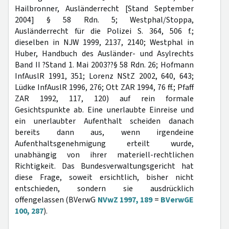
Hailbronner, Ausländerrecht [Stand September
2004] § 58 Rdn. 5; Westphal/Stoppa,
Ausländerrecht für die Polizei S. 364, 506 f.;
dieselben in NJW 1999, 2137, 2140; Westphal in
Huber, Handbuch des Ausländer- und Asylrechts
Band II ?Stand 1. Mai 2003??§ 58 Rdn. 26; Hofmann
InfAuslR 1991, 351; Lorenz NStZ 2002, 640, 643;
Lüdke InfAuslR 1996, 276; Ott ZAR 1994, 76 ff.; Pfaff
ZAR 1992, 117, 120) auf rein formale
Gesichtspunkte ab. Eine unerlaubte Einreise und
ein unerlaubter Aufenthalt scheiden danach
bereits dann aus, wenn irgendeine
Aufenthaltsgenehmigung erteilt wurde,
unabhängig von ihrer materiell-rechtlichen
Richtigkeit. Das Bundesverwaltungsgericht hat
diese Frage, soweit ersichtlich, bisher nicht
entschieden, sondern sie ausdrücklich
offengelassen (BVerwG
NVwZ 1997, 189
=
BVerwGE
100, 287
).