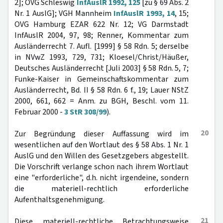
2]; OVG Schleswig
InfAuslR 1992, 125
[zu § 69 Abs. 2
Nr. 1 AuslG]; VGH Mannheim
InfAuslR 1993, 14
, 15;
OVG Hamburg EZAR 622 Nr. 12; VG Darmstadt
InfAuslR 2004, 97, 98; Renner, Kommentar zum
Ausländerrecht 7. Aufl. [1999] § 58 Rdn. 5; derselbe
in NVwZ 1993, 729, 731; Kloesel/Christ/Häußer,
Deutsches Ausländerrecht [Juli 2003] § 58 Rdn. 5, 7;
Funke-Kaiser in Gemeinschaftskommentar zum
Ausländerrecht, Bd. II § 58 Rdn. 6 f., 19; Lauer NStZ
2000, 661, 662 = Anm. zu BGH, Beschl. vom 11.
Februar 2000 -
3 StR 308/99
).
20
Zur Begründung dieser Auffassung wird im
wesentlichen auf den Wortlaut des § 58 Abs. 1 Nr. 1
AuslG und den Willen des Gesetzgebers abgestellt.
Die Vorschrift verlange schon nach ihrem Wortlaut
eine "erforderliche", d.h. nicht irgendeine, sondern
die materiell-rechtlich erforderliche
Aufenthaltsgenehmigung.
21
Diese materiell-rechtliche Betrachtungsweise