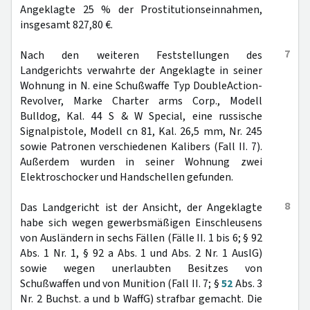
Angeklagte 25 % der Prostitutionseinnahmen,
insgesamt 827,80 €.
7
Nach den weiteren Feststellungen des
Landgerichts verwahrte der Angeklagte in seiner
Wohnung in N. eine Schußwaffe Typ DoubleAction-
Revolver, Marke Charter arms Corp., Modell
Bulldog, Kal. 44 S & W Special, eine russische
Signalpistole, Modell cn 81, Kal. 26,5 mm, Nr. 245
sowie Patronen verschiedenen Kalibers (Fall II. 7).
Außerdem wurden in seiner Wohnung zwei
Elektroschocker und Handschellen gefunden.
8
Das Landgericht ist der Ansicht, der Angeklagte
habe sich wegen gewerbsmäßigen Einschleusens
von Ausländern in sechs Fällen (Fälle II. 1 bis 6; § 92
Abs. 1 Nr. 1, § 92 a Abs. 1 und Abs. 2 Nr. 1 AuslG)
sowie wegen unerlaubten Besitzes von
Schußwaffen und von Munition (Fall II. 7; §
52
Abs. 3
Nr. 2 Buchst. a und b WaffG) strafbar gemacht. Die