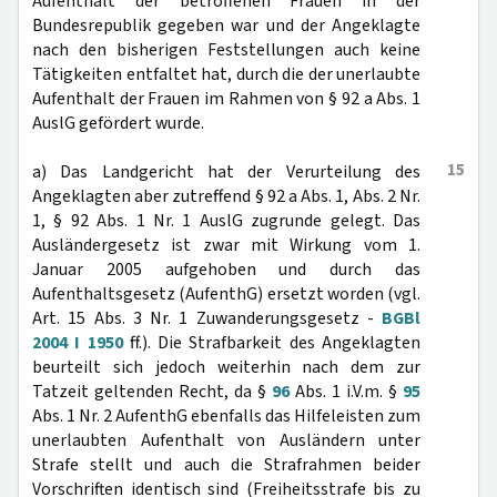
Aufenthalt der betroffenen Frauen in der
Bundesrepublik gegeben war und der Angeklagte
nach den bisherigen Feststellungen auch keine
Tätigkeiten entfaltet hat, durch die der unerlaubte
Aufenthalt der Frauen im Rahmen von § 92 a Abs. 1
AuslG gefördert wurde.
15
a) Das Landgericht hat der Verurteilung des
Angeklagten aber zutreffend § 92 a Abs. 1, Abs. 2 Nr.
1, § 92 Abs. 1 Nr. 1 AuslG zugrunde gelegt. Das
Ausländergesetz ist zwar mit Wirkung vom 1.
Januar 2005 aufgehoben und durch das
Aufenthaltsgesetz (AufenthG) ersetzt worden (vgl.
Art. 15 Abs. 3 Nr. 1 Zuwanderungsgesetz -
BGBl
2004 I 1950
ff.). Die Strafbarkeit des Angeklagten
beurteilt sich jedoch weiterhin nach dem zur
Tatzeit geltenden Recht, da §
96
Abs. 1 i.V.m. §
95
Abs. 1 Nr. 2 AufenthG ebenfalls das Hilfeleisten zum
unerlaubten Aufenthalt von Ausländern unter
Strafe stellt und auch die Strafrahmen beider
Vorschriften identisch sind (Freiheitsstrafe bis zu