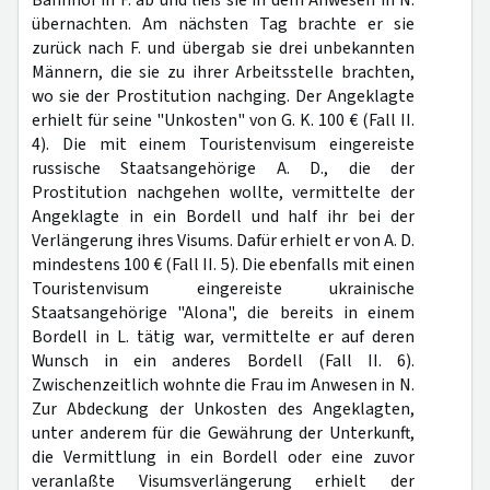
Bahnhof in F. ab und ließ sie in dem Anwesen in N.
übernachten. Am nächsten Tag brachte er sie
zurück nach F. und übergab sie drei unbekannten
Männern, die sie zu ihrer Arbeitsstelle brachten,
wo sie der Prostitution nachging. Der Angeklagte
erhielt für seine "Unkosten" von G. K. 100 € (Fall II.
4). Die mit einem Touristenvisum eingereiste
russische Staatsangehörige A. D., die der
Prostitution nachgehen wollte, vermittelte der
Angeklagte in ein Bordell und half ihr bei der
Verlängerung ihres Visums. Dafür erhielt er von A. D.
mindestens 100 € (Fall II. 5). Die ebenfalls mit einen
Touristenvisum eingereiste ukrainische
Staatsangehörige "Alona", die bereits in einem
Bordell in L. tätig war, vermittelte er auf deren
Wunsch in ein anderes Bordell (Fall II. 6).
Zwischenzeitlich wohnte die Frau im Anwesen in N.
Zur Abdeckung der Unkosten des Angeklagten,
unter anderem für die Gewährung der Unterkunft,
die Vermittlung in ein Bordell oder eine zuvor
veranlaßte Visumsverlängerung erhielt der