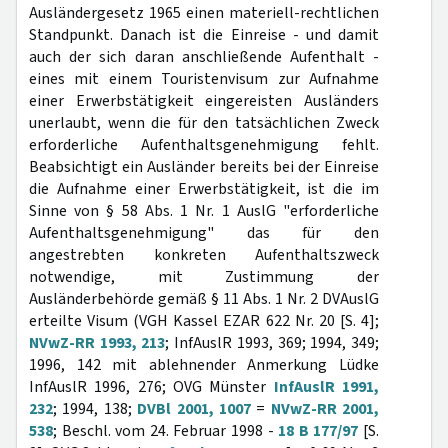
Ausländergesetz 1965 einen materiell-rechtlichen
Standpunkt. Danach ist die Einreise - und damit
auch der sich daran anschließende Aufenthalt -
eines mit einem Touristenvisum zur Aufnahme
einer Erwerbstätigkeit eingereisten Ausländers
unerlaubt, wenn die für den tatsächlichen Zweck
erforderliche Aufenthaltsgenehmigung fehlt.
Beabsichtigt ein Ausländer bereits bei der Einreise
die Aufnahme einer Erwerbstätigkeit, ist die im
Sinne von § 58 Abs. 1 Nr. 1 AuslG "erforderliche
Aufenthaltsgenehmigung" das für den
angestrebten konkreten Aufenthaltszweck
notwendige, mit Zustimmung der
Ausländerbehörde gemäß § 11 Abs. 1 Nr. 2 DVAuslG
erteilte Visum (VGH Kassel EZAR 622 Nr. 20 [S. 4];
NVwZ-RR 1993, 213
; InfAuslR 1993, 369; 1994, 349;
1996, 142 mit ablehnender Anmerkung Lüdke
InfAuslR 1996, 276; OVG Münster
InfAuslR 1991,
232
; 1994, 138;
DVBl 2001, 1007
=
NVwZ-RR 2001,
538
; Beschl. vom 24. Februar 1998 -
18 B 177/97
[S.