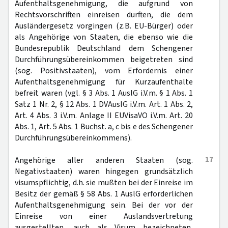
Aufenthaltsgenehmigung, die aufgrund von
Rechtsvorschriften einreisen durften, die dem
Ausländergesetz vorgingen (z.B. EU-Bürger) oder
als Angehörige von Staaten, die ebenso wie die
Bundesrepublik Deutschland dem Schengener
Durchführungsübereinkommen beigetreten sind
(sog. Positivstaaten), vom Erfordernis einer
Aufenthaltsgenehmigung für Kurzaufenthalte
befreit waren (vgl. § 3 Abs. 1 AuslG i.V.m. § 1 Abs. 1
Satz 1 Nr. 2, § 12 Abs. 1 DVAuslG i.V.m. Art. 1 Abs. 2,
Art. 4 Abs. 3 i.V.m. Anlage II EUVisaVO i.V.m. Art. 20
Abs. 1, Art. 5 Abs. 1 Buchst. a, c bis e des Schengener
Durchführungsübereinkommens).
17
Angehörige aller anderen Staaten (sog.
Negativstaaten) waren hingegen grundsätzlich
visumspflichtig, d.h. sie mußten bei der Einreise im
Besitz der gemäß § 58 Abs. 1 AuslG erforderlichen
Aufenthaltsgenehmigung sein. Bei der vor der
Einreise von einer Auslandsvertretung
ausgestellten, auch als Visum bezeichneten,