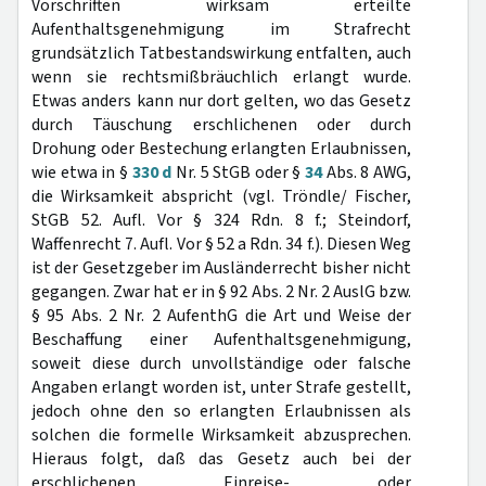
Vorschriften wirksam erteilte
Aufenthaltsgenehmigung im Strafrecht
grundsätzlich Tatbestandswirkung entfalten, auch
wenn sie rechtsmißbräuchlich erlangt wurde.
Etwas anders kann nur dort gelten, wo das Gesetz
durch Täuschung erschlichenen oder durch
Drohung oder Bestechung erlangten Erlaubnissen,
wie etwa in §
330 d
Nr. 5 StGB oder §
34
Abs. 8 AWG,
die Wirksamkeit abspricht (vgl. Tröndle/ Fischer,
StGB 52. Aufl. Vor § 324 Rdn. 8 f.; Steindorf,
Waffenrecht 7. Aufl. Vor § 52 a Rdn. 34 f.). Diesen Weg
ist der Gesetzgeber im Ausländerrecht bisher nicht
gegangen. Zwar hat er in § 92 Abs. 2 Nr. 2 AuslG bzw.
§ 95 Abs. 2 Nr. 2 AufenthG die Art und Weise der
Beschaffung einer Aufenthaltsgenehmigung,
soweit diese durch unvollständige oder falsche
Angaben erlangt worden ist, unter Strafe gestellt,
jedoch ohne den so erlangten Erlaubnissen als
solchen die formelle Wirksamkeit abzusprechen.
Hieraus folgt, daß das Gesetz auch bei der
erschlichenen Einreise- oder