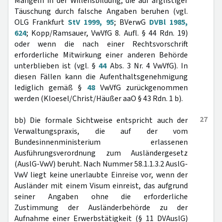
Mängeln in der Willensbildung, die auf arglistiger
Täuschung durch falsche Angaben beruhen (vgl.
OLG Frankfurt
StV 1999, 95
; BVerwG
DVBl 1985,
624
; Kopp/Ramsauer, VwVfG 8. Aufl. § 44 Rdn. 19)
oder wenn die nach einer Rechtsvorschrift
erforderliche Mitwirkung einer anderen Behörde
unterblieben ist (vgl. §
44
Abs. 3 Nr. 4 VwVfG). In
diesen Fällen kann die Aufenthaltsgenehmigung
lediglich gemäß §
48
VwVfG zurückgenommen
werden (Kloesel/Christ/Häußer aaO § 43 Rdn. 1 b).
27
bb) Die formale Sichtweise entspricht auch der
Verwaltungspraxis, die auf der vom
Bundesinnenministerium erlassenen
Ausführungsverordnung zum Ausländergesetz
(AuslG-VwV) beruht. Nach Nummer 58.1.1.3.2 AuslG-
VwV liegt keine unerlaubte Einreise vor, wenn der
Ausländer mit einem Visum einreist, das aufgrund
seiner Angaben ohne die erforderliche
Zustimmung der Ausländerbehörde zu der
Aufnahme einer Erwerbstätigkeit (§ 11 DVAuslG)