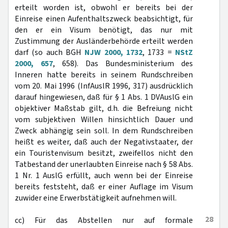
erteilt worden ist, obwohl er bereits bei der
Einreise einen Aufenthaltszweck beabsichtigt, für
den er ein Visum benötigt, das nur mit
Zustimmung der Ausländerbehörde erteilt werden
darf (so auch BGH
NJW 2000, 1732
, 1733 =
NStZ
2000, 657
, 658). Das Bundesministerium des
Inneren hatte bereits in seinem Rundschreiben
vom 20. Mai 1996 (InfAuslR 1996, 317) ausdrücklich
darauf hingewiesen, daß für § 1 Abs. 1 DVAuslG ein
objektiver Maßstab gilt, d.h. die Befreiung nicht
vom subjektiven Willen hinsichtlich Dauer und
Zweck abhängig sein soll. In dem Rundschreiben
heißt es weiter, daß auch der Negativstaater, der
ein Touristenvisum besitzt, zweifellos nicht den
Tatbestand der unerlaubten Einreise nach § 58 Abs.
1 Nr. 1 AuslG erfüllt, auch wenn bei der Einreise
bereits feststeht, daß er einer Auflage im Visum
zuwider eine Erwerbstätigkeit aufnehmen will.
28
cc) Für das Abstellen nur auf formale