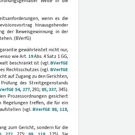
sordnungsgemäßer Weise in die
eitsanforderungen, wenn es die
evisionsvortrag hinausgehender
ng der Beweisgewinnung in der
ehen. (BVerfG)
arantie gewährleistet nicht nur,
benso wie Art.
19
Abs. 4 Satz 1 GG,
alt beschränkt ist (vgl.
BVerfGE
t des Rechtsschutzes (vgl.
BVerfGE
echt auf Zugang zu den Gerichten,
 Prüfung des Streitgegenstands
VerfGE 54, 277
, 291;
85, 337
, 345).
n den Prozessordnungen gesichert
 Regelungen treffen, die für ein
ufstellen (vgl.
BVerfGE 88, 118
,
ang zum Gericht, sondern für die
0, 272
, 275;
88, 118
, 125). Sie