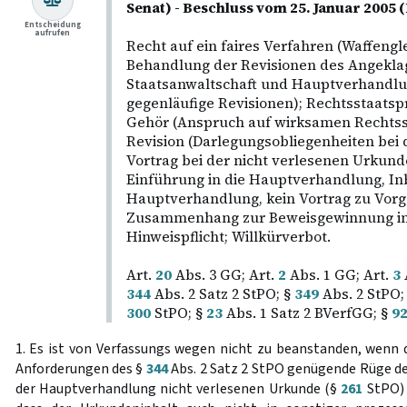
Senat) - Beschluss vom 25. Januar 200
Entscheidung
aufrufen
Recht auf ein faires Verfahren (Waffengl
Behandlung der Revisionen des Angekla
Staatsanwaltschaft und Hauptverhandlun
gegenläufige Revisionen); Rechtsstaatspr
Gehör (Anspruch auf wirksamen Rechtssc
Revision (Darlegungsobliegenheiten bei 
Vortrag bei der nicht verlesenen Urkund
Einführung in die Hauptverhandlung, Inb
Hauptverhandlung, kein Vortrag zu Vor
Zusammenhang zur Beweisgewinnung in
Hinweispflicht; Willkürverbot.
Art.
20
Abs. 3 GG; Art.
2
Abs. 1 GG; Art.
3
344
Abs. 2 Satz 2 StPO; §
349
Abs. 2 StPO;
300
StPO; §
23
Abs. 1 Satz 2 BVerfGG; §
9
1. Es ist von Verfassungs wegen nicht zu beanstanden, wenn d
Anforderungen des §
344
Abs. 2 Satz 2 StPO genügende Rüge der
der Hauptverhandlung nicht verlesenen Urkunde (§
261
StPO) 