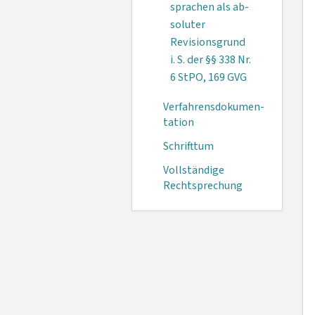
sprachen als ab­
soluter
Revisions­grund
i. S. der §§ 338 Nr.
6 StPO, 169 GVG
Verfahrensdokumen­
tation
Schrifttum
Vollständige
Rechtsprechung