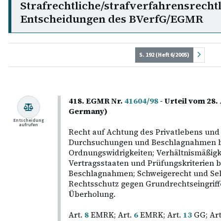
Strafrechtliche/strafverfahrensrecht
Entscheidungen des BVerfG/EGMR
S. 192 (Heft 6/2005)
418. EGMR Nr.
41604/98
- Urteil vom 28.
Germany)
Entscheidung
aufrufen
Recht auf Achtung des Privatlebens und
Durchsuchungen und Beschlagnahmen be
Ordnungswidrigkeiten; Verhältnismäßigke
Vertragsstaaten und Prüfungskriterien
Beschlagnahmen; Schweigerecht und Selb
Rechtsschutz gegen Grundrechtseingriffe
Überholung.
Art.
8
EMRK; Art.
6
EMRK; Art.
13
GG; Art