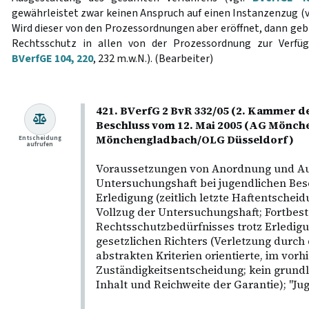
gewährleistet zwar keinen Anspruch auf einen Instanzenzug (v
Wird dieser von den Prozessordnungen aber eröffnet, dann geb
Rechtsschutz in allen von der Prozessordnung zur Verfüg
BVerfGE 104, 220
, 232 m.w.N.). (Bearbeiter)
421. BVerfG 2 BvR 332/05 (2. Kammer de
Beschluss vom 12. Mai 2005 (AG Mönc
Mönchengladbach/OLG Düsseldorf)
Entscheidung
aufrufen
Voraussetzungen von Anordnung und Au
Untersuchungshaft bei jugendlichen Bes
Erledigung (zeitlich letzte Haftentschei
Vollzug der Untersuchungshaft; Fortbes
Rechtsschutzbedürfnisses trotz Erledigu
gesetzlichen Richters (Verletzung durch d
abstrakten Kriterien orientierte, im vorh
Zuständigkeitsentscheidung; kein grun
Inhalt und Reichweite der Garantie); "Ju