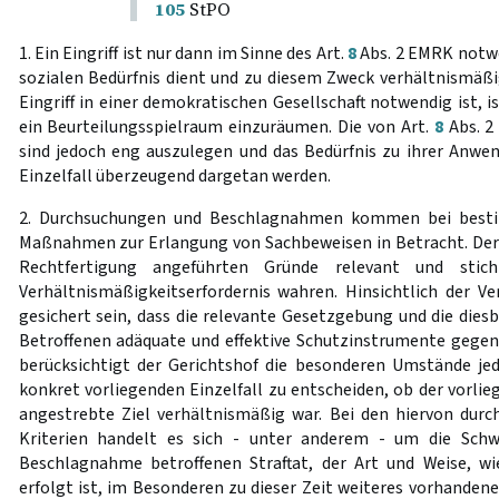
105
StPO
1. Ein Eingriff ist nur dann im Sinne des Art.
8
Abs. 2 EMRK notw
sozialen Bedürfnis dient und zu diesem Zweck verhältnismäßig 
Eingriff in einer demokratischen Gesellschaft notwendig ist, 
ein Beurteilungsspielraum einzuräumen. Die von Art.
8
Abs. 2
sind jedoch eng auszulegen und das Bedürfnis zu ihrer Anwe
Einzelfall überzeugend dargetan werden.
2. Durchsuchungen und Beschlagnahmen kommen bei bestim
Maßnahmen zur Erlangung von Sachbeweisen in Betracht. Der Ge
Rechtfertigung angeführten Gründe relevant und stic
Verhältnismäßigkeitserfordernis wahren. Hinsichtlich der V
gesichert sein, dass die relevante Gesetzgebung und die dies
Betroffenen adäquate und effektive Schutzinstrumente gegen
berücksichtigt der Gerichtshof die besonderen Umstände jed
konkret vorliegenden Einzelfall zu entscheiden, ob der vorlieg
angestrebte Ziel verhältnismäßig war. Bei den hiervon dur
Kriterien handelt es sich - unter anderem - um die Sch
Beschlagnahme betroffenen Straftat, der Art und Weise, w
erfolgt ist, im Besonderen zu dieser Zeit weiteres vorhandene