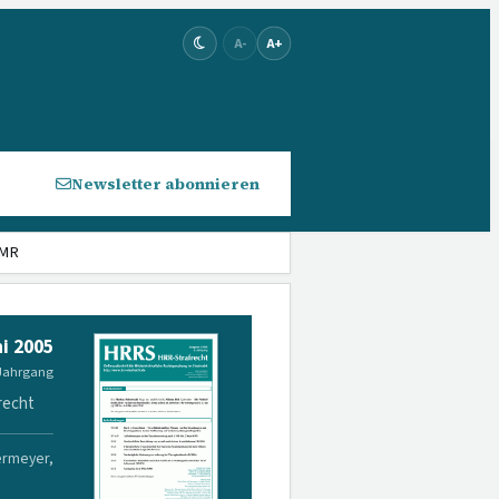
A-
A+
Newsletter abonnieren
GMR
i 2005
 Jahrgang
recht
ermeyer,