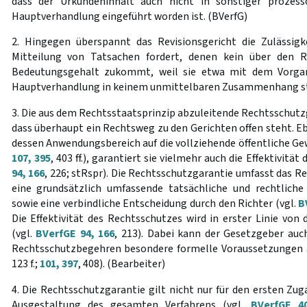
dass der Urkundeninhalt auch nicht in sonstiger prozes
Hauptverhandlung eingeführt worden ist. (BVerfG)
2. Hingegen überspannt das Revisionsgericht die Zulässigk
Mitteilung von Tatsachen fordert, denen kein über den R
Bedeutungsgehalt zukommt, weil sie etwa mit dem Vorga
Hauptverhandlung in keinem unmittelbaren Zusammenhang st
3. Die aus dem Rechtsstaatsprinzip abzuleitende Rechtsschutzg
dass überhaupt ein Rechtsweg zu den Gerichten offen steht. E
dessen Anwendungsbereich auf die vollziehende öffentliche Gew
107, 395
, 403 ff.), garantiert sie vielmehr auch die Effektivitä
94, 166
, 226; stRspr). Die Rechtsschutzgarantie umfasst das R
eine grundsätzlich umfassende tatsächliche und rechtliche
sowie eine verbindliche Entscheidung durch den Richter (vgl.
B
Die Effektivität des Rechtsschutzes wird in erster Linie vo
(vgl.
BVerfGE 94, 166
, 213). Dabei kann der Gesetzgeber auch
Rechtsschutzbegehren besondere formelle Voraussetzungen a
123 f.;
101, 397
, 408). (Bearbeiter)
4. Die Rechtsschutzgarantie gilt nicht nur für den ersten Zug
Ausgestaltung des gesamten Verfahrens (vgl.
BVerfGE 4