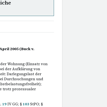
liche
 April 2005 (Buck v.
 der Wohnung (Einsatz von
i der Aufklärung von
it: Darlegungslast der
 bei Durchsuchungen und
stbelastungsfreiheit);
 trotz prozessualer
.
19
IV GG; §
103
StPO; §