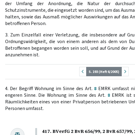
der Umfang der Anordnung, die Natur der durchsuch
Schutzinstrumente, die eingesetzt worden sind, um das Aus
halten, sowie das Ausmaß möglicher Auswirkungen auf das A
betroffenen Person.
3. Zum Einzelfall einer Verletzung, die insbesondere auf Gr
Ordnungswidrigkeit, die von einem anderen als dem von D
Betroffenen begangen worden sein soll, und auf Grund der A
anzunehmen ist.
S. 193 (Heft 6/2005)
4. Der Begriff Wohnung im Sinne des Art.
8
EMRK umfasst nic
engeren Sinne. Die Wohnung im Sinne des Art.
8
EMRK ist so
Räumlichkeiten eines von einer Privatperson betriebenen Un
Personen umfasst.
417. BVerfG 2 BvR 656/99, 2 BvR 657/99,