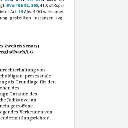
gl.
BVerfGE 92, 365
, 410; stRspr).
ietet Art.
19
Abs. 4 GG wirksamen
ung gestellten Instanzen (vgl.
s Zweiten Senats) -
hengladbach/LG
frechterhaltung von
chuldigten; prozessuale
dung als Grundlage für den
tehen des
ng); Garantie des
ie Judikative; an
inein getroffene
dlegendes Verkennen von
gendermittlungsrichter".