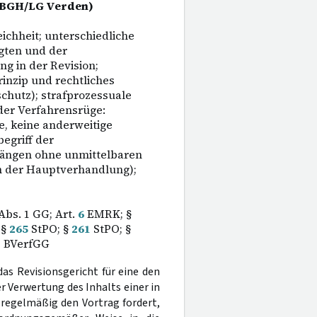
5 (BGH/LG Verden)
eichheit; unterschiedliche
gten und der
g in der Revision;
inzip und rechtliches
hutz); strafprozessuale
der Verfahrensrüge:
e, keine anderweitige
egriff der
gängen ohne unmittelbaren
 der Hauptverhandlung);
Abs. 1 GG; Art.
6
EMRK; §
 §
265
StPO; §
261
StPO; §
2
BVerfGG
as Revisionsgericht für eine den
 Verwertung des Inhalts einer in
regelmäßig den Vortrag fordert,